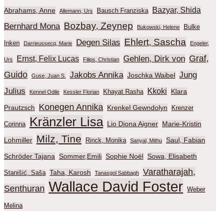
Bazyar, Shida
Abrahams, Anne
Bausch Franziska
Allemann, Urs
Bozbay, Zeynep
Bernhard Mona
Bulke
Bukowski, Helene
Ehlert, Sascha
Degen Silas
Inken
Darrieussecq, Marie
Engeler,
Graf,
Gehlen, Dirk von
Ernst, Felix Lucas
Urs
Filips, Christian
Guido
Jakobs Annika
Jung
Joschka Waibel
Guse, Juan S.
Julius
Kkoki
Klara
Khayat Rasha
Kennel Odile
Kessler Florian
Konegen Annika
Prautzsch
Krenkel Gewndolyn
Krenzer
Kränzler Lisa
Lio Diona Aigner
Marie-Kristin
Corinna
Milz, Tine
Lohmiller
Saul, Fabian
Rinck, Monika
Sanyal, Mithu
Schröder Tajana
Sommer,Emili
Sophie Noël
Sowa, Elisabeth
Varatharajah,
Taha, Karosh
Stanišić, Saša
Tanasgol Sabbagh
Wallace David Foster
Senthuran
Weber
Melina