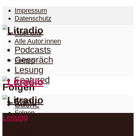
Impressum
Datenschutz
Über uns
Alle Autor:innen
Podcasts
Gespräch
Folgen
Lesung
Featured
Folgen
Menu
Suche
Folgen
Lesung
Podcasts
Facebook
Twitter
Gespräch
Suche