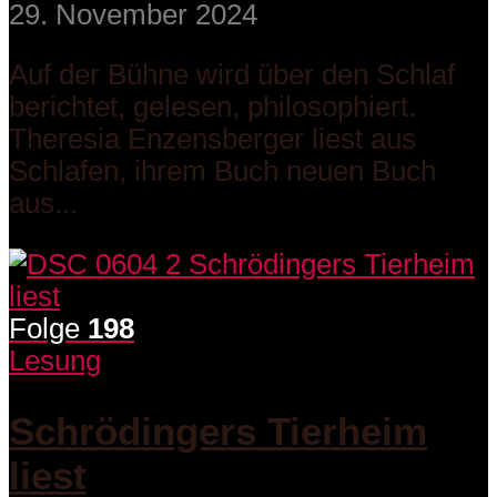
29. November 2024
Auf der Bühne wird über den Schlaf
berichtet, gelesen, philosophiert.
Theresia Enzensberger liest aus
Schlafen, ihrem Buch neuen Buch
aus...
Folge
198
Lesung
Schrödingers Tierheim
liest