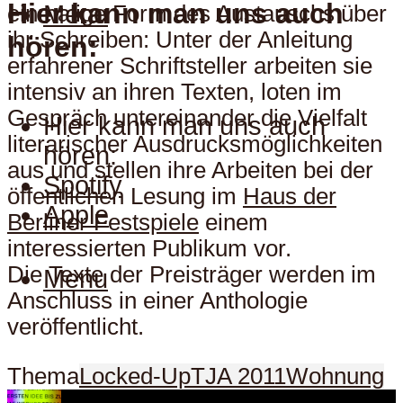
Hier kann man uns auch
Menu
einmalige Form des Austauschs über
ihr Schreiben: Unter der Anleitung
hören:
erfahrener Schriftsteller arbeiten sie
intensiv an ihren Texten, loten im
Gespräch untereinander die Vielfalt
Hier kann man uns auch
literarischer Ausdrucksmöglichkeiten
hören:
aus und stellen ihre Arbeiten bei der
Spotify
öffentlichen Lesung im
Haus der
Apple
Berliner Festspiele
einem
interessierten Publikum vor.
Die Texte der Preisträger werden im
Menu
Anschluss in einer Anthologie
veröffentlicht.
Thema
Locked-Up
TJA 2011
Wohnung