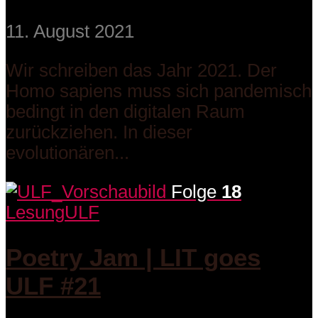
11. August 2021
Wir schreiben das Jahr 2021. Der
Homo sapiens muss sich pandemisch
bedingt in den digitalen Raum
zurückziehen. In dieser
evolutionären...
Folge
18
Lesung
ULF
Poetry Jam | LIT goes
ULF #21