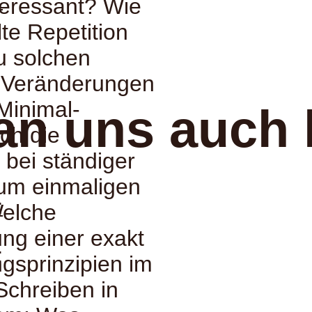
:
nteressant? Wie
te Repetition
zu solchen
n Veränderungen
 Minimal-
an uns auch 
ch die
bei ständiger
um einmaligen
:
Welche
ng einer exakt
:
ngsprinzipien im
Schreiben in