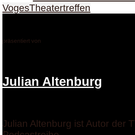
Voges
Theatertreffen
präsentiert von
Julian Altenburg
Julian Altenburg ist Autor der 
Podcastreihe.