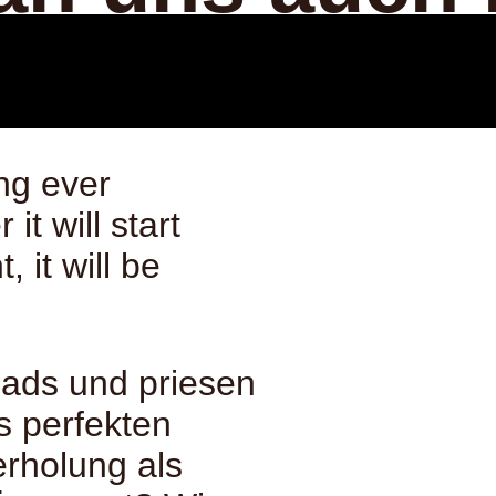
ng ever
it will start
, it will be
eads und priesen
s perfekten
rholung als