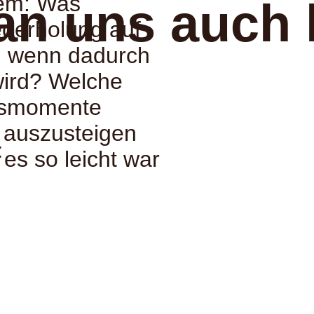
lem: Was
an uns auch 
ederholung auf
e, wenn dadurch
 wird? Welche
hsmomente
 auszusteigen
:
 es so leicht war