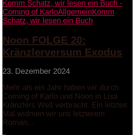
Komm Schatz, wir lesen ein Buch -
Coming of Karlo
Allgemein
Komm
Schatz, wir lesen ein Buch
Noon FOLGE 20:
Kränzlerversum Exodus
23. Dezember 2024
Mehr als ein Jahr haben wir durch
Coming of Karlo und Noon in Lisa
Kränzlers Welt verbracht. Ein letztes
Mal widmen wir uns letzterem
Roman...