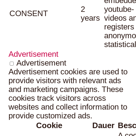
embedde
2
youtube-
CONSENT
years
videos a
registers
anonymo
statistica
Advertisement
Advertisement
Advertisement cookies are used to
provide visitors with relevant ads
and marketing campaigns. These
cookies track visitors across
websites and collect information to
provide customized ads.
Cookie
Dauer
Besc
A coo