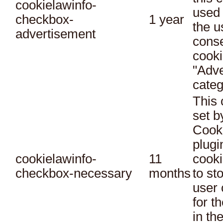
cookielawinfo-
used 
checkbox-
1 year
the u
advertisement
conse
cooki
"Adve
categ
This 
set 
Cook
plugi
cookielawinfo-
11
cooki
checkbox-necessary
months
to st
user 
for t
in th