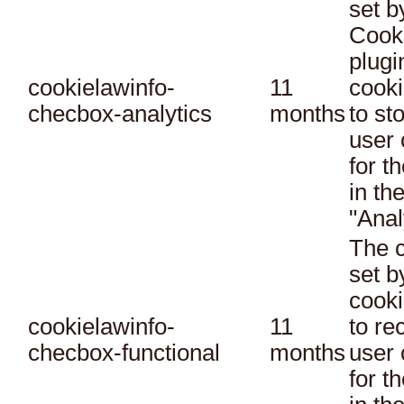
set 
Cook
plugi
cookielawinfo-
11
cooki
checbox-analytics
months
to st
user 
for t
in th
"Anal
The c
set 
cooki
cookielawinfo-
11
to re
checbox-functional
months
user 
for t