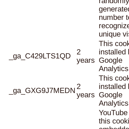
randoml
generate
number t
recogniz
unique vi
This cook
2
installed
_ga_C429LTS1QD
years
Google
Analytics
This cook
2
installed
_ga_GXG9J7MEDN
years
Google
Analytics
YouTube 
this cook