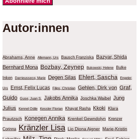
Abonniere mich
Autor:innen
Bazyar, Shida
Abrahams, Anne
Bausch Franziska
Allemann, Urs
Bozbay, Zeynep
Bernhard Mona
Bulke
Bukowski, Helene
Ehlert, Sascha
Degen Silas
Inken
Darrieussecq, Marie
Engeler,
Graf,
Gehlen, Dirk von
Ernst, Felix Lucas
Urs
Filips, Christian
Guido
Jakobs Annika
Jung
Joschka Waibel
Guse, Juan S.
Julius
Kkoki
Klara
Khayat Rasha
Kennel Odile
Kessler Florian
Konegen Annika
Prautzsch
Krenkel Gewndolyn
Krenzer
Kränzler Lisa
Lio Diona Aigner
Marie-Kristin
Corinna
Milz, Tine
Lohmiller
Saul, Fabian