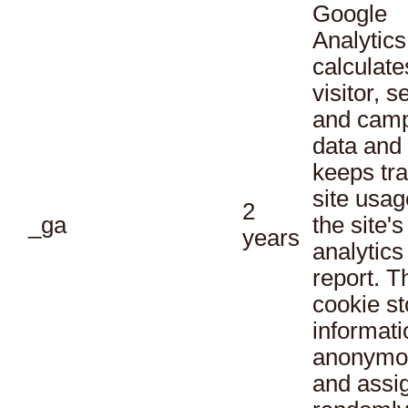
Google
Analytics
calculate
visitor, s
and cam
data and
keeps tra
site usag
2
_ga
the site's
years
analytics
report. T
cookie st
informati
anonymo
and assi