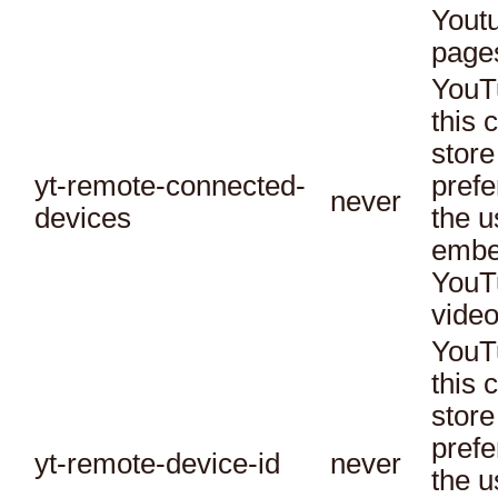
Yout
page
YouT
this 
store
yt-remote-connected-
prefe
never
devices
the u
embe
YouT
video
YouT
this 
store
prefe
yt-remote-device-id
never
the u