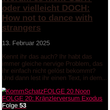
oder vielleicht DOCH:
How not to dance with
strangers
13. Februar 2025
Kennt ihr das auch? Ihr habt das
immer gleiche nervige Problem, das
ihr einfach nicht gelöst bekommt?
Und dann lest ihr einen Text, in dem...
Folge
53