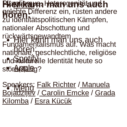
Hier kann man uns auch
Pluralismus, Heterogenität und
Menu
gelebte Differenz ein, rüsten andere
hören:
zu identitätspolitischen Kämpfen,
nationaler Abschottung und
rückwärtsgewandtem
Hier kann man uns auch
Fundamentalismus auf. Was macht
hören:
nationale, geschlechtliche, religiöse
Spotify
und kulturelle Identität heute so
Apple
störanfällig?
Speakers:
Falk Richter
/
Manuela
Menu
Bojadzijev
/
Carolin Emcke
/
Grada
Kilomba
/
Esra Kücük