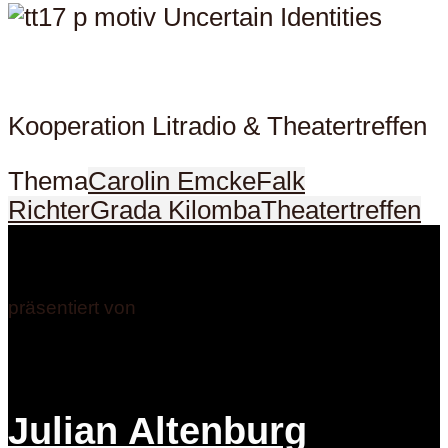
Kooperation Litradio & Theatertreffen
Thema
Carolin Emcke
Falk
Richter
Grada Kilomba
Theatertreffen
präsentiert von
Julian Altenburg