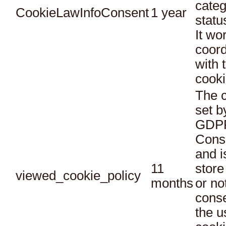
categ
CookieLawInfoConsent
1 year
statu
It wo
coord
with 
cooki
The c
set b
GDPR
Conse
and i
11
store
viewed_cookie_policy
months
or no
conse
the u