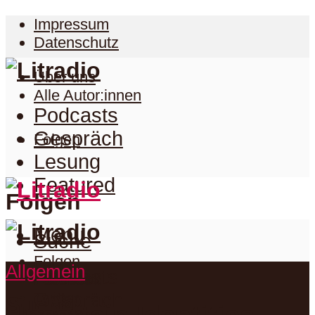
Impressum
Datenschutz
Über uns
Alle Autor:innen
Podcasts
Gespräch
Folgen
Lesung
Featured
Folgen
Menu
Suche
Folgen
Allgemein
Podcasts
Facebook
Twitter
Gespräch
Suche