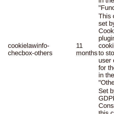
in th
"Func
This 
set 
Cook
plugi
cookielawinfo-
11
cooki
checbox-others
months
to st
user 
for t
in th
"Othe
Set b
GDPR
Conse
this 