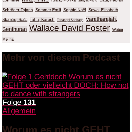
Rinck, Monika
Sanyal, Mithu
Schröder Tajana
Sommer,Emili
Sophie Noël
Sowa, Elisabeth
Varatharajah,
Taha, Karosh
Stanišić, Saša
Tanasgol Sabbagh
Wallace David Foster
Senthuran
Weber
Melina
Mehr von diesem Podcast
Folge
131
Allgemein
Worum es nicht GEHT