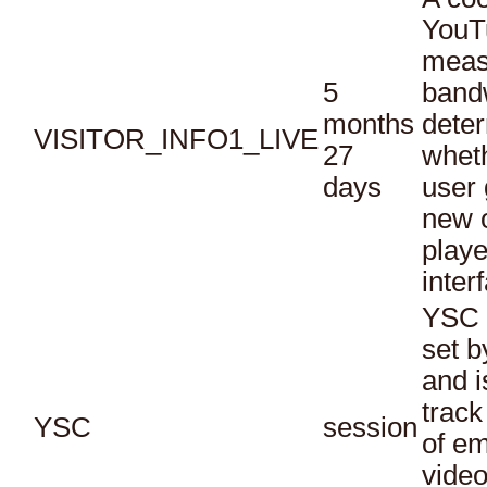
YouT
meas
5
bandw
months
dete
VISITOR_INFO1_LIVE
27
whet
days
user 
new o
playe
inter
YSC 
set b
and i
track
YSC
session
of e
vide