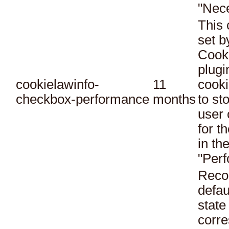
"Nec
This 
set 
Cook
plugi
cookielawinfo-
11
cooki
checkbox-performance
months
to st
user 
for t
in th
"Per
Reco
defau
state
corr