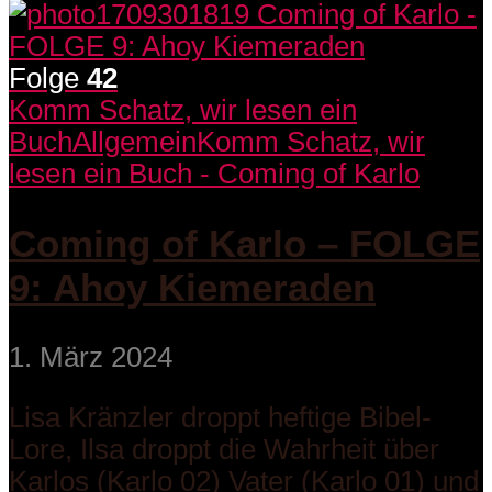
Folge
42
Komm Schatz, wir lesen ein
Buch
Allgemein
Komm Schatz, wir
lesen ein Buch - Coming of Karlo
Coming of Karlo – FOLGE
9: Ahoy Kiemeraden
1. März 2024
Lisa Kränzler droppt heftige Bibel-
Lore, Ilsa droppt die Wahrheit über
Karlos (Karlo 02) Vater (Karlo 01) und