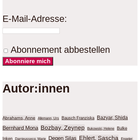
E-Mail-Adresse:
Abonnement abbestellen
Abonniere mich
Autor:innen
Bazyar, Shida
Abrahams, Anne
Bausch Franziska
Allemann, Urs
Bozbay, Zeynep
Bernhard Mona
Bulke
Bukowski, Helene
Ehlert, Sascha
Degen Silas
Inken
Darrieussecq, Marie
Engeler,