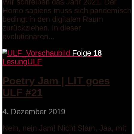
Wir schreiben das Jahr 2021. Der
Homo sapiens muss sich pandemisch
bedingt in den digitalen Raum
zurückziehen. In dieser
evolutionären...
Folge
18
Lesung
ULF
Poetry Jam | LIT goes
ULF #21
4. Dezember 2019
Nein, nein Jam! Nicht Slam. Jaa, mit