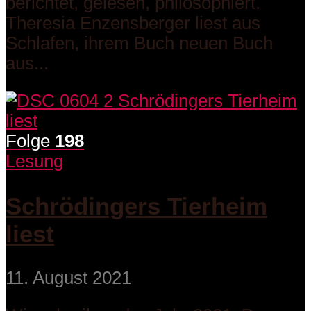
berichtet, gelesen, philosophiert.
Theresia Enzensberger liest aus
Schlafen, ihrem Buch neuen Buch
aus...
Folge
198
Lesung
Schrödingers Tierheim
liest
11. August 2021