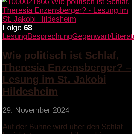
Folge
68
Lesung
Besprechung
Gegenwart/Literat
Wie politisch ist Schlaf,
Theresia Enzensberger? –
Lesung im St. Jakobi
Hildesheim
29. November 2024
Auf der Bühne wird über den Schlaf