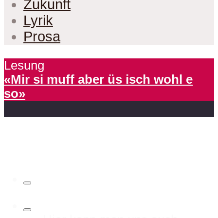
Zukunft
Lyrik
Prosa
Lesung
«Mir si muff aber üs isch wohl e
so»