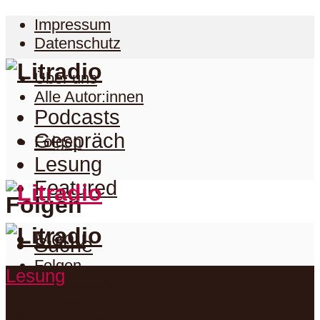
Impressum
Datenschutz
Über uns
Alle Autor:innen
Podcasts
Gespräch
Folgen
Lesung
Featured
Folgen
Menu
Suche
Folgen
Lesung
Podcasts
Facebook
Twitter
Gespräch
Suche