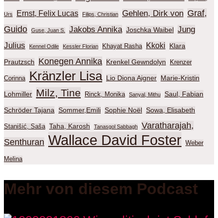
Graf,
Gehlen, Dirk von
Ernst, Felix Lucas
Urs
Filips, Christian
Guido
Jakobs Annika
Jung
Joschka Waibel
Guse, Juan S.
Julius
Kkoki
Klara
Khayat Rasha
Kennel Odile
Kessler Florian
Konegen Annika
Prautzsch
Krenkel Gewndolyn
Krenzer
Kränzler Lisa
Lio Diona Aigner
Marie-Kristin
Corinna
Milz, Tine
Lohmiller
Saul, Fabian
Rinck, Monika
Sanyal, Mithu
Schröder Tajana
Sommer,Emili
Sophie Noël
Sowa, Elisabeth
Varatharajah,
Taha, Karosh
Stanišić, Saša
Tanasgol Sabbagh
Wallace David Foster
Senthuran
Weber
Melina
Mehr von diesem Podcast