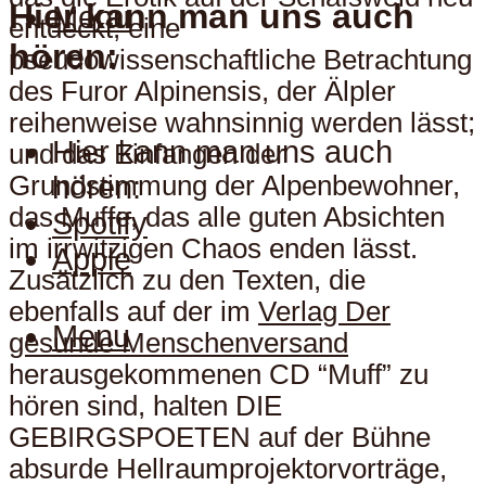
Hier kann man uns auch
Menu
entdeckt; eine
hören:
pseudowissenschaftliche Betrachtung
des Furor Alpinensis, der Älpler
reihenweise wahnsinnig werden lässt;
Hier kann man uns auch
und das Einfangen der
hören:
Grundstimmung der Alpenbewohner,
das Muffe, das alle guten Absichten
Spotify
im irrwitzigen Chaos enden lässt.
Apple
Zusätzlich zu den Texten, die
ebenfalls auf der im
Verlag Der
Menu
gesunde Menschenversand
herausgekommenen CD “Muff” zu
hören sind, halten DIE
GEBIRGSPOETEN auf der Bühne
absurde Hellraumprojektorvorträge,