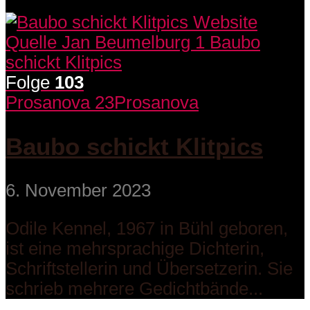
Folge
103
Prosanova 23
Prosanova
Baubo schickt Klitpics
6. November 2023
Odile Kennel, 1967 in Bühl geboren,
ist eine mehrsprachige Dichterin,
Schriftstellerin und Übersetzerin. Sie
schrieb mehrere Gedichtbände...