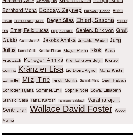
Bazyar, Shida
Abrahams, Anne
Bausch Franziska
Allemann, Urs
Bozbay, Zeynep
Bernhard Mona
Bulke
Bukowski, Helene
Ehlert, Sascha
Degen Silas
Inken
Darrieussecq, Marie
Engeler,
Graf,
Gehlen, Dirk von
Ernst, Felix Lucas
Urs
Filips, Christian
Guido
Jakobs Annika
Jung
Joschka Waibel
Guse, Juan S.
Julius
Kkoki
Klara
Khayat Rasha
Kennel Odile
Kessler Florian
Konegen Annika
Prautzsch
Krenkel Gewndolyn
Krenzer
Kränzler Lisa
Lio Diona Aigner
Marie-Kristin
Corinna
Milz, Tine
Lohmiller
Saul, Fabian
Rinck, Monika
Sanyal, Mithu
Schröder Tajana
Sommer,Emili
Sophie Noël
Sowa, Elisabeth
Varatharajah,
Taha, Karosh
Stanišić, Saša
Tanasgol Sabbagh
Wallace David Foster
Senthuran
Weber
Melina