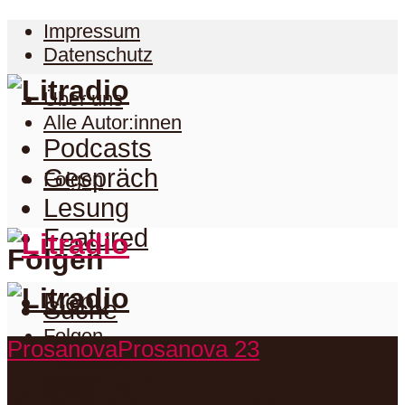
Impressum
Datenschutz
Über uns
Alle Autor:innen
Podcasts
Gespräch
Folgen
Lesung
Featured
Folgen
Menu
Suche
Folgen
Prosanova
Prosanova 23
Podcasts
Facebook
Twitter
Gespräch
Suche