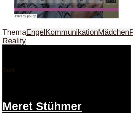
Thema
Engel
Kommunikation
Mädchen
Reality
Gast
Meret Stühmer