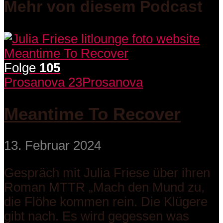
Mehr von diesem Podcast
Folge
105
Prosanova 23
Prosanova
Meantime To Recover
13. Februar 2024
Gespräch mit Julia Friese über ihren
Roman MTTR „Mach den Mund zu,
die Flöhe kommen rein. Die Klügere
gibt nach. Es wird gegessen was