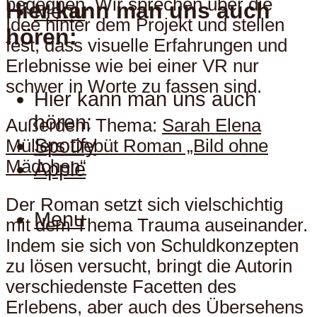
begegnen. Wir sprechen über die
Hier kann man uns auch
Menu
Idee hinter dem Projekt und stellen
hören:
fest, dass visuelle Erfahrungen und
Erlebnisse wie bei einer VR nur
schwer in Worte zu fassen sind.
Hier kann man uns auch
hören:
Außerdem Thema:
Sarah Elena
Spotify
Müllers Debüt Roman „Bild ohne
Mädchen“
Apple
Der Roman setzt sich vielschichtig
Menu
mit dem Thema Trauma auseinander.
Indem sie sich von Schuldkonzepten
zu lösen versucht, bringt die Autorin
verschiedenste Facetten des
Erlebens, aber auch des Übersehens