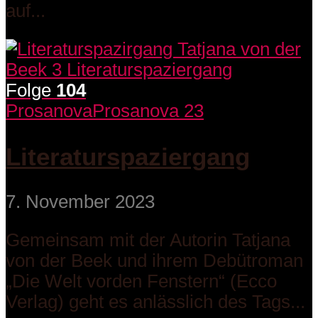
auf...
Folge
104
Prosanova
Prosanova 23
Literaturspaziergang
7. November 2023
Gemeinsam mit der Autorin Tatjana
von der Beek und ihrem Debütroman
„Die Welt vorden Fenstern“ (Ecco
Verlag) geht es anlässlich des Tags...