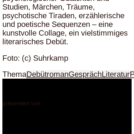
Studien, Märchen, Träume,
psychotische Tiraden, erzählerische
und poetische Sequenzen – eine
kunstvolle Collage, ein vielstimmiges
literarisches Debüt.
Foto: (c) Suhrkamp
Thema
Debütroman
Gespräch
Literatur
P
präsentiert von