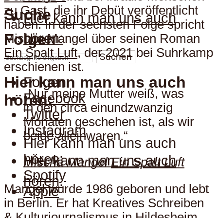
zu Gast, die ihr Debüt veröffentlicht
Suche
Hier kann man uns auch
haben. In der sechsten Folge spricht
hören:
Folgen
Mischa Mangel über seinen Roman
Ein Spalt Luft
, der 2021 bei Suhrkamp
Suchen
erschienen ist.
Hier kann man uns auch
Folgen
„Nur meine Mutter weiß, was
Facebook
hören:
in den circa einundzwanzig
Twitter
Monaten geschehen ist, als wir
Instagram
beide alleinwaren.“
Hier kann man uns auch
hören:
Hier kann man uns auch
Mischa Mangel
Ein Spalt Luft
Spotify
hören:
Mangel wurde 1986 geboren und lebt
Apple
in Berlin. Er hat Kreatives Schreiben
& Kulturjournalismus in Hildesheim