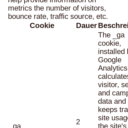
metrics the number of visitors,
bounce rate, traffic source, etc.
Cookie
Dauer
Beschre
The _ga
cookie,
installed
Google
Analytics
calculate
visitor, s
and cam
data and
keeps tra
site usag
2
_ga
the site's