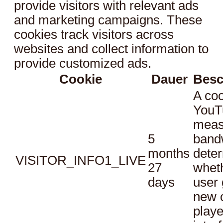
provide visitors with relevant ads
and marketing campaigns. These
cookies track visitors across
websites and collect information to
provide customized ads.
Cookie
Dauer
Besc
A coo
YouT
meas
5
bandw
months
dete
VISITOR_INFO1_LIVE
27
whet
days
user 
new o
playe