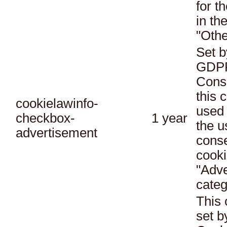
for t
in th
"Othe
Set b
GDPR
Conse
this 
cookielawinfo-
used 
checkbox-
1 year
the u
advertisement
conse
cooki
"Adve
categ
This 
set 