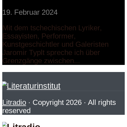
19. Februar 2024
Mit dem tschechischen Lyriker,
Essayisten, Performer,
Kunstgeschichtler und Galeristen
Jaromir Typlt spreche ich über
Grenzgänge zwischen...
Litradio
· Copyright 2026 · All rights
reserved