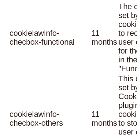
The c
set 
cooki
cookielawinfo-
11
to re
checbox-functional
months
user 
for t
in th
"Func
This 
set 
Cook
plugi
cookielawinfo-
11
cooki
checbox-others
months
to st
user 