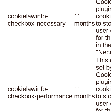
Cook
plugi
cookielawinfo-
11
cooki
checkbox-necessary
months
to st
user 
for t
in th
"Nec
This 
set 
Cook
plugi
cookielawinfo-
11
cooki
checkbox-performance
months
to st
user 
for t