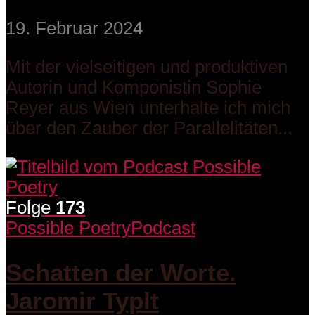
19. Februar 2024
Mit der vielseitigen und produktiven
Autorin und Komponistin Sophie
Reyer aus Wien unterhalte ich mich
über den Zauber der Parallelitäten...
Folge
173
Possible Poetry
Podcast
Schatten der Worte.
Jaromir Typlt