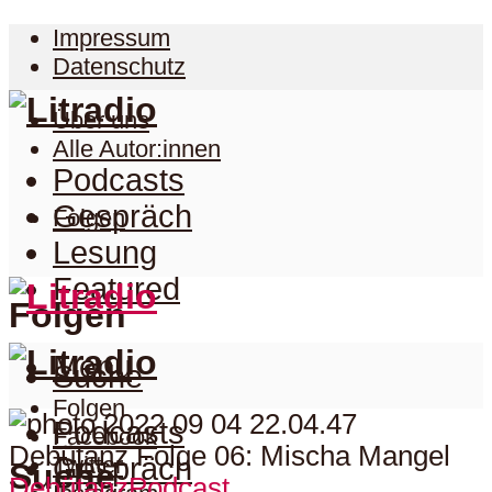
Impressum
Datenschutz
Über uns
Alle Autor:innen
Podcasts
Gespräch
Folgen
Lesung
Featured
Folgen
Menu
Suche
Folgen
Podcasts
Facebook
Twitter
Gespräch
Suche
Debütanz
Podcast