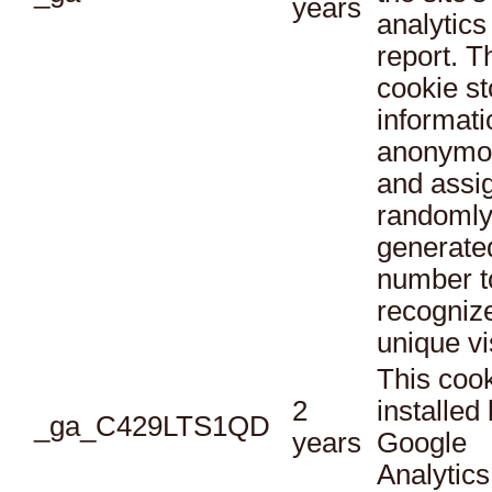
years
analytics
report. T
cookie st
informati
anonymo
and assi
randoml
generate
number t
recogniz
unique vi
This cook
2
installed
_ga_C429LTS1QD
years
Google
Analytics