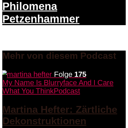
Philomena
Petzenhammer
Mehr von diesem Podcast
Folge
175
My Name Is Blurryface And I Care
What You Think
Podcast
Martina Hefter: Zärtliche
Dekonstruktionen