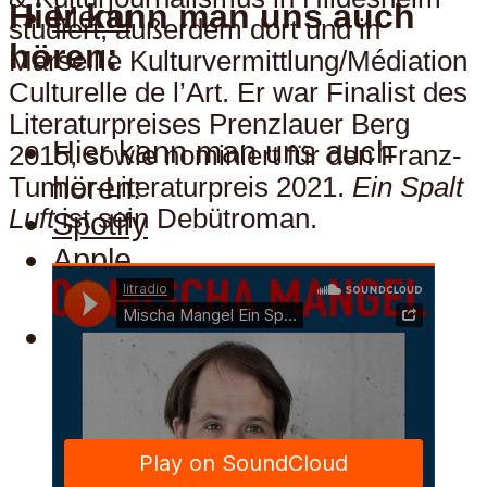
Hier kann man uns auch
Menu
studiert, außerdem dort und in
hören:
Marseille Kulturvermittlung/Médiation
Culturelle de l’Art. Er war Finalist des
Literaturpreises Prenzlauer Berg
Hier kann man uns auch
2015, sowie nominiert für den Franz-
hören:
Tumler-Literaturpreis 2021.
Ein Spalt
Luft
ist sein Debütroman.
Spotify
Apple
Menu