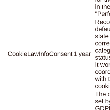
in th
"Per
Reco
defau
state
corr
categ
CookieLawInfoConsent
1 year
statu
It wo
coord
with 
cooki
The c
set b
GDPR