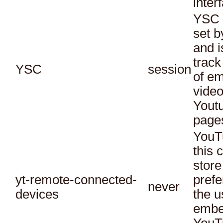
inter
YSC 
set b
and i
track
YSC
session
of e
vide
Yout
page
YouT
this 
store
yt-remote-connected-
prefe
never
devices
the u
embe