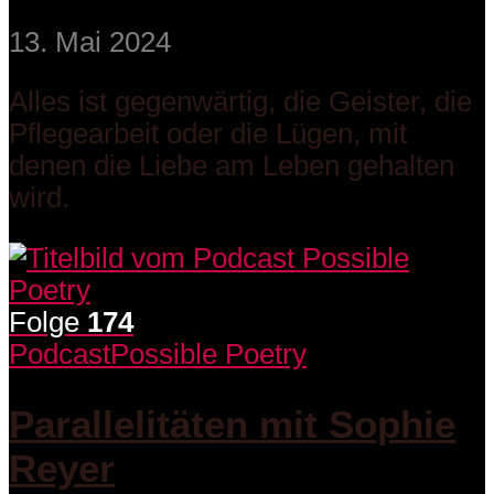
13. Mai 2024
Alles ist gegenwärtig, die Geister, die
Pflegearbeit oder die Lügen, mit
denen die Liebe am Leben gehalten
wird.
Folge
174
Podcast
Possible Poetry
Parallelitäten mit Sophie
Reyer