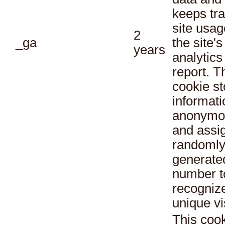
keeps tra
site usag
2
_ga
the site's
years
analytics
report. T
cookie st
informati
anonymo
and assi
randoml
generate
number t
recogniz
unique vi
This cook