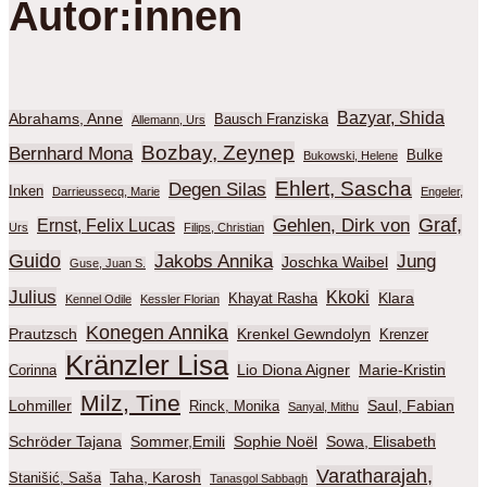
Autor:innen
Bazyar, Shida
Abrahams, Anne
Bausch Franziska
Allemann, Urs
Bozbay, Zeynep
Bernhard Mona
Bulke
Bukowski, Helene
Ehlert, Sascha
Degen Silas
Inken
Darrieussecq, Marie
Engeler,
Graf,
Gehlen, Dirk von
Ernst, Felix Lucas
Urs
Filips, Christian
Guido
Jakobs Annika
Jung
Joschka Waibel
Guse, Juan S.
Julius
Kkoki
Klara
Khayat Rasha
Kennel Odile
Kessler Florian
Konegen Annika
Prautzsch
Krenkel Gewndolyn
Krenzer
Kränzler Lisa
Lio Diona Aigner
Marie-Kristin
Corinna
Milz, Tine
Lohmiller
Saul, Fabian
Rinck, Monika
Sanyal, Mithu
Schröder Tajana
Sommer,Emili
Sophie Noël
Sowa, Elisabeth
Varatharajah,
Taha, Karosh
Stanišić, Saša
Tanasgol Sabbagh