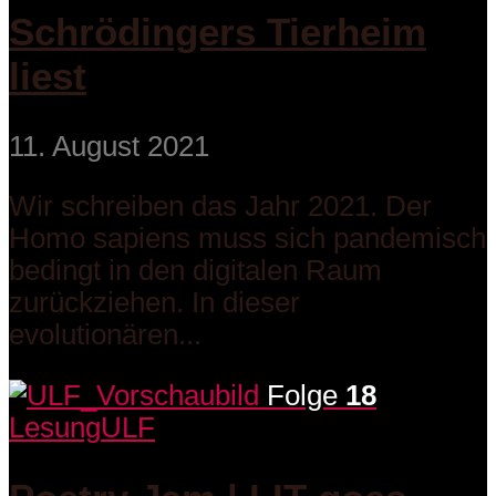
Schrödingers Tierheim
liest
11. August 2021
Wir schreiben das Jahr 2021. Der
Homo sapiens muss sich pandemisch
bedingt in den digitalen Raum
zurückziehen. In dieser
evolutionären...
Folge
18
Lesung
ULF