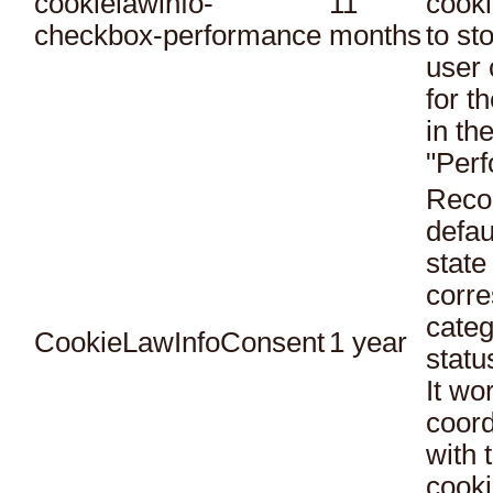
cookielawinfo-
11
cooki
checkbox-performance
months
to st
user 
for t
in th
"Per
Reco
defau
state
corr
categ
CookieLawInfoConsent
1 year
statu
It wo
coord
with 
cooki