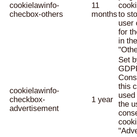
cookielawinfo-
11
cooki
checbox-others
months
to st
user 
for t
in th
"Othe
Set b
GDPR
Conse
this 
cookielawinfo-
used 
checkbox-
1 year
the u
advertisement
conse
cooki
"Adve