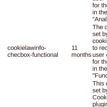
for t
in th
"Anal
The c
set 
cooki
cookielawinfo-
11
to re
checbox-functional
months
user 
for t
in th
"Func
This 
set 
Cook
plugi