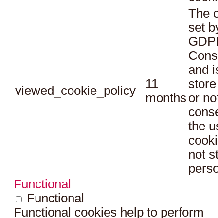
The c
set b
GDPR
Conse
and i
11
store
viewed_cookie_policy
months
or no
conse
the u
cooki
not s
perso
Functional
Functional
Functional cookies help to perform