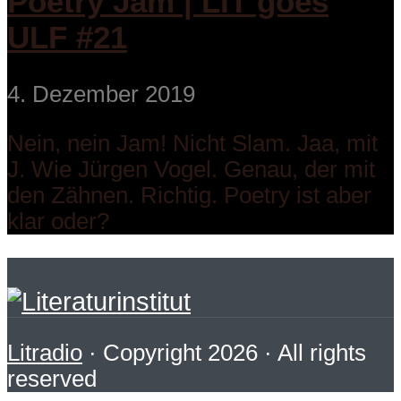
Poetry Jam | LIT goes
ULF #21
4. Dezember 2019
Nein, nein Jam! Nicht Slam. Jaa, mit
J. Wie Jürgen Vogel. Genau, der mit
den Zähnen. Richtig. Poetry ist aber
klar oder?
Litradio
· Copyright 2026 · All rights
reserved