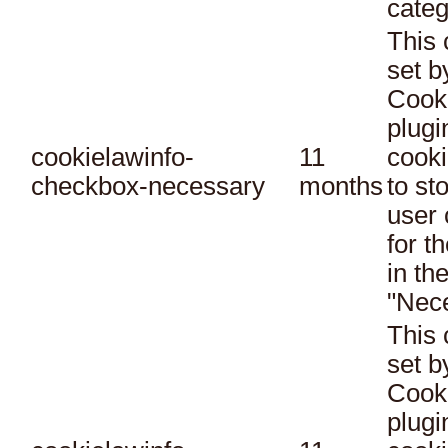
categ
This 
set 
Cook
plugi
cookielawinfo-
11
cooki
checkbox-necessary
months
to st
user 
for t
in th
"Nec
This 
set 
Cook
plugi