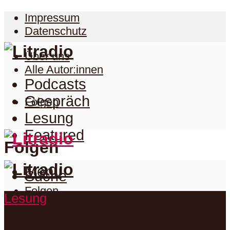
Impressum
Datenschutz
Über uns
Alle Autor:innen
Podcasts
Gespräch
Folgen
Lesung
Featured
Folgen
Menu
Suche
Folgen
Lesung
Podcasts
Facebook
Twitter
Gespräch
Suche