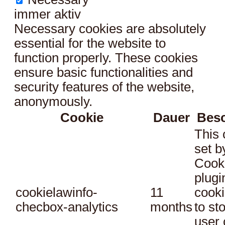
immer aktiv
Necessary cookies are absolutely
essential for the website to
function properly. These cookies
ensure basic functionalities and
security features of the website,
anonymously.
Cookie
Dauer
Bes
This 
set 
Cook
plugi
cookielawinfo-
11
cooki
checbox-analytics
months
to st
user 