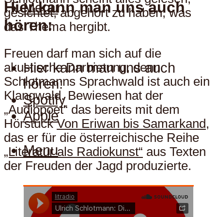
Hier kann man uns auch
Menu
gesichtet, abgehört zu haben, was
hören:
das Thema hergibt.
Freuen darf man sich auf die
Hier kann man uns auch
akustische Darbietung, denn
Schlotmanns Sprachwald ist auch ein
hören:
Klangwald. Bewiesen hat der
Spotify
„Audiopoet“ das bereits mit dem
Apple
Hörstück
Von Eriwan bis Samarkand
,
das er für die österreichische Reihe
Menu
„Literatur als Radiokunst“
aus Texten
der Freuden der Jagd produzierte.