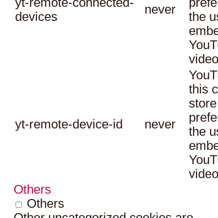
yt-remote-connected-
prefe
never
devices
the u
embe
YouT
video
YouT
this 
store
prefe
yt-remote-device-id
never
the u
embe
YouT
video
Others
Others
Other uncategorized cookies are