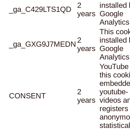
2
installed
_ga_C429LTS1QD
years
Google
Analytics
This cook
2
installed
_ga_GXG9J7MEDN
years
Google
Analytics
YouTube 
this cook
embedde
2
youtube-
CONSENT
years
videos a
registers
anonymo
statistica