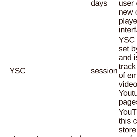
days
user 
new o
playe
inter
YSC 
set b
and i
track
YSC
session
of e
vide
Yout
page
YouT
this 
store