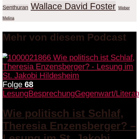
Wallace David Foster
Senthuran
Weber
Melina
Mehr von diesem Podcast
Folge
68
Lesung
Besprechung
Gegenwart/Literat
Wie politisch ist Schlaf,
Theresia Enzensberger? –
Lesung im St. Jakobi