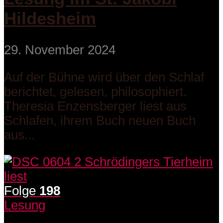
Hildesheim
29. November 2024
Auf der Bühne wird über den Schlaf
berichtet, gelesen, philosophiert.
Theresia Enzensberger liest aus
Schlafen, ihrem Buch neuen Buch
aus...
Folge
198
Lesung