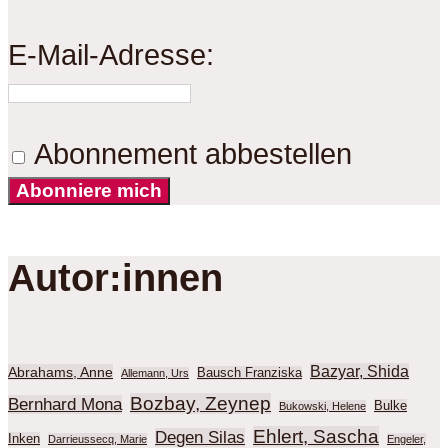
E-Mail-Adresse:
Abonnement abbestellen
Abonniere mich
Autor:innen
Bazyar, Shida
Abrahams, Anne
Bausch Franziska
Allemann, Urs
Bozbay, Zeynep
Bernhard Mona
Bulke
Bukowski, Helene
Ehlert, Sascha
Degen Silas
Inken
Darrieussecq, Marie
Engeler,