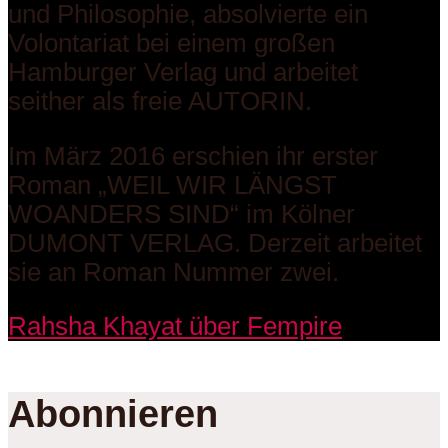
und Philosophie, absolvierte ein
Volontariat bei einem großen
Hamburger Verlag und arbeitet
seither als freie AUTORIN.
Im März 2016 erschien ihr erster
Roman „WEIL WIR LÄNGST
WOANDERS SIND“ im Kölner
DUMONT VERLAG. Derzeit arbeitet
sie an Roman Nummer zwei.
Rahsha Khayat über Fempire
Abonnieren