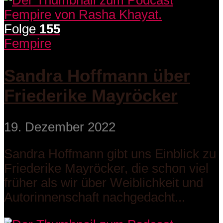
Folge
155
Fempire
Sandra Hoffmann über
Friederike Mayröcker
19. Dezember 2022
Sandra Hoffmann gibt uns Einblick zu
Friederike Mayröcker, die schon viel
früher als wir über Weiblichkeit und
Autorinnenschaft nachgedacht...