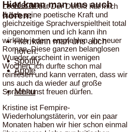
Hier kann man uns auch
Menu
Leonas Debüt
Der Defekt
hat mich
hören:
durch seine poetische Kraft und
gleichzeitige Sprachverspieltheit total
eingenommen und ich kann ihn
wirklich jedem empfehlen. Ihr neuer
Hier kann man uns auch
Roman, Diese ganzen belanglosen
hören:
Wunder erscheint in wenigen
Spotify
Wochen, ich durfte schon mal
Apple
reinlesen und kann verraten, dass wir
uns auch da wieder auf große
Menu
Sprachkunst freuen dürfen.
Kristine ist Fempire-
Wiederholungstäterin, vor ein paar
Monaten haben wir hier schon einmal