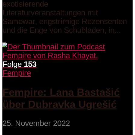
exotisierende
Literaturveranstaltungen mit
Samowar, engstrirnige Rezensenten
und die Enge von Schubladen, in...
Folge
153
Fempire
Fempire: Lana Bastašić
über Dubravka Ugrešić
25. November 2022