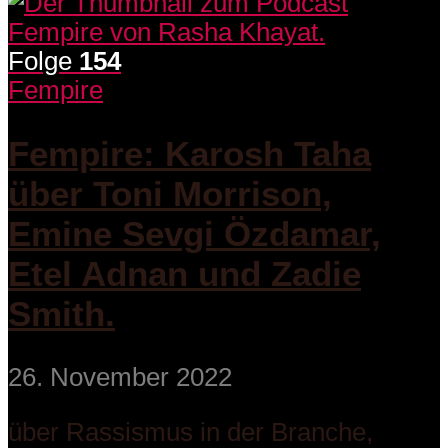
Folge
154
Fempire
Fempire: Karosh Taha
über Toni Morrison,
Emine Sevgi Özdamar,
Etel Adnan und Zadie
Smith.
26. November 2022
über Rassismus in der Branche,