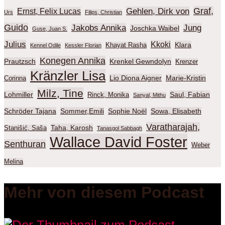
Graf,
Gehlen, Dirk von
Ernst, Felix Lucas
Urs
Filips, Christian
Guido
Jakobs Annika
Jung
Joschka Waibel
Guse, Juan S.
Julius
Kkoki
Klara
Khayat Rasha
Kennel Odile
Kessler Florian
Konegen Annika
Prautzsch
Krenkel Gewndolyn
Krenzer
Kränzler Lisa
Lio Diona Aigner
Marie-Kristin
Corinna
Milz, Tine
Lohmiller
Saul, Fabian
Rinck, Monika
Sanyal, Mithu
Schröder Tajana
Sommer,Emili
Sophie Noël
Sowa, Elisabeth
Varatharajah,
Taha, Karosh
Stanišić, Saša
Tanasgol Sabbagh
Wallace David Foster
Senthuran
Weber
Melina
Mehr von diesem Podcast