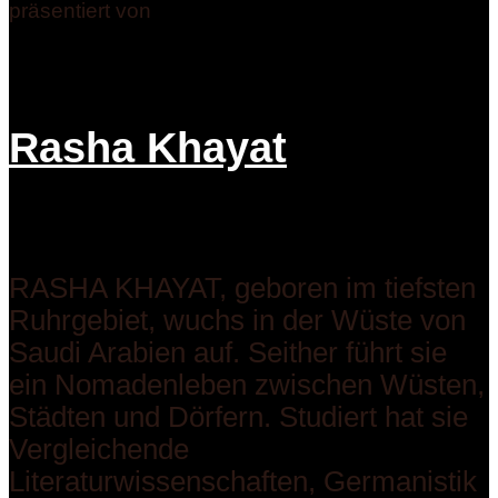
präsentiert von
Rasha Khayat
RASHA KHAYAT, geboren im tiefsten
Ruhrgebiet, wuchs in der Wüste von
Saudi Arabien auf. Seither führt sie
ein Nomadenleben zwischen Wüsten,
Städten und Dörfern. Studiert hat sie
Vergleichende
Literaturwissenschaften, Germanistik