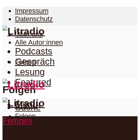
Impressum
Datenschutz
Über uns
Alle Autor:innen
Podcasts
Gespräch
Folgen
Lesung
Featured
Folgen
Menu
Suche
Folgen
Fempire
Podcasts
Facebook
Twitter
Gespräch
Suche