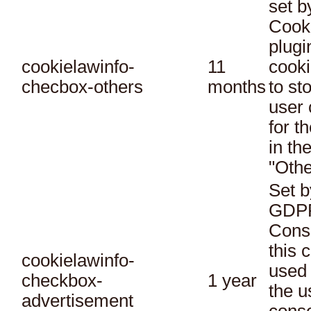
set 
Cook
plugi
cookielawinfo-
11
cooki
checbox-others
months
to st
user 
for t
in th
"Othe
Set b
GDPR
Conse
this 
cookielawinfo-
used 
checkbox-
1 year
the u
advertisement