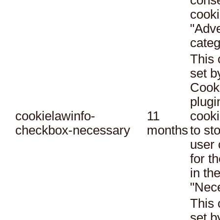
conse
cooki
"Adve
categ
This 
set 
Cook
plugi
cookielawinfo-
11
cooki
checkbox-necessary
months
to st
user 
for t
in th
"Nec
This 
set 