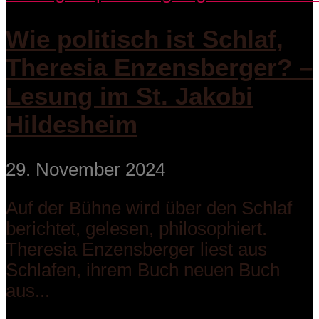
Wie politisch ist Schlaf,
Theresia Enzensberger? –
Lesung im St. Jakobi
Hildesheim
29. November 2024
Auf der Bühne wird über den Schlaf
berichtet, gelesen, philosophiert.
Theresia Enzensberger liest aus
Schlafen, ihrem Buch neuen Buch
aus...