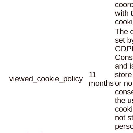
coord
with 
cooki
The c
set b
GDPR
Conse
and i
11
store
viewed_cookie_policy
months
or no
conse
the u
cooki
not s
perso