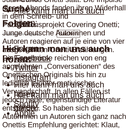
Suche
dieses Abends fanden ihren Widerhall
Hier kann man uns auch
in dem Schreib- und
hören:
Folgen
Publikationsprojekt Covering Onetti;
Junge deutsche Autorinnen und
Suchen
Autoren reagieren auf je eine von vier
Hier kann man uns auch
Folgen
ausgewählten Onetti Erzählungen.
Facebook
Die Ergebnisse reichen von eng
hören:
angelehnten „Conversationen“ des
Twitter
Onettischen Originals bis hin zu
Instagram
lediglich leichter motivischer
Hier kann man uns auch
Verwandschaft. In allen Fällen ist
hören:
Hier kann man uns auch
jedoch neue, eigenständige Literatur
Spotify
hören:
entstanden. So haben sich die
Apple
Autorinnen un Autoren sich ganz nach
Onettis Empfehlung gerichtet: Klaut,