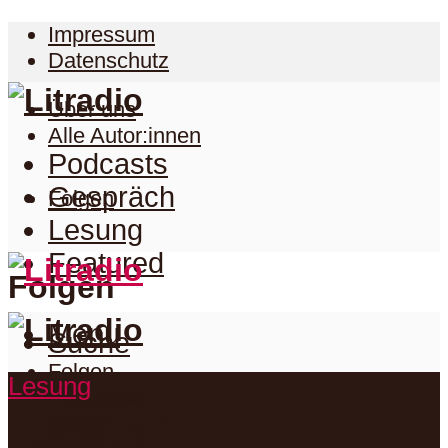
Impressum
Datenschutz
Über uns
Alle Autor:innen
Podcasts
Gespräch
Folgen
Lesung
Featured
Folgen
Menu
Suche
Folgen
Lesung
Podcasts
Facebook
Twitter
Gespräch
Suche