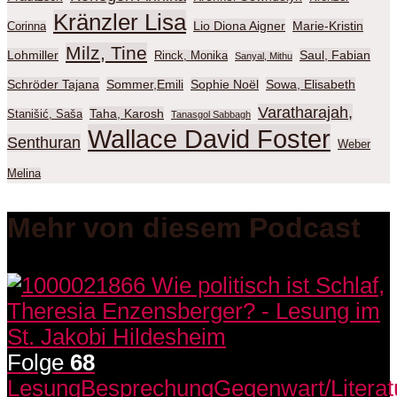
Kränzler Lisa
Lio Diona Aigner
Marie-Kristin
Corinna
Milz, Tine
Lohmiller
Saul, Fabian
Rinck, Monika
Sanyal, Mithu
Schröder Tajana
Sommer,Emili
Sophie Noël
Sowa, Elisabeth
Varatharajah,
Taha, Karosh
Stanišić, Saša
Tanasgol Sabbagh
Wallace David Foster
Senthuran
Weber
Melina
Mehr von diesem Podcast
Folge
68
Lesung
Besprechung
Gegenwart/Literat