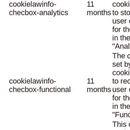
cookielawinfo-
11
cooki
checbox-analytics
months
to st
user 
for t
in th
"Anal
The c
set 
cooki
cookielawinfo-
11
to re
checbox-functional
months
user 
for t
in th
"Func
This 