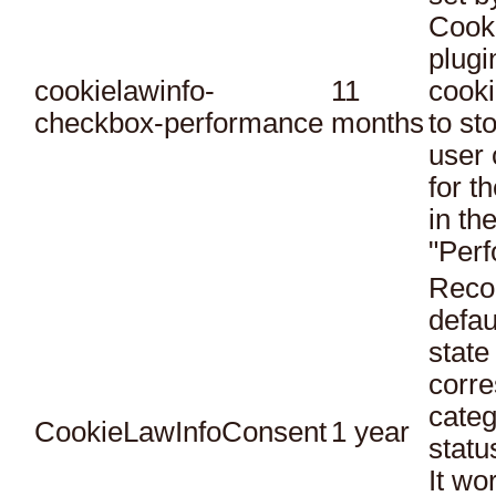
Cook
plugi
cookielawinfo-
11
cooki
checkbox-performance
months
to st
user 
for t
in th
"Per
Reco
defau
state
corr
categ
CookieLawInfoConsent
1 year
statu
It wo