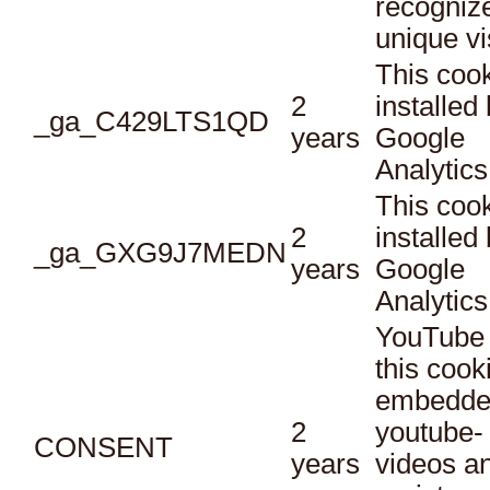
recogniz
unique vi
This cook
2
installed
_ga_C429LTS1QD
years
Google
Analytics
This cook
2
installed
_ga_GXG9J7MEDN
years
Google
Analytics
YouTube 
this cook
embedde
2
youtube-
CONSENT
years
videos a