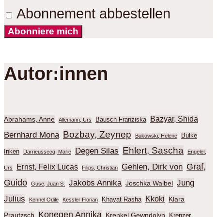
Abonnement abbestellen
Abonniere mich
Autor:innen
Bazyar, Shida
Abrahams, Anne
Bausch Franziska
Allemann, Urs
Bozbay, Zeynep
Bernhard Mona
Bulke
Bukowski, Helene
Ehlert, Sascha
Degen Silas
Inken
Darrieussecq, Marie
Engeler,
Graf,
Gehlen, Dirk von
Ernst, Felix Lucas
Urs
Filips, Christian
Guido
Jakobs Annika
Jung
Joschka Waibel
Guse, Juan S.
Julius
Kkoki
Klara
Khayat Rasha
Kennel Odile
Kessler Florian
Konegen Annika
Prautzsch
Krenkel Gewndolyn
Krenzer