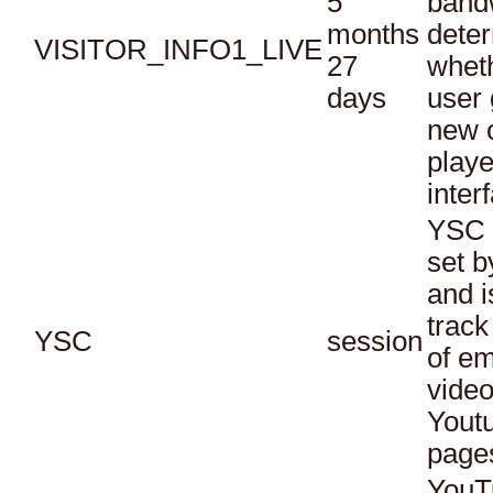
5
bandw
months
dete
VISITOR_INFO1_LIVE
27
whet
days
user 
new o
playe
inter
YSC 
set b
and i
track
YSC
session
of e
vide
Yout
page
YouT