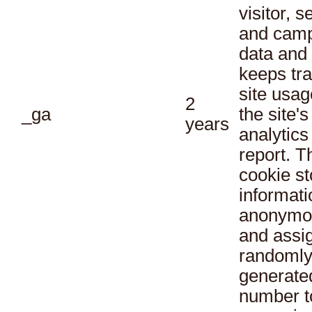
visitor, s
and cam
data and
keeps tra
site usag
2
_ga
the site's
years
analytics
report. T
cookie st
informati
anonymo
and assi
randoml
generate
number t