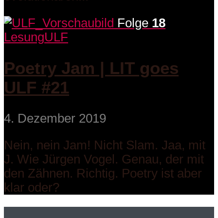
Folge
18
Lesung
ULF
Poetry Jam | LIT goes
ULF #21
4. Dezember 2019
Nein, nein Jam! Nicht Slam. Jaa, mit
J. Wie Jürgen Vogel. Genau, der mit
den Zähnen. Richtig. Poetry ist aber
klar oder?