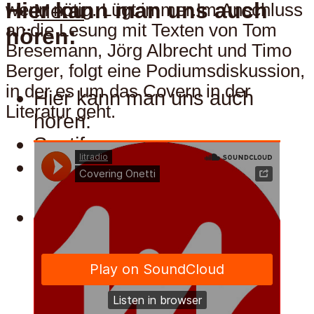
Hier kann man uns auch
Menu
wenn nötig. Lügt immer.Im Anschluss
an die Lesung mit Texten von Tom
hören:
Bresemann, Jörg Albrecht und Timo
Berger, folgt eine Podiumsdiskussion,
in der es um das Covern in der
Hier kann man uns auch
Literatur geht.
hören:
Spotify
Apple
Menu