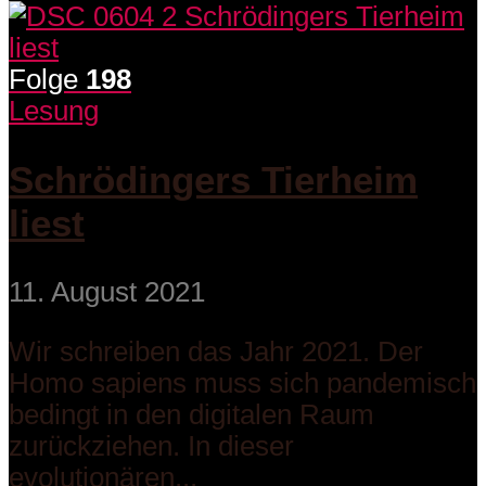
Folge
198
Lesung
Schrödingers Tierheim
liest
11. August 2021
Wir schreiben das Jahr 2021. Der
Homo sapiens muss sich pandemisch
bedingt in den digitalen Raum
zurückziehen. In dieser
evolutionären...