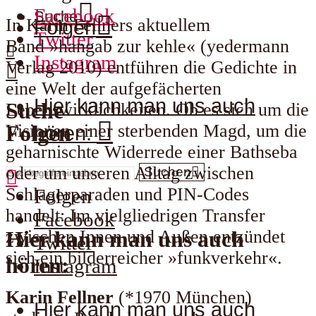
Facebook
Suche
In Karin Fellners aktuellem
Folgen
Twitter
Band »hangab zur kehle« (yedermann
Instagram
Verlag 2010) entführen die Gedichte in
eine Welt der aufgefächerten
Hier kann man uns auch
Suche
Lebenswirklichkeiten. Ob es sich um die
Visionen einer sterbenden Magd, um die
Folgen
hören:
geharnischte Widerrede einer Bathseba
oder um unseren Alltag zwischen
Suchen
Schlagerparaden und PIN-Codes
Folgen
handelt: Im vielgliedrigen Transfer
Facebook
zwischen Innen und Außen entzündet
Hier kann man uns auch
Twitter
sich ein bilderreicher »funkverkehr«.
hören:
Instagram
Karin Fellner
(*1970 München)
Hier kann man uns auch