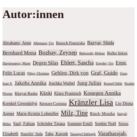
Autor:innen
Bazyar, Shida
Abrahams, Anne
Bausch Franziska
Allemann, Urs
Bozbay, Zeynep
Bernhard Mona
Bulke Inken
Bukowski, Helene
Ehlert, Sascha
Degen Silas
Ernst,
Darrieussecq, Marie
Engeler, Urs
Graf, Guido
Gehlen, Dirk von
Felix Lucas
Filips, Christian
Guse,
Jakobs Annika
Jung Julius
Joschka Waibel
Juan S.
Kennel Odile
Kessler
Konegen Annika
Kkoki
Klara Prautzsch
Khayat Rasha
Florian
Kränzler Lisa
Krenkel Gewndolyn
Lio Diona
Krenzer Corinna
Milz, Tine
Aigner
Marie-Kristin Lohmiller
Rinck, Monika
Sanyal,
Saul, Fabian
Schröder Tajana
Sommer,Emili
Sophie Noël
Sowa,
Mithu
Varatharajah,
Elisabeth
Taha, Karosh
Stanišić, Saša
Tanasgol Sabbagh