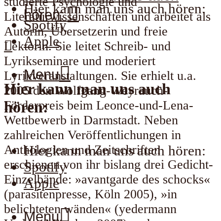
studierte Psychologie und
Hier kann man uns auch hören:
hören:
Literaturwissenschaften und arbeitet als
Spotify
Autorin, Übersetzerin und freie
Apple
Lektorin. Sie leitet Schreib- und
Lyrikseminare und moderiert
Menu
Lyrikveranstaltungen. Sie erhielt u.a.
Hier kann man uns auch
2005 den Wolfgang-Weyrauch-
Förderpreis beim Leonce-und-Lena-
hören:
Wettbewerb in Darmstadt. Neben
zahlreichen Veröffentlichungen in
Anthologien und Zeitschriften
Hier kann man uns auch hören:
erschienen von ihr bislang drei Gedicht-
Spotify
Einzelbände: »avantgarde des schocks«
Apple
(parasitenpresse, Köln 2005), »in
belichteten wänden« (yedermann
Menu