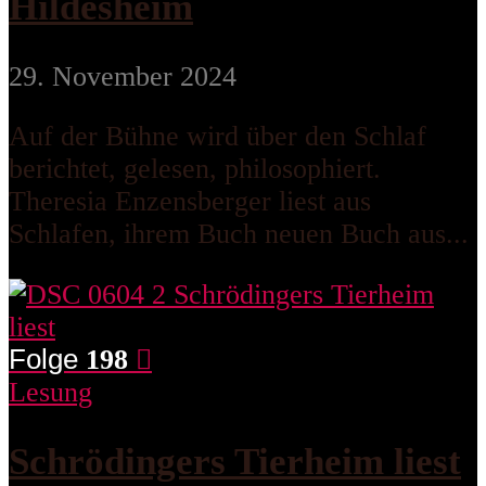
Hildesheim
29. November 2024
Auf der Bühne wird über den Schlaf
berichtet, gelesen, philosophiert.
Theresia Enzensberger liest aus
Schlafen, ihrem Buch neuen Buch aus...
Folge
198
Lesung
Schrödingers Tierheim liest