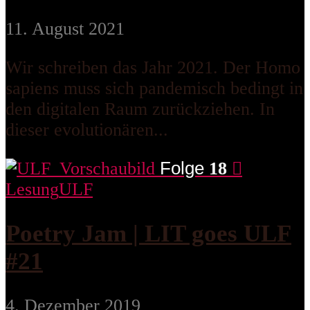
11. August 2021
Wir schreiben das Jahr 2021. Der Homo
sapiens muss sich pandemisch bedingt in
den digitalen Raum zurückziehen. In
dieser evolutionären...
Folge
18
Lesung
ULF
Poetry Jam | LIT goes ULF
#21
4. Dezember 2019