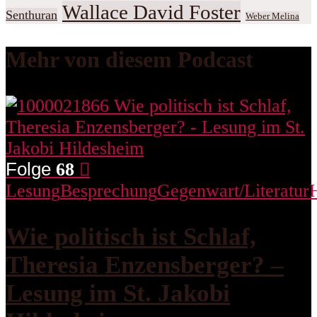
Wallace David Foster
Senthuran
Weber Melina
Mehr von diesem Podcast
Folge
68
Lesung
Besprechung
Gegenwart/Literatur
Wie politisch ist Schlaf,
Theresia Enzensberger? –
Lesung im St. Jakobi