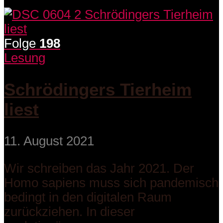
Folge
198
Lesung
Schrödingers Tierheim
liest
11. August 2021
Wir schreiben das Jahr 2021. Der
Homo sapiens muss sich pandemisch
bedingt in den digitalen Raum
zurückziehen. In dieser