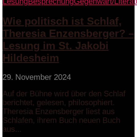
Lesung
Besprechung
Gegenwart/Literat
Wie politisch ist Schlaf,
Theresia Enzensberger? –
Lesung im St. Jakobi
Hildesheim
29. November 2024
Auf der Bühne wird über den Schlaf
berichtet, gelesen, philosophiert.
Theresia Enzensberger liest aus
Schlafen, ihrem Buch neuen Buch
aus...