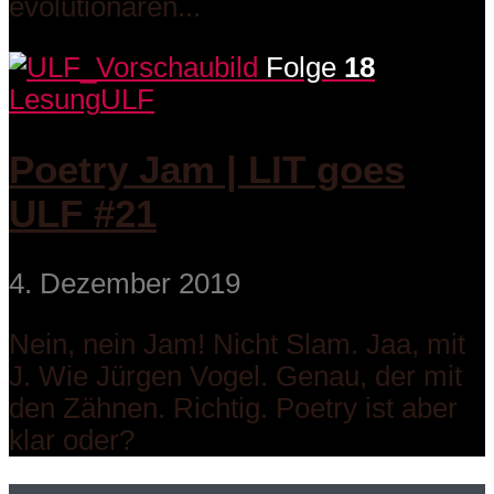
evolutionären...
Folge
18
Lesung
ULF
Poetry Jam | LIT goes
ULF #21
4. Dezember 2019
Nein, nein Jam! Nicht Slam. Jaa, mit
J. Wie Jürgen Vogel. Genau, der mit
den Zähnen. Richtig. Poetry ist aber
klar oder?