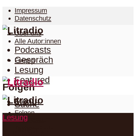
Impressum
Datenschutz
Über uns
Alle Autor:innen
Podcasts
Gespräch
Folgen
Lesung
Featured
Folgen
Menu
Suche
Folgen
Lesung
Podcasts
Facebook
Twitter
Gespräch
Suche