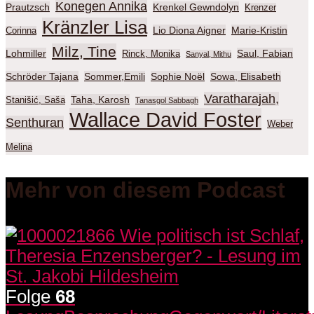
Konegen Annika
Prautzsch
Krenkel Gewndolyn
Krenzer
Kränzler Lisa
Lio Diona Aigner
Marie-Kristin
Corinna
Milz, Tine
Lohmiller
Saul, Fabian
Rinck, Monika
Sanyal, Mithu
Schröder Tajana
Sommer,Emili
Sophie Noël
Sowa, Elisabeth
Varatharajah,
Taha, Karosh
Stanišić, Saša
Tanasgol Sabbagh
Wallace David Foster
Senthuran
Weber
Melina
Mehr von diesem Podcast
Folge
68