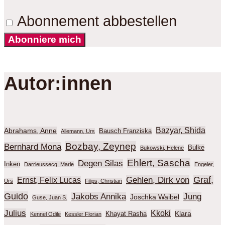
Abonnement abbestellen
Abonniere mich
Autor:innen
Bazyar, Shida
Abrahams, Anne
Bausch Franziska
Allemann, Urs
Bozbay, Zeynep
Bernhard Mona
Bulke
Bukowski, Helene
Ehlert, Sascha
Degen Silas
Inken
Darrieussecq, Marie
Engeler,
Graf,
Gehlen, Dirk von
Ernst, Felix Lucas
Urs
Filips, Christian
Guido
Jakobs Annika
Jung
Joschka Waibel
Guse, Juan S.
Julius
Kkoki
Klara
Khayat Rasha
Kennel Odile
Kessler Florian