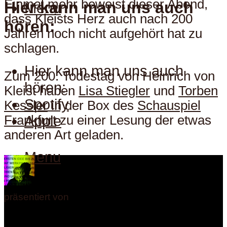
Einmal mehr beweist dieser Abend,
Hier kann man uns auch
Menu
dass Kleists Herz auch nach 200
hören:
Jahren noch nicht aufgehört hat zu
schlagen.
Hier kann man uns auch
Zum 200. Todestag von Heinrich von
hören:
Kleist haben
Lisa Stiegler
und
Torben
Spotify
Kessler
in der Box des
Schauspiel
Frankfurt
zu einer Lesung der etwas
Apple
anderen Art geladen.
Menu
präsentiert von