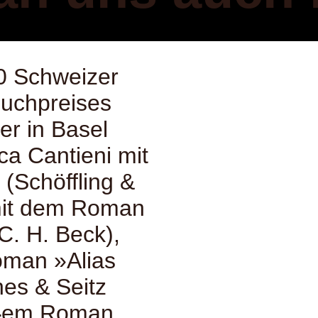
00 Schweizer
Buchpreises
er in Basel
ca Cantieni mit
(Schöffling &
 mit dem Roman
C. H. Beck),
Roman »Alias
es & Seitz
t dem Roman