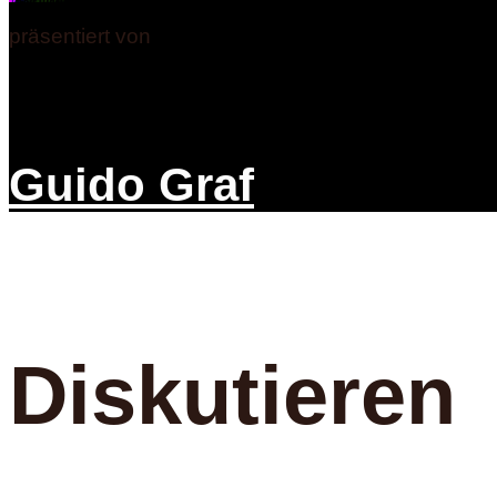
präsentiert von
Guido Graf
Diskutieren