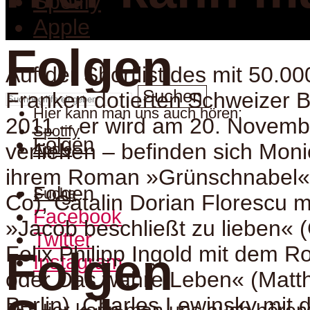
Spotify
Apple
Folgen
Auf der Shortlist des mit 50.0
Suchen
Franken dotierten Schweizer 
Hier kann man uns auch hören:
2011 – er wird am 20. Novemb
Spotify
Folgen
verliehen – befinden sich Moni
Apple
ihrem Roman »Grünschnabel« 
Folgen
Suche
Co), Catalin Dorian Florescu
Facebook
»Jacob beschließt zu lieben« (
Twitter
Felix Philipp Ingold mit dem 
Folgen
Instagram
oder Das wahre Leben« (Matth
Berlin), Charles Lewinsky mi