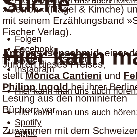
Suche
Hier kann man uns auch hören
»Gerron« (Nagel & Kimche) u
mit seinem Erzählungsband »
Fischer Verlag).
Folgen
Facebook
Hier kann m
Andreas Isenschmid
, einer d
Twitter
Suchen
Juroren dieses Preises,
Instagram
stellt
Monica Cantieni
und
Fe
Philipp Ingold
bei ihrer Berlin
Hier kann man uns auch hören
Lesung aus den nominierten
Büchern vor.
Hier kann man uns auch hören
Spotify
Zusammen mit dem Schweizer
Apple