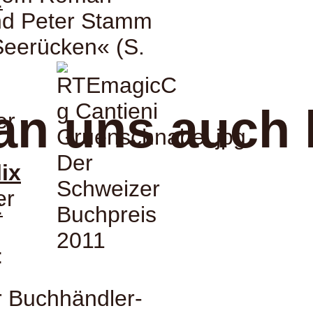
:
nd Peter Stamm
Seerücken« (S.
an uns auch 
er
lix
er
:
:
 Buchhändler-