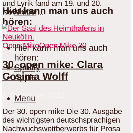
und Lyrik fand am 19. und 20.
Hier kann man uns auch
Menu
November...
hören:
Open Mike
Open Mike 30
Hier kann man uns auch
hören:
30. open mike: Clara
Spotify
Cosima Wolff
Apple
9. Dezember 2022
Menu
Der 30. open mike Die 30. Ausgabe
des wichtigsten deutschsprachigen
Nachwuchswettberwerbs für Prosa