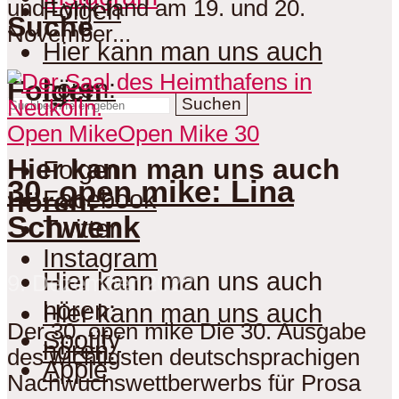
und Lyrik fand am 19. und 20.
Folgen
Suche
November...
Hier kann man uns auch
hören:
Folgen
Suchen
Open Mike
Open Mike 30
Hier kann man uns auch
Folgen
30. open mike: Lina
Facebook
hören:
Schwenk
Twitter
Instagram
Hier kann man uns auch
9. Dezember 2022
hören:
Hier kann man uns auch
Der 30. open mike Die 30. Ausgabe
Spotify
hören:
des wichtigsten deutschsprachigen
Apple
Nachwuchswettberwerbs für Prosa