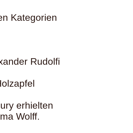
en Kategorien
xander Rudolfi
Holzapfel
ry erhielten
ma Wolff.