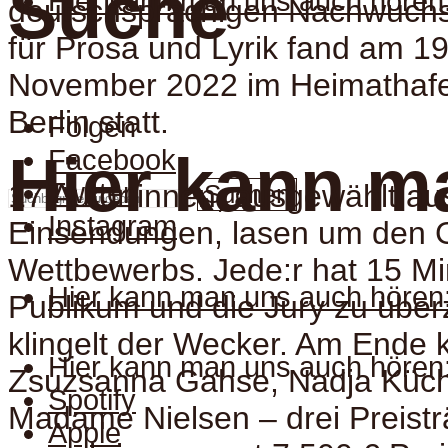
Suche
Hier kann man uns auch hören
deutschsprachigen Nachwuch
für Prosa und Lyrik fand am 19
November 2022 im Heimathafe
Berlin statt.
Folgen
Facebook
Hier kann m
Twitter
17 Autor:innen, ausgewählt au
Suchen
Instagram
Einsendungen, lasen um den 
Wettbewerbs. Jede:r hat 15 Mi
Hier kann man uns auch hören
Publikum und die Jury zu übe
klingelt der Wecker. Am Ende k
Hier kann man uns auch hören
Zsuzsanna Gahse, Nadja Küch
Spotify
Madame Nielsen – drei Preistr
Apple