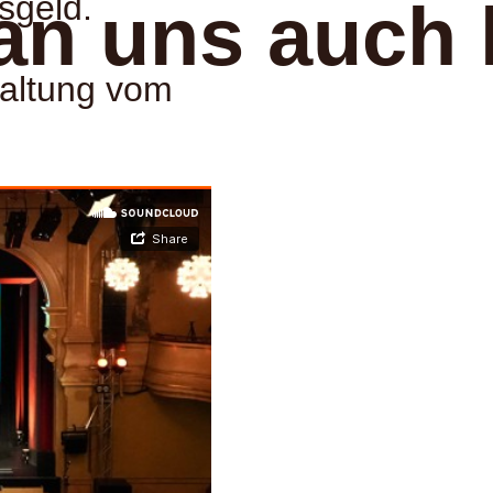
sgeld.
an uns auch 
taltung vom
: