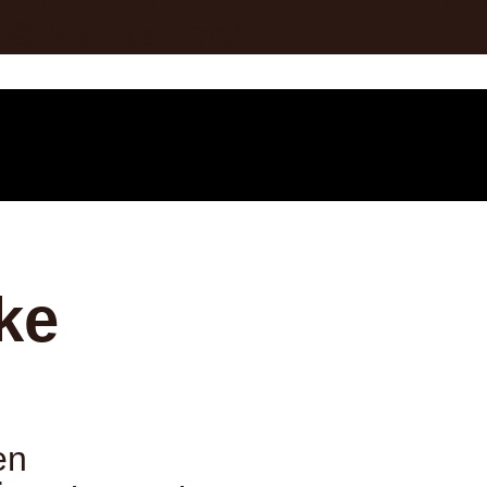
 © Natalia Reich
ke
en