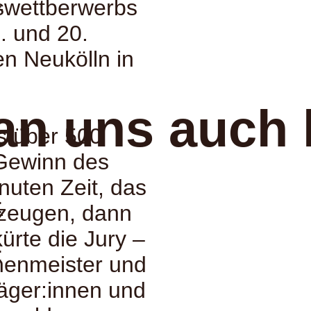
:
swettberwerbs
. und 20.
n Neukölln in
an uns auch 
s über 500
Gewinn des
nuten Zeit, das
:
rzeugen, dann
ürte die Jury –
:
enmeister und
äger:innen und