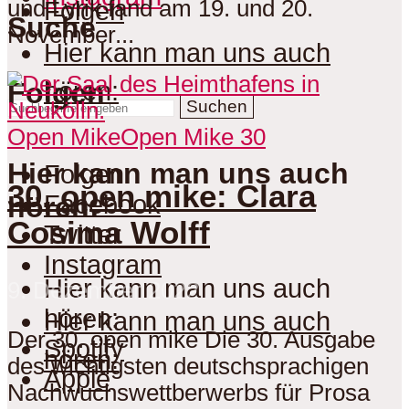
und Lyrik fand am 19. und 20.
Folgen
Suche
November...
Hier kann man uns auch
hören:
Folgen
Suchen
Open Mike
Open Mike 30
Hier kann man uns auch
Folgen
30. open mike: Clara
Facebook
hören:
Cosima Wolff
Twitter
Instagram
Hier kann man uns auch
9. Dezember 2022
hören:
Hier kann man uns auch
Der 30. open mike Die 30. Ausgabe
Spotify
hören:
des wichtigsten deutschsprachigen
Apple
Nachwuchswettberwerbs für Prosa