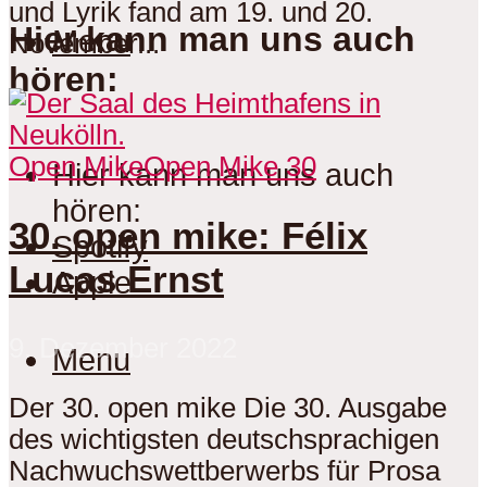
und Lyrik fand am 19. und 20.
Hier kann man uns auch
Menu
November...
hören:
Open Mike
Open Mike 30
Hier kann man uns auch
hören:
30. open mike: Félix
Spotify
Lucas Ernst
Apple
9. Dezember 2022
Menu
Der 30. open mike Die 30. Ausgabe
des wichtigsten deutschsprachigen
Nachwuchswettberwerbs für Prosa