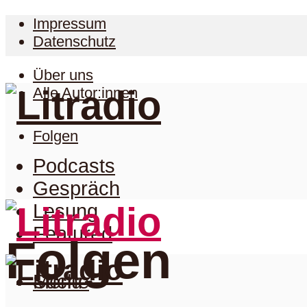
Impressum
Datenschutz
Über uns
Alle Autor:innen
Folgen
Podcasts
Gespräch
Lesung
Featured
Folgen
Suche
Menu