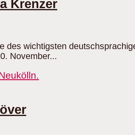
na Krenzer
be des wichtigsten deutschsprachi
20. November...
Röver