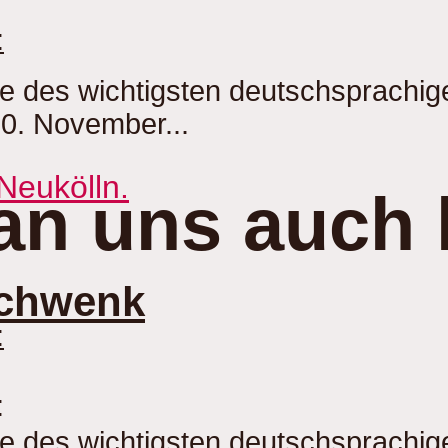
:
be des wichtigsten deutschsprachi
20. November...
an uns auch 
Schwenk
:
:
be des wichtigsten deutschsprachi