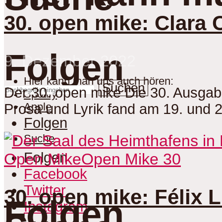
30. open mike: Clara 
Folgen
9. Dezember 2022
Hier kann man uns auch hören:
Suchen
Der 30. open mike Die 30. Ausga
Spotify
Apple
Prosa und Lyrik fand am 19. und 
Folgen
Suche
Folgen
Open Mike
Open Mike 30
Facebook
Twitter
30. open mike: Félix 
Folgen
Instagram