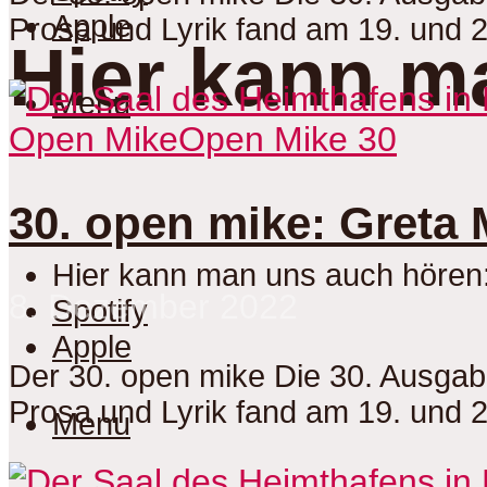
Apple
Prosa und Lyrik fand am 19. und 
Hier kann m
Menu
Open Mike
Open Mike 30
30. open mike: Greta 
Hier kann man uns auch hören
8. Dezember 2022
Spotify
Apple
Der 30. open mike Die 30. Ausga
Prosa und Lyrik fand am 19. und 
Menu