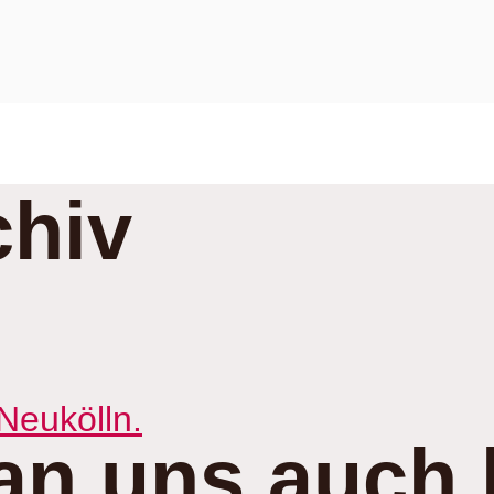
hiv
an uns auch 