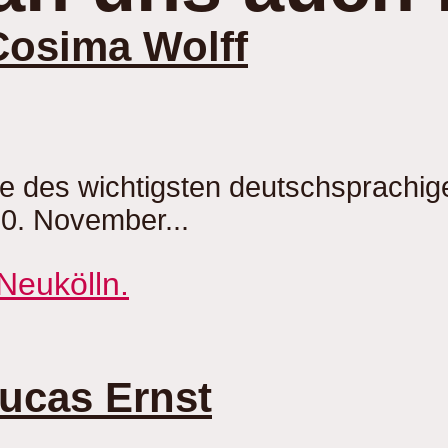
Cosima Wolff
be des wichtigsten deutschsprachi
20. November...
Lucas Ernst