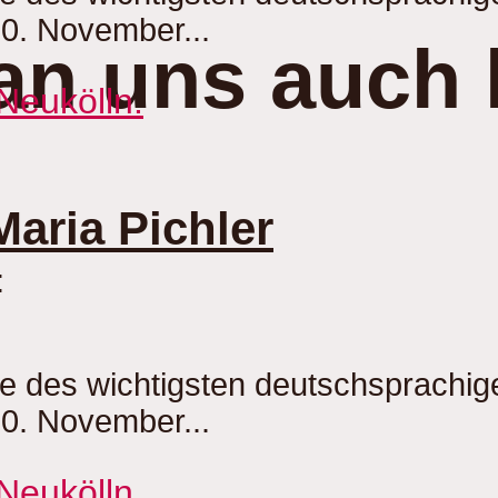
20. November...
an uns auch 
Maria Pichler
:
be des wichtigsten deutschsprachi
20. November...