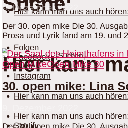
Suche
9. Dezember 2022
Hier kann man uns auch hören
Der 30. open mike Die 30. Ausga
Prosa und Lyrik fand am 19. und 
Folgen
Suchen
Facebook
Hier kann m
Open Mike
Open Mike 30
Twitter
Instagram
30. open mike: Lina 
Hier kann man uns auch hören
9. Dezember 2022
Hier kann man uns auch hören
Spotify
Der 30. open mike Die 30. Ausga