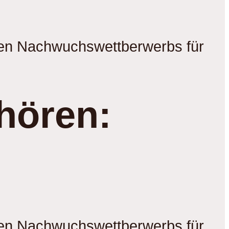
gen Nachwuchswettberwerbs für
hören:
gen Nachwuchswettberwerbs für