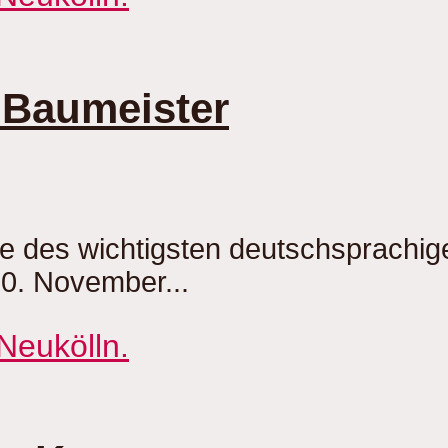
 Baumeister
be des wichtigsten deutschsprachi
20. November...