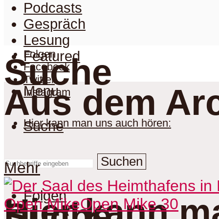
Podcasts
Gespräch
Lesung
Folgen
Featured
Suche
Facebook
Twitter
Aus dem Arc
Menu
Instagram
Hier kann man uns auch hören:
Suche
Suchen
Mehr
Folgen
Hier kann m
Open Mike
Open Mike 30
Suche