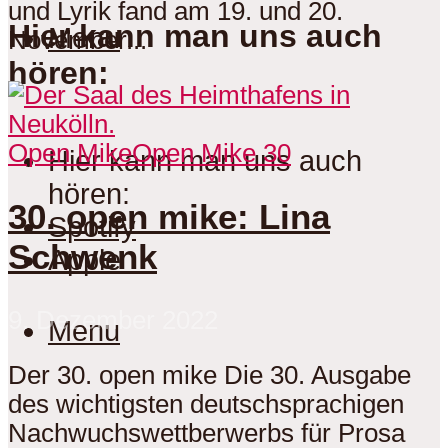
und Lyrik fand am 19. und 20.
Hier kann man uns auch
Menu
November...
hören:
Open Mike
Open Mike 30
Hier kann man uns auch
hören:
30. open mike: Lina
Spotify
Schwenk
Apple
9. Dezember 2022
Menu
Der 30. open mike Die 30. Ausgabe
des wichtigsten deutschsprachigen
Nachwuchswettberwerbs für Prosa