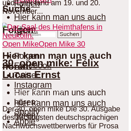
und Lyrik fand am 19. und 20.
Folgen
Suche
November...
Hier kann man uns auch
hören:
Folgen
Suchen
Open Mike
Open Mike 30
Hier kann man uns auch
Folgen
30. open mike: Félix
Facebook
hören:
Lucas Ernst
Twitter
Instagram
Hier kann man uns auch
9. Dezember 2022
hören:
Hier kann man uns auch
Der 30. open mike Die 30. Ausgabe
Spotify
hören:
des wichtigsten deutschsprachigen
Apple
Nachwuchswettberwerbs für Prosa