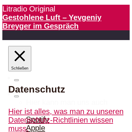
Litradio Original
Gestohlene Luft – Yevgeniy
Breyger im Gespräch
Schließen
Datenschutz
Hier kann man uns auch
hören:
Hier ist alles, was man zu unseren
Spotify
Datenschutz-Richtlinien wissen
Apple
muss.