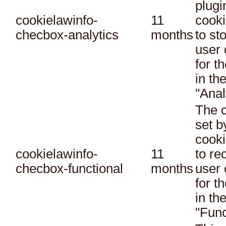
plugi
cookielawinfo-
11
cooki
checbox-analytics
months
to st
user 
for t
in th
"Anal
The c
set 
cooki
cookielawinfo-
11
to re
checbox-functional
months
user 
for t
in th
"Func