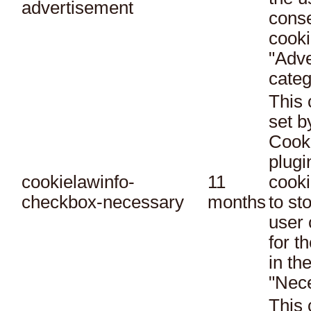
advertisement
conse
cooki
"Adve
categ
This 
set 
Cook
plugi
cookielawinfo-
11
cooki
checkbox-necessary
months
to st
user 
for t
in th
"Nec
This 