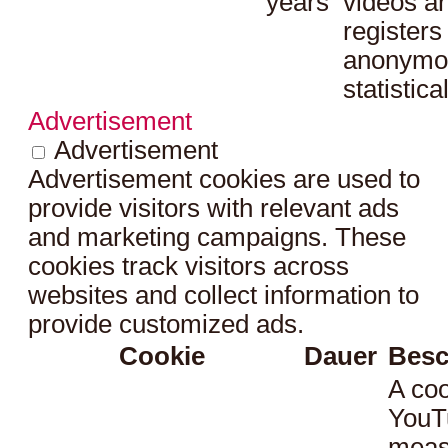
years
videos a
registers
anonymo
statistica
Advertisement
Advertisement
Advertisement cookies are used to
provide visitors with relevant ads
and marketing campaigns. These
cookies track visitors across
websites and collect information to
provide customized ads.
Cookie
Dauer
Besc
A coo
YouT
meas