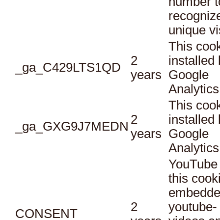
number t
recogniz
unique vi
This cook
2
installed
_ga_C429LTS1QD
years
Google
Analytics
This cook
2
installed
_ga_GXG9J7MEDN
years
Google
Analytics
YouTube 
this cook
embedde
2
youtube-
CONSENT