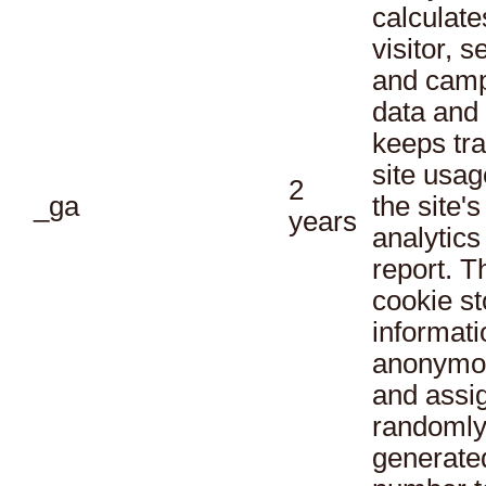
calculate
visitor, s
and cam
data and
keeps tra
site usag
2
_ga
the site's
years
analytics
report. T
cookie st
informati
anonymo
and assi
randoml
generate