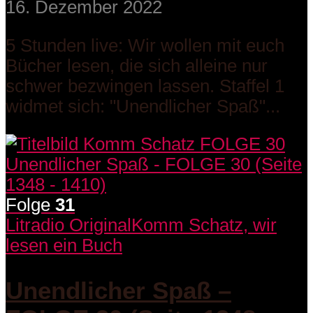
16. Dezember 2022
5 Stunden live: Wir wollen mit euch
Bücher lesen, die sich alleine nur
schwer bezwingen lassen. Staffel 1
widmet sich: "Unendlicher Spaß"...
Folge
31
Litradio Original
Komm Schatz, wir
lesen ein Buch
Unendlicher Spaß –