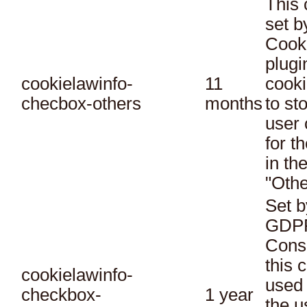
This 
set 
Cook
plugi
cookielawinfo-
11
cooki
checbox-others
months
to st
user 
for t
in th
"Othe
Set b
GDPR
Conse
this 
cookielawinfo-
used 
checkbox-
1 year
the u