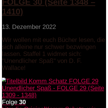
FOLGE 30 (Seite 1348 –
1410)
13. Dezember 2022
Wir wollen mit euch Bücher lesen, die
sich alleine nur schwer bezwingen
lassen. Staffel 1 widmet sich:
"Unendlicher Spaß" von D. F.
Wallace!
Folge
30