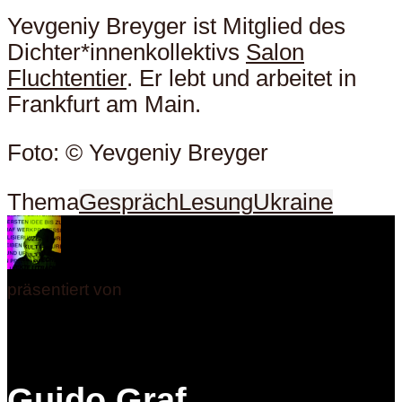
Yevgeniy Breyger ist Mitglied des
Dichter*innenkollektivs
Salon
Fluchtentier
. Er lebt und arbeitet in
Frankfurt am Main.
Foto: © Yevgeniy Breyger
Thema
Gespräch
Lesung
Ukraine
präsentiert von
Guido Graf