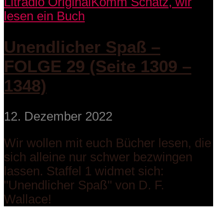
Litradio Original
Komm Schatz, wir
lesen ein Buch
Unendlicher Spaß –
FOLGE 29 (Seite 1309 –
1348)
12. Dezember 2022
Wir wollen mit euch Bücher lesen, die
sich alleine nur schwer bezwingen
lassen. Staffel 1 widmet sich:
"Unendlicher Spaß" von D. F.
Wallace!