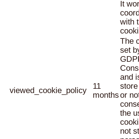
It wo
coord
with 
cooki
The c
set b
GDPR
Conse
and i
11
store
viewed_cookie_policy
months
or no
conse
the u
cooki
not s