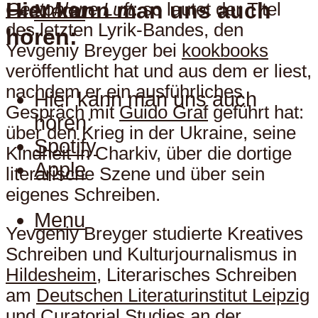
Hier kann man uns auch
Gestohlene Luft
: so lautet der Titel
Menu
des letzten Lyrik-Bandes, den
hören:
Yevgeniy Breyger bei
kookbooks
veröffentlicht hat und aus dem er liest,
nachdem er ein ausführliches
Hier kann man uns auch
Gespräch mit
Guido Graf
geführt hat:
hören:
über den Krieg in der Ukraine, seine
Spotify
Kindheit in Charkiv, über die dortige
Apple
literarische Szene und über sein
eigenes Schreiben.
Menu
Yevgeniy Breyger studierte Kreatives
Schreiben und Kulturjournalismus in
Hildesheim
, Literarisches Schreiben
am
Deutschen Literaturinstitut Leipzig
und Curatorial Studies an der