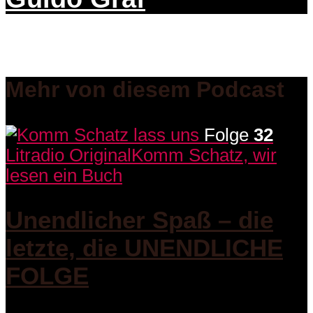
Mehr von diesem Podcast
Folge
32
Litradio Original
Komm Schatz, wir
lesen ein Buch
Unendlicher Spaß – die
letzte, die UNENDLICHE
FOLGE