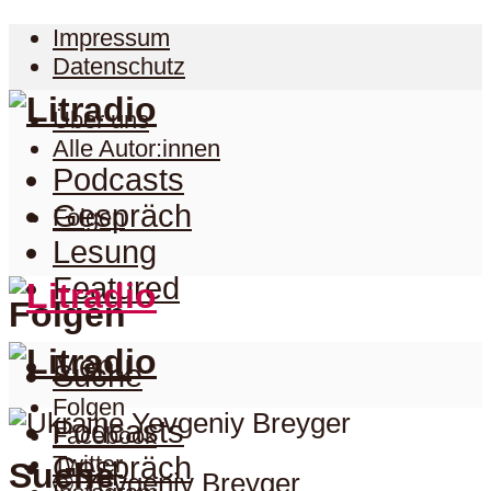
Impressum
Datenschutz
Über uns
Alle Autor:innen
Podcasts
Gespräch
Folgen
Lesung
Featured
Folgen
Menu
Suche
Folgen
Podcasts
Facebook
Twitter
Gespräch
Suche
© Yevgeniy Breyger