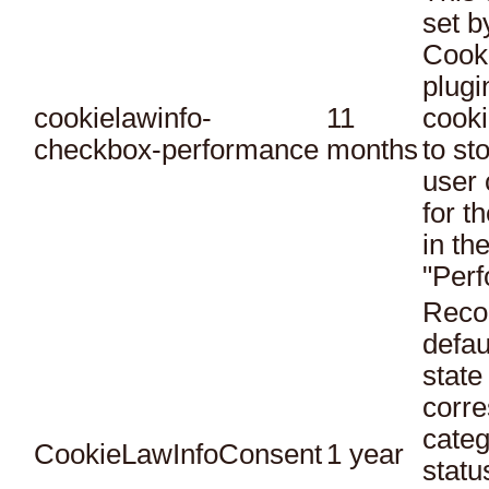
set 
Cook
plugi
cookielawinfo-
11
cooki
checkbox-performance
months
to st
user 
for t
in th
"Per
Reco
defau
state
corr
categ
CookieLawInfoConsent
1 year
statu