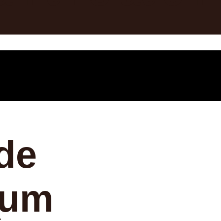
de
zum