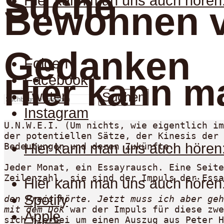
Suche
Hier kann man uns auch hören
Bewohnen 
Gedanken
Folgen
Facebook
Hier kann m
Twitter
Suchen
Instagram
U.N.W.E.I. (Um nichts, wie eigentlich im
der potentiellen Sätze, der Kinesis der 
Hier kann man uns auch hören
Bedeutungen und deren Zukünfte.

Jeder Monat, ein Essayrausch. Eine Seite
Zeilenzahl, sie sind der Impuls der Essa
Hier kann man uns auch hören
Spotify
den Preis hörte. Jetzt muss ich aber geh
mit dem Dok
 war der Impuls für diese zwe
Apple
sich hierbei um einen Auszug aus Peter H