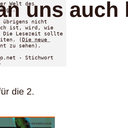
an uns auch 
er Welt des 
eigt.

 übrigens nicht 
ch ist, wird, wie 
 Die Lesezeit sollte 
iten. (
Die neue 
nt zu sehen).

o.net - Stichwort 
:
ür die 2.