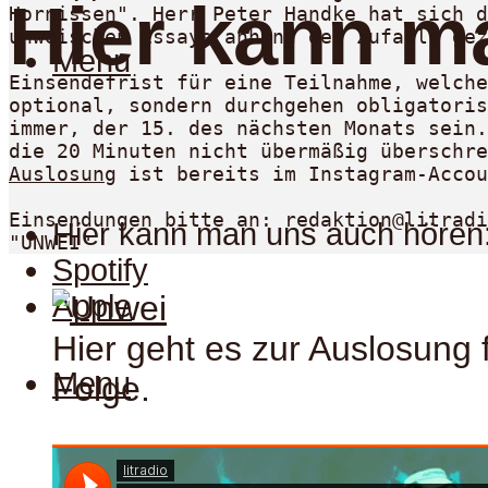
Hier kann m
Hornissen". Herr Peter Handke hat sich d
unweischen Essays anhand des Zufalls gez
Menu
Einsendefrist für eine Teilnahme, welche
optional, sondern durchgehen obligatoris
immer, der 15. des nächsten Monats sein.
die 20 Minuten nicht übermäßig überschre
Auslosung
 ist bereits im Instagram-Accou
Einsendungen bitte an: redaktion@litradi
Hier kann man uns auch hören
"UNWEI" 
Spotify
Apple
Hier geht es zur Auslosung f
Menu
Folge.