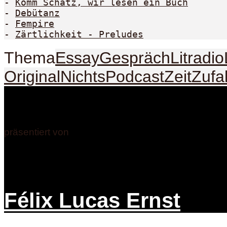
- 
Komm Schatz, wir lesen ein Buch
- 
Debütanz
- 
Fempire
- 
Zärtlichkeit - Preludes
Thema
Essay
Gespräch
Litradio
Original
Nichts
Podcast
Zeit
Zufal
präsentiert von
Félix Lucas Ernst