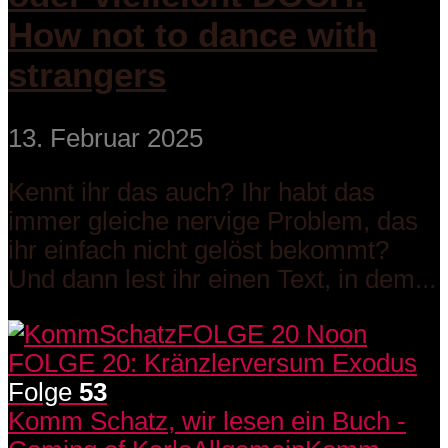
How not to dance with
strangers
13. Februar 2025
Kennt ihr das auch? Ihr habt das
immer gleiche nervige Problem, das
ihr einfach nicht gelöst bekommt?
Und dann lest ihr einen Text, in dem...
Folge
53
Komm Schatz, wir lesen ein Buch -