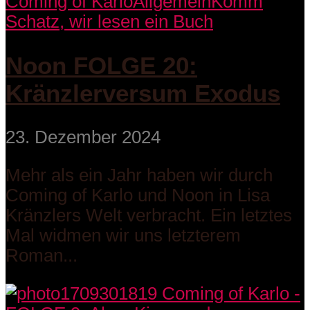
Coming of Karlo
Allgemein
Komm
Schatz, wir lesen ein Buch
Noon FOLGE 20:
Kränzlerversum Exodus
23. Dezember 2024
Mehr als ein Jahr haben wir durch
Coming of Karlo und Noon in Lisa
Kränzlers Welt verbracht. Ein letztes
Mal widmen wir uns letzterem
Roman...