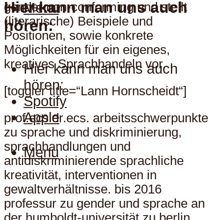
Hier kann man uns auch
Menu
gender non-conforming und stellt
(literarische) Beispiele und
hören:
Positionen, sowie konkrete
Möglichkeiten für ein eigenes,
kreatives Sprachhandeln vor.
Hier kann man uns auch
hören:
[toggler title=“Lann Hornscheidt“]
Spotify
Apple
prof.ecs dr.ecs. arbeitsschwerpunkte
zu sprache und diskriminierung,
sprachhandlungen und
Menu
antidiskriminierende sprachliche
kreativität, interventionen in
gewaltverhältnisse. bis 2016
professur zu gender und sprache an
der humboldt-universität zu berlin,