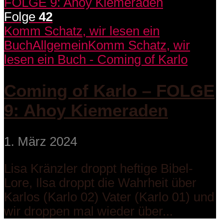
Folge
42
Komm Schatz, wir lesen ein
Buch
Allgemein
Komm Schatz, wir
lesen ein Buch - Coming of Karlo
Coming of Karlo – FOLGE
9: Ahoy Kiemeraden
1. März 2024
Lisa Kränzler droppt heftige Bibel-
Lore, Ilsa droppt die Wahrheit über
Karlos (Karlo 02) Vater (Karlo 01) und
wir droppen mal wieder über...