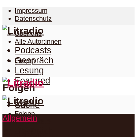
Impressum
Datenschutz
Über uns
Alle Autor:innen
Podcasts
Gespräch
Folgen
Lesung
Featured
Folgen
Menu
Suche
Folgen
Allgemein
Podcasts
Facebook
Twitter
Gespräch
Suche