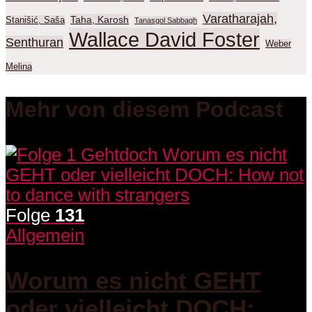
Varatharajah,
Taha, Karosh
Stanišić, Saša
Tanasgol Sabbagh
Wallace David Foster
Senthuran
Weber
Melina
Mehr von diesem Podcast
Folge
131
Allgemein
Worum es nicht GEHT
oder vielleicht DOCH: