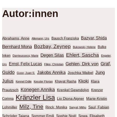
Autor:innen
Bazyar, Shida
Abrahams, Anne
Bausch Franziska
Allemann, Urs
Bozbay, Zeynep
Bernhard Mona
Bulke
Bukowski, Helene
Ehlert, Sascha
Degen Silas
Inken
Darrieussecq, Marie
Engeler,
Graf,
Gehlen, Dirk von
Ernst, Felix Lucas
Urs
Filips, Christian
Guido
Jakobs Annika
Jung
Joschka Waibel
Guse, Juan S.
Julius
Kkoki
Klara
Khayat Rasha
Kennel Odile
Kessler Florian
Konegen Annika
Prautzsch
Krenkel Gewndolyn
Krenzer
Kränzler Lisa
Lio Diona Aigner
Marie-Kristin
Corinna
Milz, Tine
Lohmiller
Saul, Fabian
Rinck, Monika
Sanyal, Mithu
Schröder Tajana
Sommer,Emili
Sophie Noël
Sowa, Elisabeth