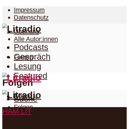
Impressum
Datenschutz
Über uns
Alle Autor:innen
Podcasts
Gespräch
Folgen
Lesung
Featured
Folgen
Menu
Suche
Folgen
HAM.LIT
Podcasts
Facebook
Twitter
Gespräch
Suche