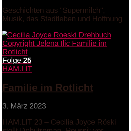
Geschichten aus "Supermilch",
Musik, das Stadtleben und Hoffnung
Folge
25
HAM.LIT
Familie im Rotlicht
3. März 2023
HAM.LIT 23 – Cecilia Joyce Röski
stellt Debütroman „Poussi“ vor