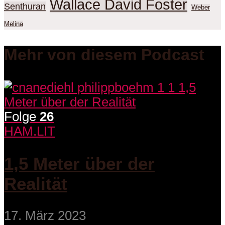
Wallace David Foster
Senthuran
Weber
Melina
Mehr von diesem Podcast
Folge
26
HAM.LIT
1,5 Meter über der
Realität
17. März 2023