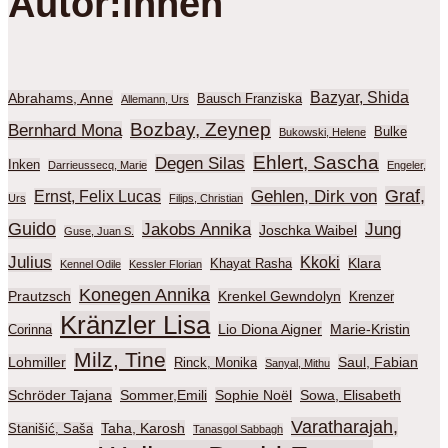
Autor:innen
Bazyar, Shida
Abrahams, Anne
Bausch Franziska
Allemann, Urs
Bozbay, Zeynep
Bernhard Mona
Bulke
Bukowski, Helene
Ehlert, Sascha
Degen Silas
Inken
Darrieussecq, Marie
Engeler,
Graf,
Gehlen, Dirk von
Ernst, Felix Lucas
Urs
Filips, Christian
Guido
Jakobs Annika
Jung
Joschka Waibel
Guse, Juan S.
Julius
Kkoki
Klara
Khayat Rasha
Kennel Odile
Kessler Florian
Konegen Annika
Prautzsch
Krenkel Gewndolyn
Krenzer
Kränzler Lisa
Lio Diona Aigner
Marie-Kristin
Corinna
Milz, Tine
Lohmiller
Saul, Fabian
Rinck, Monika
Sanyal, Mithu
Schröder Tajana
Sommer,Emili
Sophie Noël
Sowa, Elisabeth
Varatharajah,
Taha, Karosh
Stanišić, Saša
Tanasgol Sabbagh