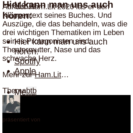
Hier kann man uns auch
Menu
Auf der Ham.Lit 2020 las er den
hören:
Klappentext seines Buches. Und
Auszüge, die das behandeln, was die
drei wichtigen Thematiken im Leben
Hier kann man uns auch
seines Protagonisten sind:
Theatermutter, Nase und das
hören:
schwache Herz.
Spotify
Apple
Mehr zur
Ham.Lit
…
Thema
btb
Menu
präsentiert von