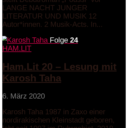
LANGE NACHT JUNGER
LITERATUR UND MUSIK 12
Autor*innen. 2 Musik-Acts. In...
Folge
24
HAM.LIT
Ham.Lit 20 – Lesung mit
Karosh Taha
6. März 2020
Karosh Taha 1987 in Zaxo einer
nordirakischen Kleinstadt geboren,