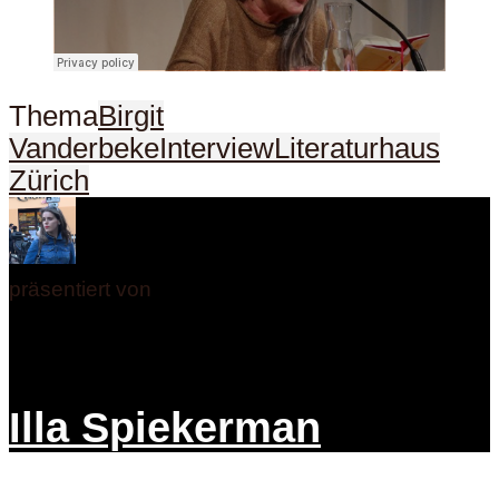
Thema
Birgit
Vanderbeke
Interview
Literaturhaus
Zürich
präsentiert von
Illa Spiekerman