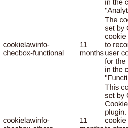
in the 
"Analyt
The co
set b
cookie
cookielawinfo-
11
to reco
checbox-functional
months
user c
for the
in the 
"Functi
This co
set b
Cookie
plugin.
cookielawinfo-
11
cookie 