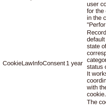
user c
for the
in the 
"Perfo
Record
default
state o
corres
catego
CookieLawInfoConsent
1 year
status
It work
coordi
with th
cookie.
The co