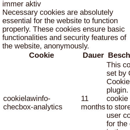
immer aktiv
Necessary cookies are absolutely
essential for the website to function
properly. These cookies ensure basic
functionalities and security features of
the website, anonymously.
Cookie
Dauer
Besch
This co
set b
Cookie
plugin.
cookielawinfo-
11
cookie 
checbox-analytics
months
to stor
user c
for the