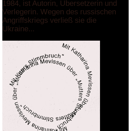
1984, ist Autorin, Übersetzerin und
Verlegerin. Wegen des russischen
Angriffskriegs verließ sie die
Ukraine...