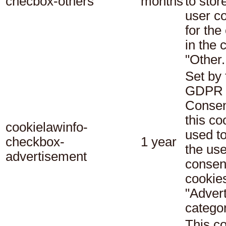
checbox-others
months
to stor
user c
for the
in the 
"Other.
Set by 
GDPR 
Consen
this co
cookielawinfo-
used t
checkbox-
1 year
the use
advertisement
consent
cookies
"Adver
categor
This co