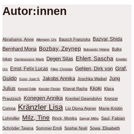
Autor:innen
Bazyar, Shida
Abrahams, Anne
Bausch Franziska
Allemann, Urs
Bozbay, Zeynep
Bernhard Mona
Bulke
Bukowski, Helene
Ehlert, Sascha
Degen Silas
Inken
Darrieussecq, Marie
Engeler,
Graf,
Gehlen, Dirk von
Ernst, Felix Lucas
Urs
Filips, Christian
Guido
Jakobs Annika
Jung
Joschka Waibel
Guse, Juan S.
Julius
Kkoki
Klara
Khayat Rasha
Kennel Odile
Kessler Florian
Konegen Annika
Prautzsch
Krenkel Gewndolyn
Krenzer
Kränzler Lisa
Lio Diona Aigner
Marie-Kristin
Corinna
Milz, Tine
Lohmiller
Saul, Fabian
Rinck, Monika
Sanyal, Mithu
Schröder Tajana
Sommer,Emili
Sophie Noël
Sowa, Elisabeth