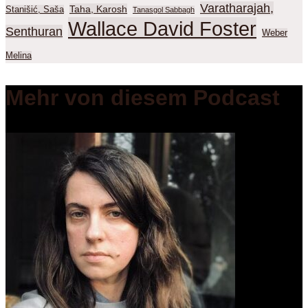
Varatharajah,
Taha, Karosh
Stanišić, Saša
Tanasgol Sabbagh
Wallace David Foster
Senthuran
Weber
Melina
Mehr von diesem Podcast