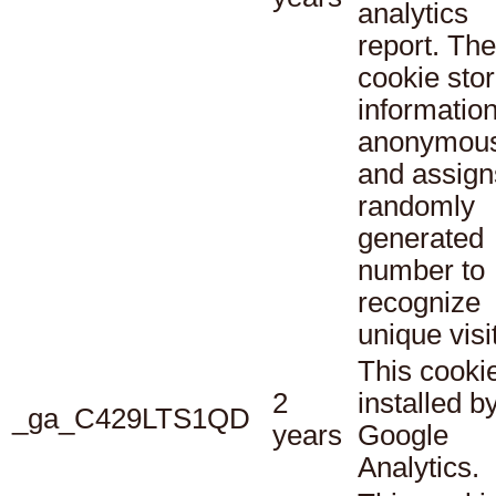
analytics
report. The
cookie sto
informatio
anonymous
and assign
randomly
generated
number to
recognize
unique visi
This cookie
2
installed b
_ga_C429LTS1QD
years
Google
Analytics.