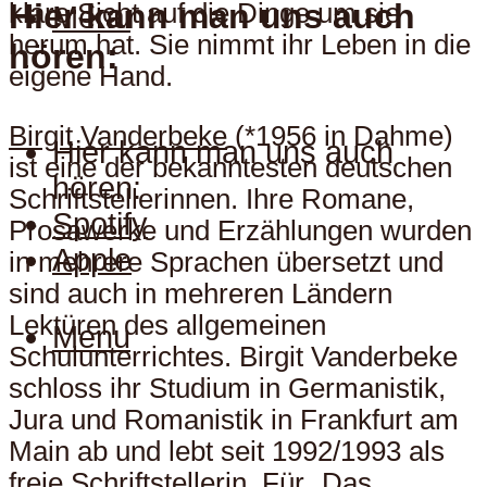
Hier kann man uns auch
klare Sicht auf die Dinge um sie
Menu
herum hat. Sie nimmt ihr Leben in die
hören:
eigene Hand.
Birgit Vanderbeke
(*1956 in Dahme)
Hier kann man uns auch
ist eine der bekanntesten deutschen
hören:
Schriftstellerinnen. Ihre Romane,
Spotify
Prosawerke und Erzählungen wurden
Apple
in mehrere Sprachen übersetzt und
sind auch in mehreren Ländern
Lektüren des allgemeinen
Menu
Schulunterrichtes. Birgit Vanderbeke
schloss ihr Studium in Germanistik,
Jura und Romanistik in Frankfurt am
Main ab und lebt seit 1992/1993 als
freie Schriftstellerin. Für
„Das