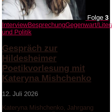
Folge
3
Interview
Besprechung
Gegenwart/Liter
und Politik
Gespräch zur
Hildesheimer
Poetikvorlesung mit
Kateryna Mishchenko
12. Juli 2026
Kateryna Mishchenko, Jahrgang