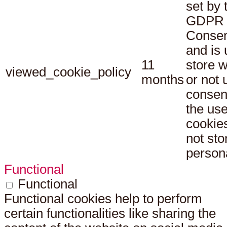
set by 
GDPR 
Consen
and is 
11
store 
viewed_cookie_policy
months
or not 
consen
the use
cookies
not sto
persona
Functional
Functional
Functional cookies help to perform
certain functionalities like sharing the