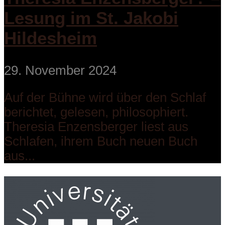
Lesung im St. Jakobi
Hildesheim
29. November 2024
Auf der Bühne wird über den Schlaf
berichtet, gelesen, philosophiert.
Theresia Enzensberger liest aus
Schlafen, ihrem Buch neuen Buch
aus...