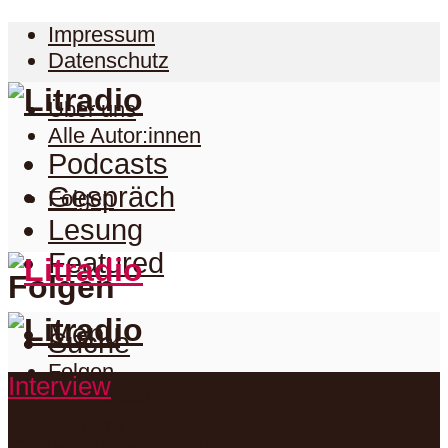
Impressum
Datenschutz
Über uns
Alle Autor:innen
Podcasts
Gespräch
Folgen
Lesung
Featured
Folgen
Menu
Suche
Folgen
Interview
Podcasts
Facebook
Twitter
Gespräch
Suche