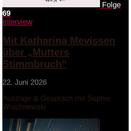
Folge
69
Interview
Mit Katharina Mevissen
über „Mutters
Stimmbruch“
22. Juni 2026
Auszüge & Gespräch mit Sophie
Wischnewski