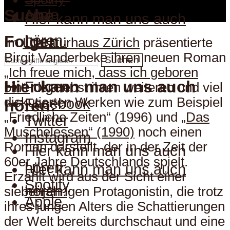
Suche
Apple
Hier kann man uns auch
hören:
Folgen
Im
Literaturhaus Zürich
präsentierte
Birgit Vanderbeke ihren neuen Roman
Suchen
„Ich freue mich, dass ich geboren
Hier kann man uns auch
Folgen
bin“
der nebst ihren weiteren und viel
diskutierten Werken wie zum Beispiel
Facebook
hören:
„Friedliche Zeiten“ (1996) und
„Das
Twitter
Muschelessen“ (1990)
noch einen
Instagram
Roman darstellt, der in der Zeit der
Hier kann man uns auch
60er Jahre Deutschlands spielt.
hören:
Hier kann man uns auch
Erzählt wird aus der Sicht einer
Spotify
hören:
siebenjährigen Protagonistin, die trotz
Apple
ihres jungen Alters die Schattierungen
der Welt bereits durchschaut und eine