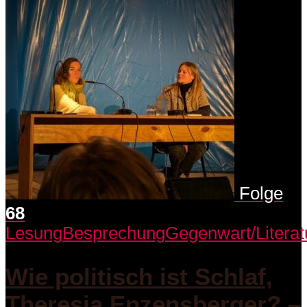
Folge
68
Lesung
Besprechung
Gegenwart/Literat
Wie politisch ist Schlaf,
Theresia Enzensberger? –