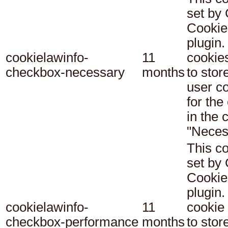
set b
Cookie
plugin.
cookielawinfo-
11
cookie
checkbox-necessary
months
to stor
user c
for the
in the 
"Neces
This co
set b
Cookie
plugin.
cookielawinfo-
11
cookie 
checkbox-performance
months
to stor