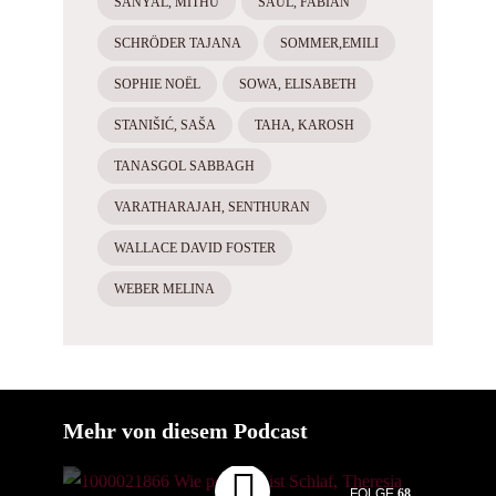
SANYAL, MITHU
SAUL, FABIAN
SCHRÖDER TAJANA
SOMMER,EMILI
SOPHIE NOËL
SOWA, ELISABETH
STANIŠIĆ, SAŠA
TAHA, KAROSH
TANASGOL SABBAGH
VARATHARAJAH, SENTHURAN
WALLACE DAVID FOSTER
WEBER MELINA
Mehr von diesem Podcast
FOLGE
68