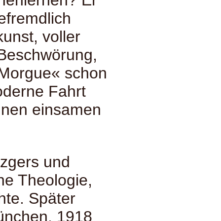
nenlernen? Er
efremdlich
nst, voller
 Beschwörung,
 »Morgue« schon
Moderne Fahrt
einen einsamen
tzgers und
che Theologie,
hte. Später
 München. 1918