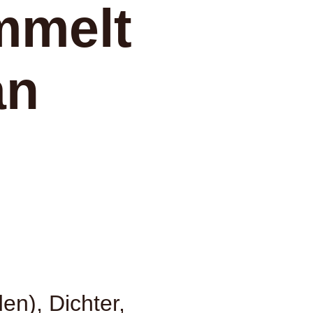
mmelt
an
en), Dichter,