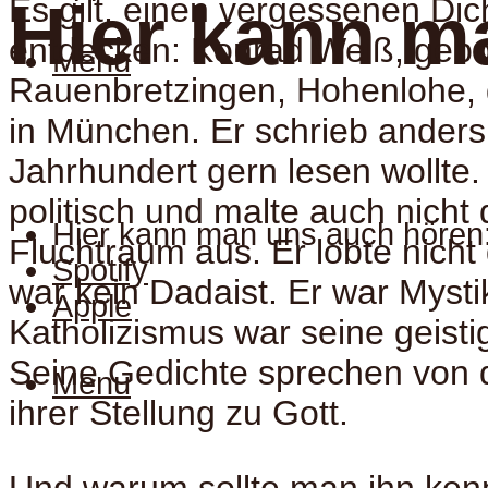
Es gilt, einen vergessenen Dic
Hier kann m
entdecken: Konrad Weiß, gebo
Menu
Rauenbretzingen, Hohenlohe,
in München. Er schrieb anders,
Jahrhundert gern lesen wollte. 
politisch und malte auch nicht 
Hier kann man uns auch hören
Fluchtraum aus. Er lobte nicht
Spotify
war kein Dadaist. Er war Mysti
Apple
Katholizismus war seine geisti
Seine Gedichte sprechen von 
Menu
ihrer Stellung zu Gott.