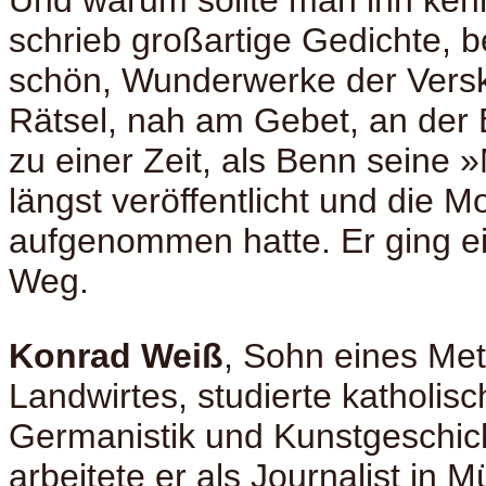
Und warum sollte man ihn ken
schrieb großartige Gedichte, b
schön, Wunderwerke der Versku
Rätsel, nah am Gebet, an der
zu einer Zeit, als Benn seine
längst veröffentlicht und die 
aufgenommen hatte. Er ging 
Weg.
Konrad Weiß
, Sohn eines Me
Landwirtes, studierte katholis
Germanistik und Kunstgeschic
arbeitete er als Journalist in