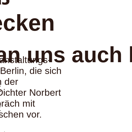
:
ecken
an uns auch 
anstaltungs-
Berlin, die sich
n der
:
Dichter Norbert
präch mit
:
schen vor.