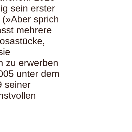
ig sein erster
(»Aber sprich
asst mehrere
rosastücke,
sie
ch zu erwerben
005 unter dem
 seiner
nstvollen
.