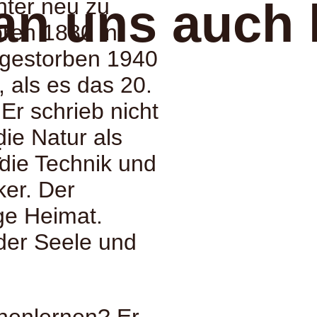
hter neu zu
an uns auch 
ren 1880 in
 gestorben 1940
 als es das 20.
Er schrieb nicht
die Natur als
:
 die Technik und
ker. Der
ge Heimat.
der Seele und