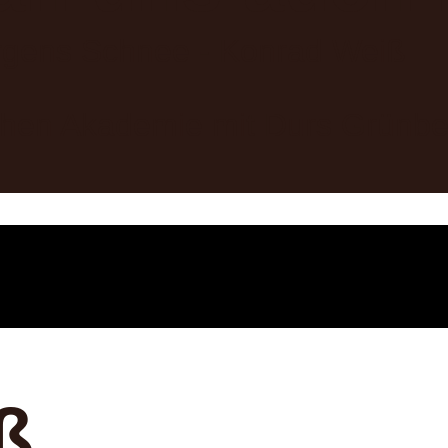
chen Akademie mit Durs Grünbe
ß