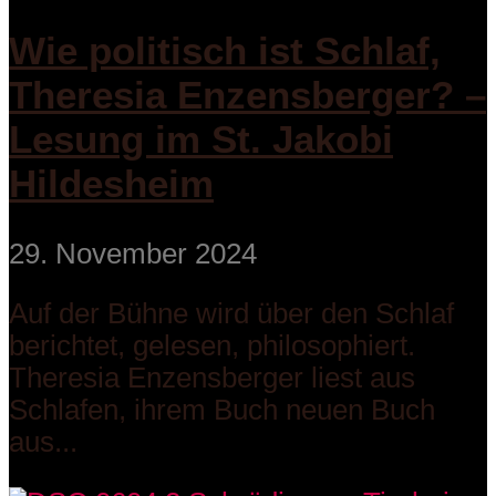
Wie politisch ist Schlaf,
Theresia Enzensberger? –
Lesung im St. Jakobi
Hildesheim
29. November 2024
Auf der Bühne wird über den Schlaf
berichtet, gelesen, philosophiert.
Theresia Enzensberger liest aus
Schlafen, ihrem Buch neuen Buch
aus...