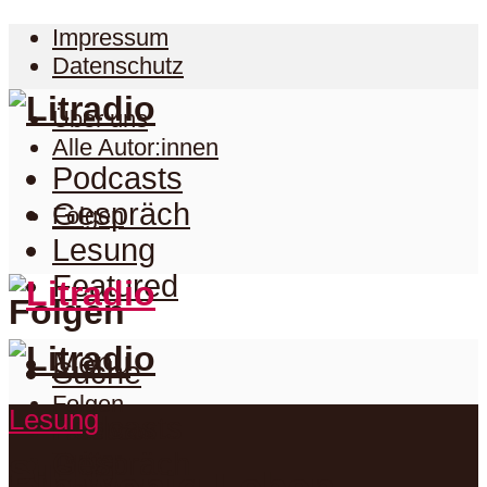
Impressum
Datenschutz
Über uns
Alle Autor:innen
Podcasts
Gespräch
Folgen
Lesung
Featured
Folgen
Menu
Suche
Folgen
Lesung
Podcasts
Facebook
Twitter
Gespräch
Suche