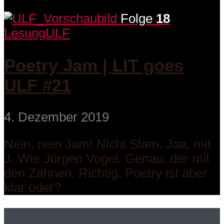
Folge
18
Lesung
ULF
Poetry Jam | LIT goes
ULF #21
4. Dezember 2019
Nein, nein Jam! Nicht Slam. Jaa, mit
J. Wie Jürgen Vogel. Genau, der mit
den Zähnen. Richtig. Poetry ist aber
klar oder?