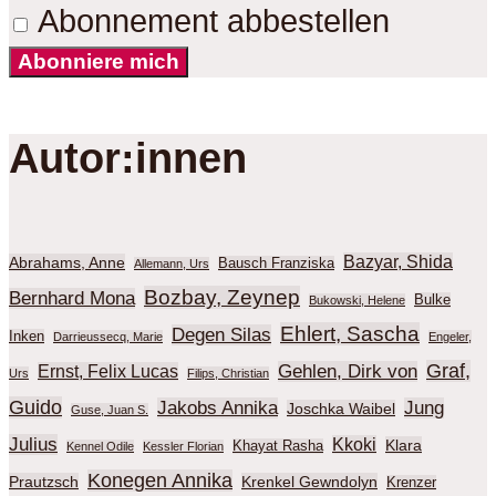
Abonnement abbestellen
Abonniere mich
Autor:innen
Bazyar, Shida
Abrahams, Anne
Bausch Franziska
Allemann, Urs
Bozbay, Zeynep
Bernhard Mona
Bulke
Bukowski, Helene
Ehlert, Sascha
Degen Silas
Inken
Darrieussecq, Marie
Engeler,
Graf,
Gehlen, Dirk von
Ernst, Felix Lucas
Urs
Filips, Christian
Guido
Jakobs Annika
Jung
Joschka Waibel
Guse, Juan S.
Julius
Kkoki
Klara
Khayat Rasha
Kennel Odile
Kessler Florian
Konegen Annika
Prautzsch
Krenkel Gewndolyn
Krenzer