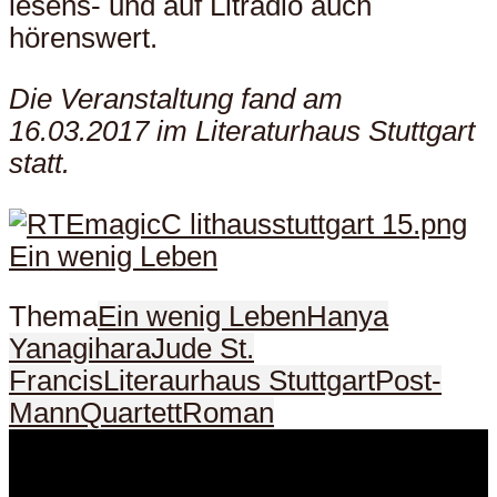
lesens- und auf Litradio auch
hörenswert.
Die Veranstaltung fand am
16.03.2017 im Literaturhaus Stuttgart
statt.
Thema
Ein wenig Leben
Hanya
Yanagihara
Jude St.
Francis
Literaurhaus Stuttgart
Post-
Mann
Quartett
Roman