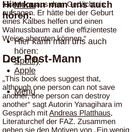
Hier kann man uns auch
Menu
lückenlos aus dem Gedächtnis
aufsagen. Er hätte bei der Geburt
hören:
eines Kalbes helfen und einen
Walnussbaum auf die effizienteste
Weise abernten können.“
Hier kann man uns auch
hören:
Der Post-Mann
Spotify
Apple
„This book does suggest that,
although one person can not save
Menu
another, one person can destroy
another“ sagt Autorin Yanagihara im
Gespräch mit
Andreas Platthaus
,
Literaturchef der FAZ. Zusammen
gehen sie den Motiven von „Ein wenig