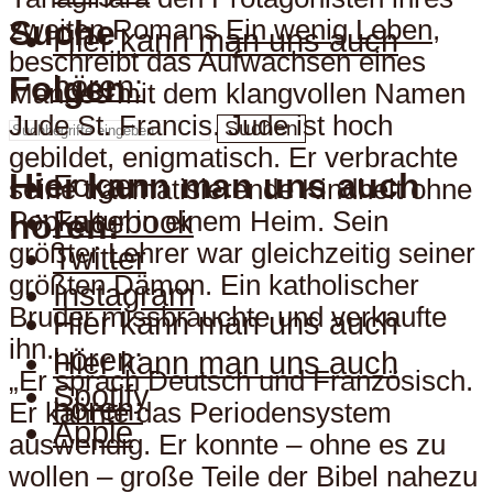
Suche
zweiten Romans
Ein wenig Leben
,
Hier kann man uns auch
beschreibt das Aufwachsen eines
hören:
Folgen
Mannes mit dem klangvollen Namen
Jude St. Francis. Jude ist hoch
Suchen
gebildet, enigmatisch. Er verbrachte
Hier kann man uns auch
Folgen
seine traumatisierende Kindheit ohne
Facebook
Popkultur in einem Heim. Sein
hören:
größter Lehrer war gleichzeitig seiner
Twitter
größten Dämon. Ein katholischer
Instagram
Bruder missbrauchte und verkaufte
Hier kann man uns auch
ihn.
hören:
Hier kann man uns auch
„Er sprach Deutsch und Französisch.
Spotify
hören:
Er kannte das Periodensystem
Apple
auswendig. Er konnte – ohne es zu
wollen – große Teile der Bibel nahezu