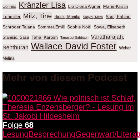
Kränzler Lisa
Lio Diona Aigner
Marie-Kristin
Corinna
Milz, Tine
Lohmiller
Saul, Fabian
Rinck, Monika
Sanyal, Mithu
Schröder Tajana
Sommer,Emili
Sophie Noël
Sowa, Elisabeth
Varatharajah,
Taha, Karosh
Stanišić, Saša
Tanasgol Sabbagh
Wallace David Foster
Senthuran
Weber
Melina
Mehr von diesem Podcast
Folge
68
Lesung
Besprechung
Gegenwart/Literat