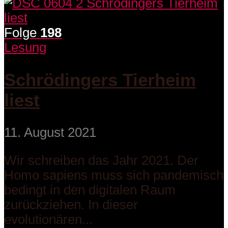
Folge
198
Lesung
Schrödingers Tierheim
liest
11. August 2021
Wir schreiben das Jahr 2021. Der
Homo sapiens muss sich pandemisch
bedingt in den digitalen Raum
zurückziehen. In dieser
evolutionären...