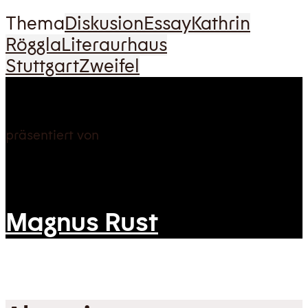
Thema
Diskusion
Essay
Kathrin
Röggla
Literaurhaus
Stuttgart
Zweifel
präsentiert von
Magnus Rust