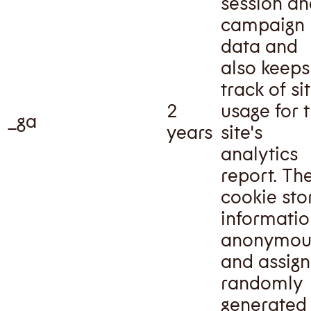
session an
campaign
data and
also keeps
track of si
2
usage for 
_ga
years
site's
analytics
report. Th
cookie sto
informatio
anonymou
and assign
randomly
generated