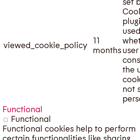
set 
Cook
plug
used
11
whet
viewed_cookie_policy
months
user
cons
the 
cook
not 
pers
Functional
Functional
Functional cookies help to perform
certain functionalities like sharing