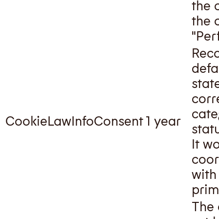
the 
the 
"Per
Reco
defa
stat
corr
cate
CookieLawInfoConsent
1 year
stat
It w
coor
with
prim
The 