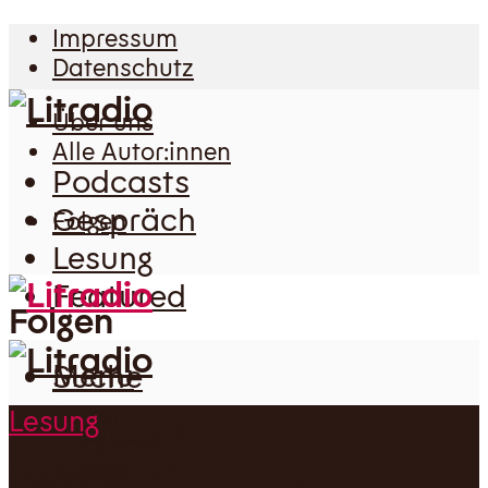
Impressum
Datenschutz
Über uns
Alle Autor:innen
Podcasts
Gespräch
Folgen
Lesung
Featured
Folgen
Menu
Suche
Folgen
Lesung
Podcasts
Facebook
Gespräch
Suche
Twitter