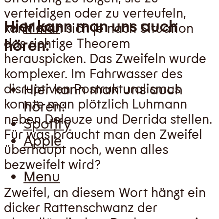
verteidigen oder zu verteufeln,
Hier kann man uns auch
Menu
kann man sich je nach Situation
hören:
das richtige Theorem
herauspicken. Das Zweifeln wurde
komplexer. Im Fahrwasser des
Hier kann man uns auch
disruptiven Postrukturalismus
konnte man plötzlich Luhmann
hören:
neben Deleuze und Derrida stellen.
Spotify
Für was braucht man den Zweifel
Apple
überhaupt noch, wenn alles
bezweifelt wird?
Menu
Zweifel, an diesem Wort hängt ein
dicker Rattenschwanz der