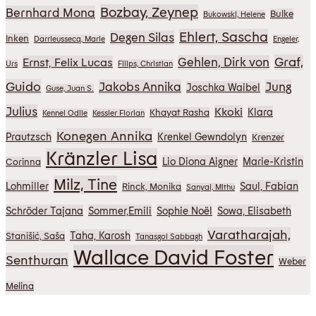
Bozbay, Zeynep
Bernhard Mona
Bulke
Bukowski, Helene
Ehlert, Sascha
Degen Silas
Inken
Darrieussecq, Marie
Engeler,
Graf,
Gehlen, Dirk von
Ernst, Felix Lucas
Urs
Filips, Christian
Guido
Jakobs Annika
Jung
Joschka Waibel
Guse, Juan S.
Julius
Kkoki
Klara
Khayat Rasha
Kennel Odile
Kessler Florian
Konegen Annika
Prautzsch
Krenkel Gewndolyn
Krenzer
Kränzler Lisa
Lio Diona Aigner
Marie-Kristin
Corinna
Milz, Tine
Lohmiller
Saul, Fabian
Rinck, Monika
Sanyal, Mithu
Schröder Tajana
Sommer,Emili
Sophie Noël
Sowa, Elisabeth
Varatharajah,
Taha, Karosh
Stanišić, Saša
Tanasgol Sabbagh
Wallace David Foster
Senthuran
Weber
Melina