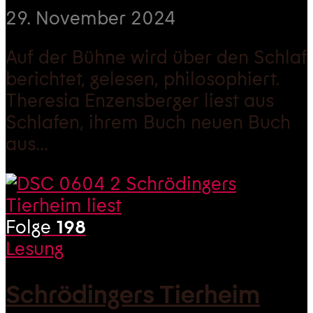
29. November 2024
Auf der Bühne wird über den Schlaf
berichtet, gelesen, philosophiert.
Theresia Enzensberger liest aus
Schlafen, ihrem Buch neuen Buch
aus...
Folge
198
Lesung
Schrödingers Tierheim