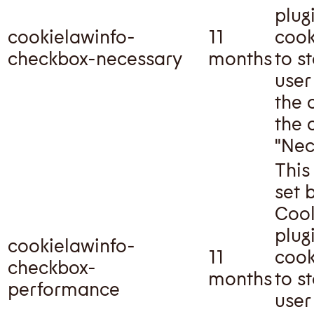
plug
cookielawinfo-
11
cook
checkbox-necessary
months
to s
user
the 
the 
"Nec
This
set 
Cook
plug
cookielawinfo-
11
cook
checkbox-
months
to s
performance
user