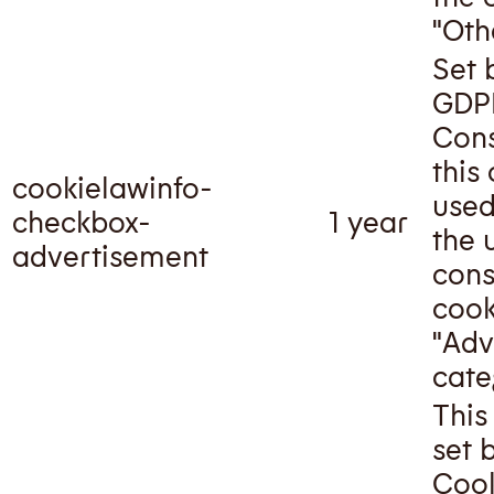
"Oth
Set 
GDP
Cons
this
cookielawinfo-
used
checkbox-
1 year
the 
advertisement
cons
cook
"Adv
cate
This
set 
Cook