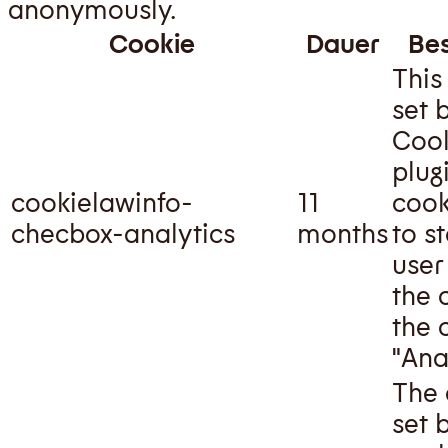
anonymously.
Cookie
Dauer
Be
This
set 
Cook
plug
cookielawinfo-
11
cook
checbox-analytics
months
to s
user
the 
the 
"Anal
The 
set 