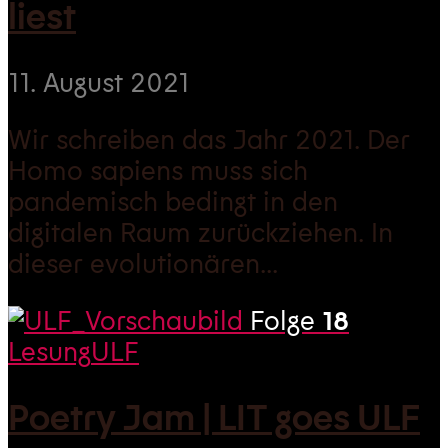
liest
11. August 2021
Wir schreiben das Jahr 2021. Der
Homo sapiens muss sich
pandemisch bedingt in den
digitalen Raum zurückziehen. In
dieser evolutionären...
Folge
18
Lesung
ULF
Poetry Jam | LIT goes ULF