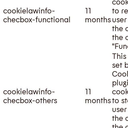
cook
cookielawinfo-
11
to r
checbox-functional
months
user
the 
the 
"Fun
This
set 
Cook
plug
cookielawinfo-
11
cook
checbox-others
months
to s
user
the 
the 