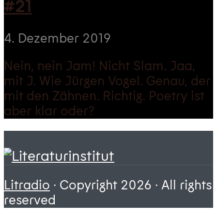
#21
4. Dezember 2019
Nein, nein Jam! Nicht Slam. Jaa,
mit J. Wie Jürgen Vogel. Genau, der
mit den Zähnen. Richtig. Poetry ist
aber klar oder?
Litradio
· Copyright 2026 · All rights
reserved