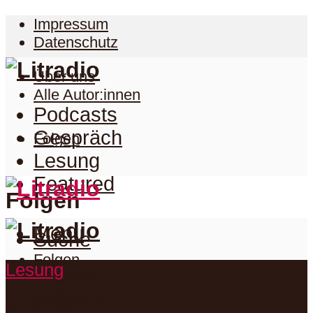
Impressum
Datenschutz
Über uns
Alle Autor:innen
Podcasts
Gespräch
Folgen
Lesung
Featured
Folgen
Menu
Suche
Folgen
Lesung
Podcasts
Facebook
Twitter
Gespräch
Suche