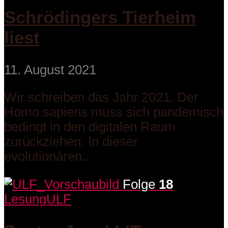
Schrödingers Tierheim
liest
11. August 2021
Wir schreiben das Jahr 2021. Der
Homo sapiens muss sich pandemisch
bedingt in den digitalen Raum
zurückziehen. In dieser
evolutionären...
Folge
18
Lesung
ULF