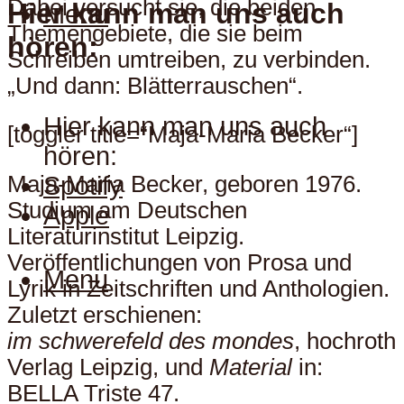
Dabei versucht sie, die beiden
Hier kann man uns auch
Menu
Themengebiete, die sie beim
hören:
Schreiben umtreiben, zu verbinden.
„Und dann: Blätterrauschen“.
Hier kann man uns auch
[toggler title=“Maja-Maria Becker“]
hören:
Maja-Maria Becker, geboren 1976.
Spotify
Studium am Deutschen
Apple
Literaturinstitut Leipzig.
Veröffentlichungen von Prosa und
Menu
Lyrik in Zeitschriften und Anthologien.
Zuletzt erschienen:
im schwerefeld des mondes
, hochroth
Verlag Leipzig, und
Material
in:
BELLA Triste 47.