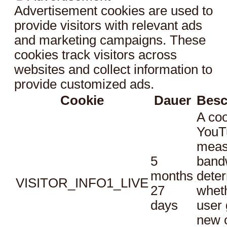
Advertisement cookies are used to
provide visitors with relevant ads
and marketing campaigns. These
cookies track visitors across
websites and collect information to
provide customized ads.
Cookie
Dauer
Besc
A coo
YouT
meas
5
bandw
months
dete
VISITOR_INFO1_LIVE
27
whet
days
user 
new o