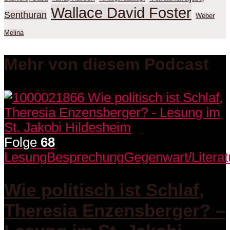
Wallace David Foster
Senthuran
Weber
Melina
Mehr von diesem Podcast
Folge
68
Lesung
Besprechung
Gegenwart/Literat
Wie politisch ist Schlaf,
Theresia Enzensberger? –