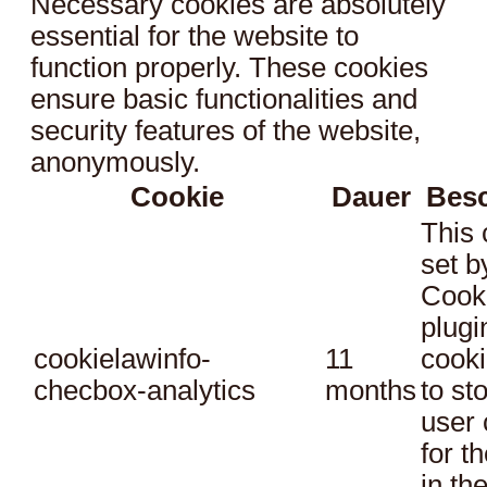
Necessary cookies are absolutely
essential for the website to
function properly. These cookies
ensure basic functionalities and
security features of the website,
anonymously.
Cookie
Dauer
Bes
This 
set 
Cook
plugi
cookielawinfo-
11
cooki
checbox-analytics
months
to st
user 
for t
in th