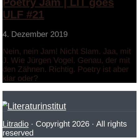
Poetry Jam | LIT goes
ULF #21
4. Dezember 2019
Nein, nein Jam! Nicht Slam. Jaa, mit
J. Wie Jürgen Vogel. Genau, der mit
den Zähnen. Richtig. Poetry ist aber
klar oder?
Litradio
· Copyright 2026 · All rights
reserved