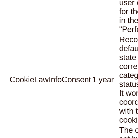
user 
for t
in th
"Per
Reco
defau
state
corr
categ
CookieLawInfoConsent
1 year
statu
It wo
coord
with 
cooki
The c