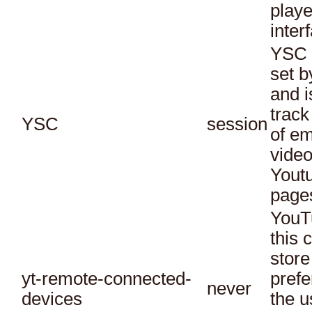
playe
inter
YSC 
set b
and i
track
YSC
session
of e
vide
Yout
page
YouT
this 
store
yt-remote-connected-
prefe
never
devices
the u