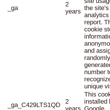
site usag
2
_ga
the site's
years
analytics
report. T
cookie st
informati
anonymo
and assi
randoml
generate
number t
recogniz
unique vi
This cook
2
installed
_ga_C429LTS1QD
years
Google