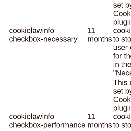
set 
Cook
plugi
cookielawinfo-
11
cooki
checkbox-necessary
months
to st
user 
for t
in th
"Nec
This 
set 
Cook
plugi
cookielawinfo-
11
cooki
checkbox-performance
months
to st