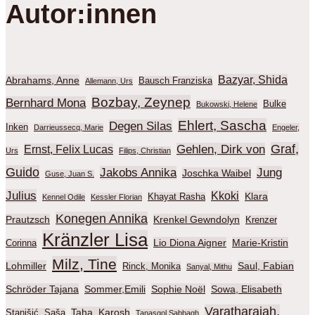
Autor:innen
Bazyar, Shida
Abrahams, Anne
Bausch Franziska
Allemann, Urs
Bozbay, Zeynep
Bernhard Mona
Bulke
Bukowski, Helene
Ehlert, Sascha
Degen Silas
Inken
Darrieussecq, Marie
Engeler,
Graf,
Gehlen, Dirk von
Ernst, Felix Lucas
Urs
Filips, Christian
Guido
Jakobs Annika
Jung
Joschka Waibel
Guse, Juan S.
Julius
Kkoki
Klara
Khayat Rasha
Kennel Odile
Kessler Florian
Konegen Annika
Prautzsch
Krenkel Gewndolyn
Krenzer
Kränzler Lisa
Lio Diona Aigner
Marie-Kristin
Corinna
Milz, Tine
Lohmiller
Saul, Fabian
Rinck, Monika
Sanyal, Mithu
Schröder Tajana
Sommer,Emili
Sophie Noël
Sowa, Elisabeth
Varatharajah,
Taha, Karosh
Stanišić, Saša
Tanasgol Sabbagh