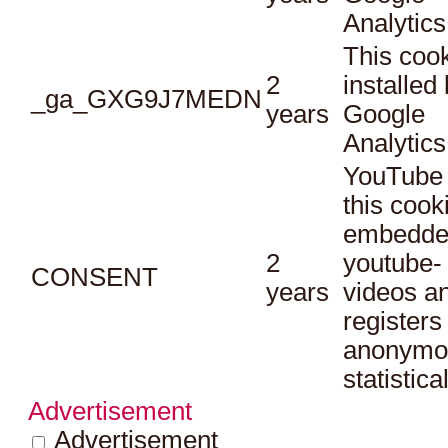
Analytics
This cook
2
installed
_ga_GXG9J7MEDN
years
Google
Analytics
YouTube 
this cook
embedde
2
youtube-
CONSENT
years
videos a
registers
anonymo
statistica
Advertisement
Advertisement