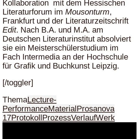
Kollaboration mit dem Hessischen
Literaturforum im
Mousonturm
,
Frankfurt und der Literaturzeitschrift
Edit
. Nach B.A. und M.A. am
Deutschen Literaturinstitut absolviert
sie ein Meisterschülerstudium im
Fach Intermedia an der Hochschule
für Grafik und Buchkunst Leipzig.
[/toggler]
Thema
Lecture-
Performance
Material
Prosanova
17
Protokoll
Prozess
Verlauf
Werk