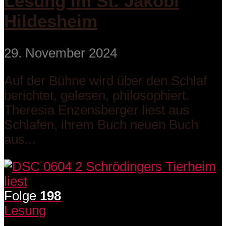
Lesung im St. Jakobi
Hildesheim
29. November 2024
Auf der Bühne wird über den Schlaf
berichtet, gelesen, philosophiert.
Theresia Enzensberger liest aus
Schlafen, ihrem Buch neuen Buch
aus...
Folge
198
Lesung