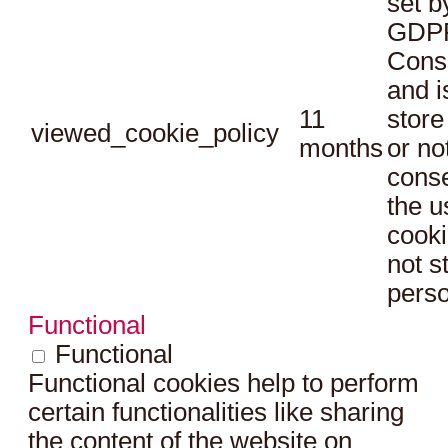
set b
GDPR
Conse
and i
11
store
viewed_cookie_policy
months
or no
conse
the u
cooki
not s
perso
Functional
Functional
Functional cookies help to perform
certain functionalities like sharing
the content of the website on