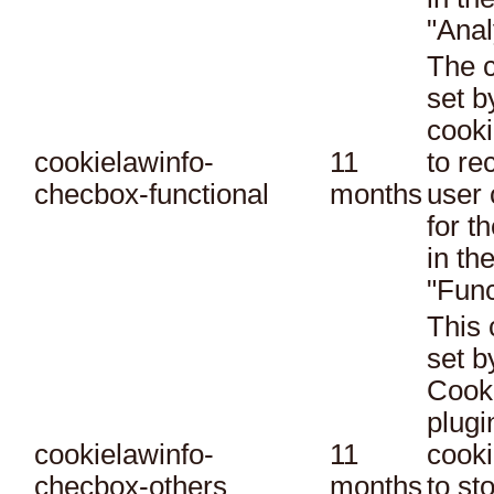
"Anal
The c
set 
cooki
cookielawinfo-
11
to re
checbox-functional
months
user 
for t
in th
"Func
This 
set 
Cook
plugi
cookielawinfo-
11
cooki
checbox-others
months
to st