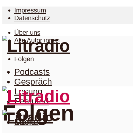
Impressum
Datenschutz
Über uns
Alle Autor:innen
Folgen
Podcasts
Gespräch
Lesung
Featured
Folgen
Suche
Menu