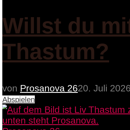
Willst du mi
Thastum?
von
Prosanova 26
20. Juli 202
Abspielen