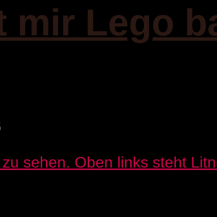
it mir Lego b
6