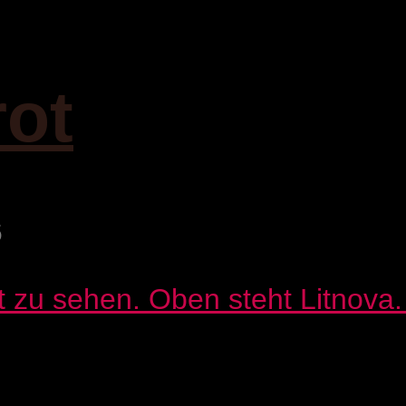
rot
6