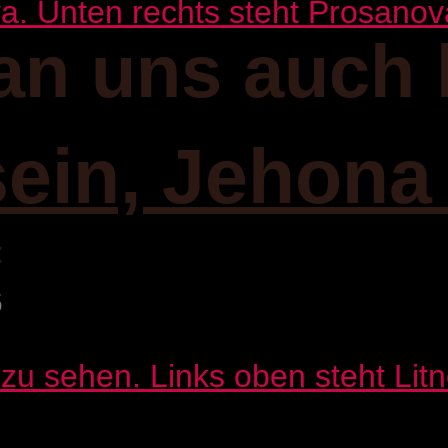
an uns auch 
sein, Jehona
:
6