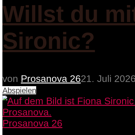
Willst du m
Sironic?
von
Prosanova 26
21. Juli 202
Abspielen
Prosanova 26