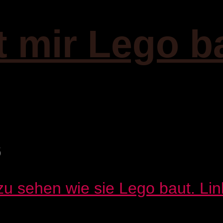
t mir Lego b
6