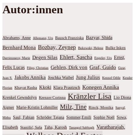
Autor:innen
Bazyar, Shida
Abrahams, Anne
Bausch Franziska
Allemann, Urs
Bozbay, Zeynep
Bernhard Mona
Bulke Inken
Bukowski, Helene
Ehlert, Sascha
Degen Silas
Ernst,
Darrieussecq, Marie
Engeler, Urs
Graf, Guido
Gehlen, Dirk von
Felix Lucas
Filips, Christian
Guse,
Jakobs Annika
Jung Julius
Joschka Waibel
Juan S.
Kennel Odile
Kessler
Konegen Annika
Kkoki
Klara Prautzsch
Khayat Rasha
Florian
Kränzler Lisa
Krenkel Gewndolyn
Lio Diona
Krenzer Corinna
Milz, Tine
Aigner
Marie-Kristin Lohmiller
Rinck, Monika
Sanyal,
Saul, Fabian
Schröder Tajana
Sommer,Emili
Sophie Noël
Sowa,
Mithu
Varatharajah,
Elisabeth
Taha, Karosh
Stanišić, Saša
Tanasgol Sabbagh