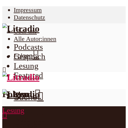
Impressum
Datenschutz
Über uns
Alle Autor:innen
Podcasts
Gespräch
Folgen
Lesung
Featured
Folgen
Menu
Suche
Lesung
Podcasts
Folgen
Gespräch
Facebook