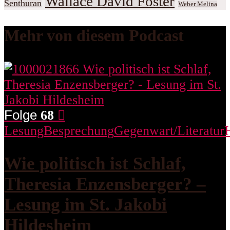
Wallace David Foster
Senthuran
Weber Melina
Mehr von diesem Podcast
Folge
68
Lesung
Besprechung
Gegenwart/Literatur
Wie politisch ist Schlaf,
Theresia Enzensberger? –
Lesung im St. Jakobi
Hildesheim