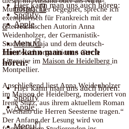
dieser im Ausland oder als Nicht-
Hier kann man uns auch hören:
hören:
Muttersprachler begegnet, spreche ich
Spotify
exemplarisch für Frankreich mit der
Apple
österreichischen Autorin Anna
Weidenholzer, der Germanistik-
Menu
Studentin Maja und dem deutsch-
Hier kann man uns auch
französisch organisierten
Cercle
Litteraire
im
Maison de Heidelberg
in
hören:
Montpellier.
Anschließend liest Anna Weidenholzer
Hier kann man uns auch hören:
im Maison de Heidelberg, moderiert von
Spotify
Irene Stütz, aus ihrem aktuellem Roman
Apple
„Weshalb die Herren Seesterne tragen.“
Der Anfang der Lesung wird von
Menu
französischen Studierenden ins