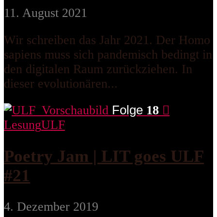
11. August 2021
Wir schreiben das Jahr 2021. Der Homo
sapiens muss sich pandemisch bedingt in
den digitalen Raum zurückziehen. In
dieser evolutionären...
Folge
18
Lesung
ULF
Poetry Jam | LIT goes ULF
#21
4. Dezember 2019