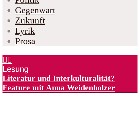
Gegenwart
Zukunft
Lyrik
Prosa
Lesung
Literatur und Interkulturalität?
Feature mit Anna Weidenholzer