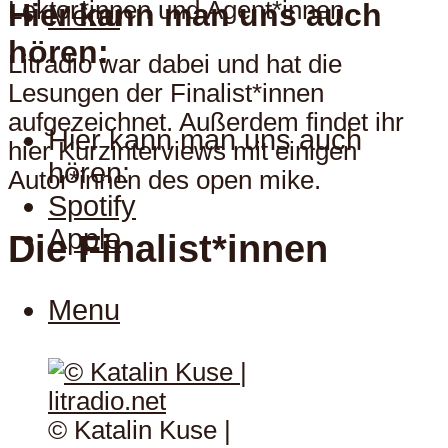
Lektor*innen und Agent*innen.
Hier kann man uns auch
Menu
hören:
Litradio war dabei und hat die
Lesungen der Finalist*innen
aufgezeichnet. Außerdem findet ihr
Hier kann man uns auch
hier Kurzinterviews mit einigen
hören:
Autor*innen des open mike.
Spotify
Apple
Die Finalist*innen
Menu
© Katalin Kuse |