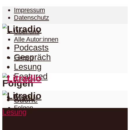
Impressum
Datenschutz
Über uns
Alle Autor:innen
Podcasts
Gespräch
Folgen
Lesung
Featured
Folgen
Menu
Suche
Folgen
Lesung
Podcasts
Facebook
Twitter
Gespräch
Suche