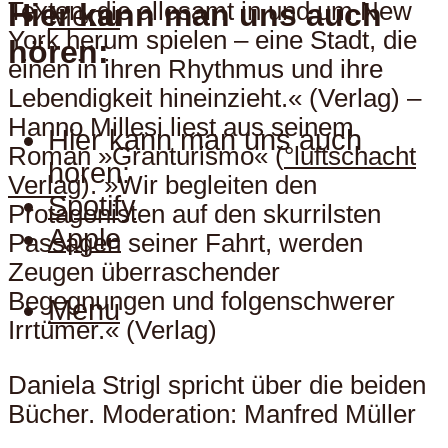
Hier kann man uns auch
Texten, die allesamt in und um New
Menu
York herum spielen – eine Stadt, die
hören:
einen in ihren Rhythmus und ihre
Lebendigkeit hineinzieht.« (Verlag) –
Hanno Millesi liest aus seinem
Hier kann man uns auch
Roman »Granturismo« (
°luftschacht
hören:
Verlag
). »Wir begleiten den
Spotify
Protagonisten auf den skurrilsten
Apple
Passagen seiner Fahrt, werden
Zeugen überraschender
Begegnungen und folgenschwerer
Menu
Irrtümer.« (Verlag)
Daniela Strigl spricht über die beiden
Bücher. Moderation: Manfred Müller