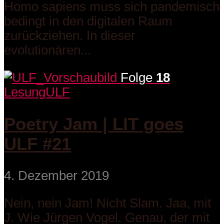
Homo sapiens muss sich pandemisch
bedingt in den digitalen Raum
zurückziehen. In dieser
evolutionären...
Folge
18
Lesung
ULF
Poetry Jam | LIT goes
ULF #21
4. Dezember 2019
Nein, nein Jam! Nicht Slam. Jaa, mit
J. Wie Jürgen Vogel. Genau, der mit