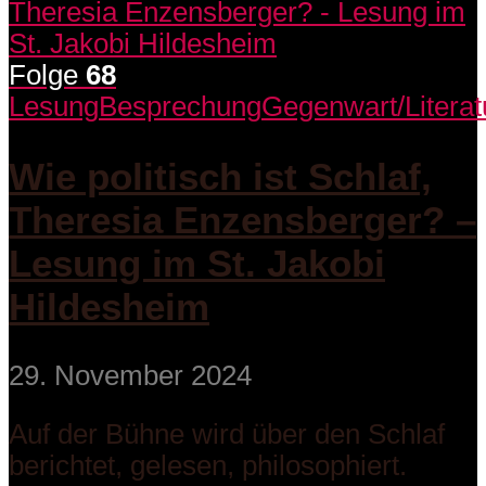
Folge
68
Lesung
Besprechung
Gegenwart/Literat
Wie politisch ist Schlaf,
Theresia Enzensberger? –
Lesung im St. Jakobi
Hildesheim
29. November 2024
Auf der Bühne wird über den Schlaf
berichtet, gelesen, philosophiert.