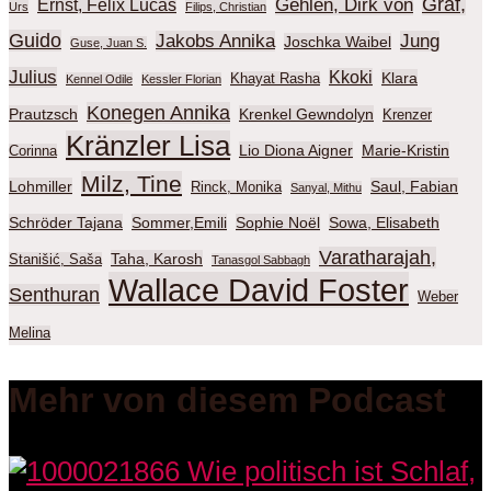
Graf,
Gehlen, Dirk von
Ernst, Felix Lucas
Urs
Filips, Christian
Guido
Jakobs Annika
Jung
Joschka Waibel
Guse, Juan S.
Julius
Kkoki
Klara
Khayat Rasha
Kennel Odile
Kessler Florian
Konegen Annika
Prautzsch
Krenkel Gewndolyn
Krenzer
Kränzler Lisa
Lio Diona Aigner
Marie-Kristin
Corinna
Milz, Tine
Lohmiller
Saul, Fabian
Rinck, Monika
Sanyal, Mithu
Schröder Tajana
Sommer,Emili
Sophie Noël
Sowa, Elisabeth
Varatharajah,
Taha, Karosh
Stanišić, Saša
Tanasgol Sabbagh
Wallace David Foster
Senthuran
Weber
Melina
Mehr von diesem Podcast