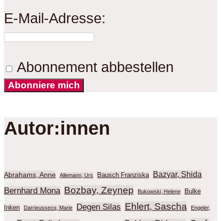
E-Mail-Adresse:
Abonnement abbestellen
Abonniere mich
Autor:innen
Bazyar, Shida
Abrahams, Anne
Bausch Franziska
Allemann, Urs
Bozbay, Zeynep
Bernhard Mona
Bulke
Bukowski, Helene
Ehlert, Sascha
Degen Silas
Inken
Darrieussecq, Marie
Engeler,