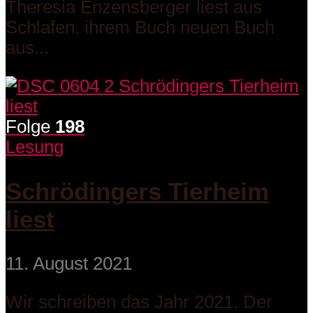
Theresia Enzensberger liest aus
Schlafen, ihrem Buch neuen Buch
aus...
Folge
198
Lesung
Schrödingers Tierheim
liest
11. August 2021
Wir schreiben das Jahr 2021. Der