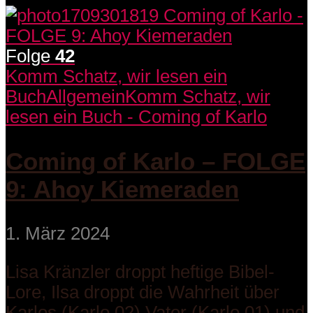
Folge
42
Komm Schatz, wir lesen ein
Buch
Allgemein
Komm Schatz, wir
lesen ein Buch - Coming of Karlo
Coming of Karlo – FOLGE
9: Ahoy Kiemeraden
1. März 2024
Lisa Kränzler droppt heftige Bibel-
Lore, Ilsa droppt die Wahrheit über
Karlos (Karlo 02) Vater (Karlo 01) und