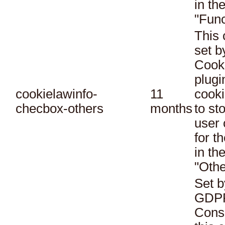
in th
"Func
This 
set 
Cook
plugi
cookielawinfo-
11
cooki
checbox-others
months
to st
user 
for t
in th
"Othe
Set b
GDPR
Conse