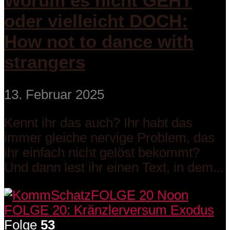
Worum es nicht GEHT
oder vielleicht DOCH:
How not to dance with
strangers
13. Februar 2025
Kennt ihr das auch? Ihr habt das
immer gleiche nervige Problem, das
ihr einfach nicht gelöst bekommt?
Und dann lest ihr einen Text, in dem...
Folge
53