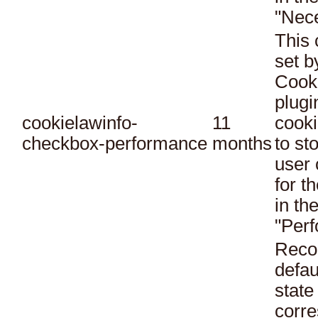
"Nec
This 
set 
Cook
plugi
cookielawinfo-
11
cooki
checkbox-performance
months
to st
user 
for t
in th
"Per
Reco
defau
state
corr