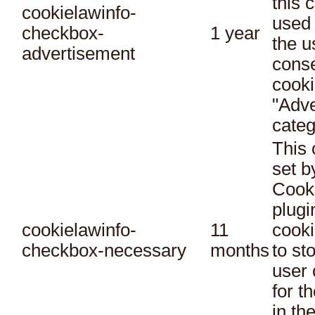
this 
cookielawinfo-
used 
checkbox-
1 year
the u
advertisement
conse
cooki
"Adve
categ
This 
set 
Cook
plugi
cookielawinfo-
11
cooki
checkbox-necessary
months
to st
user 
for t
in th