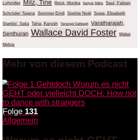
Milz, Tine
Lohmiller
Saul, Fabian
Rinck, Monika
Sanyal, Mithu
Schröder Tajana
Sommer,Emili
Sophie Noël
Sowa, Elisabeth
Varatharajah,
Taha, Karosh
Stanišić, Saša
Tanasgol Sabbagh
Wallace David Foster
Senthuran
Weber
Melina
Mehr von diesem Podcast
Folge
131
Allgemein