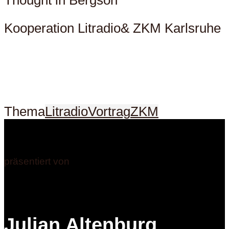
Kooperation Litradio& ZKM Karlsruhe
Thema
Litradio
Vortrag
ZKM
präsentiert von
Julian Altenburg