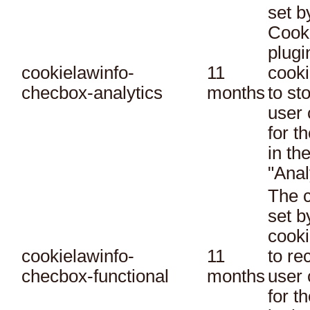
set 
Cook
plugi
cookielawinfo-
11
cooki
checbox-analytics
months
to st
user 
for t
in th
"Anal
The c
set 
cooki
cookielawinfo-
11
to re
checbox-functional
months
user 
for t