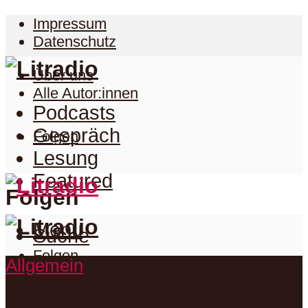
Impressum
Datenschutz
Über uns
Alle Autor:innen
Podcasts
Gespräch
Folgen
Lesung
Featured
Folgen
Menu
Suche
Folgen
Allgemein
Podcasts
Facebook
Twitter
Gespräch
Suche