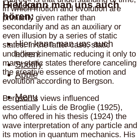
Hier kann man uns auch
Menu
in which motion and evolution are
hören:
primarily given rather than
secondarily and as an auxiliary or
even illusion by a series of static
Hier kann man uns auch
states. In the latter case, static
hören:
underlies kinematic reducing it only to
many static states therefore canceling
Spotify
the creative essence of motion and
Apple
evolution according to Bergson.
Menu
Bergson’s views influenced
essentially Luis de Broglie (1925),
who offered in his thesis (1924) the
wave interpretation of any particle and
its motion in quantum mechanics. His