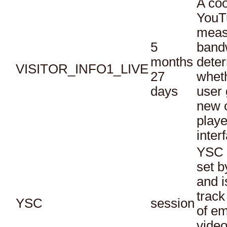
A coo
YouT
meas
5
bandw
months
dete
VISITOR_INFO1_LIVE
27
whet
days
user 
new o
playe
inter
YSC 
set b
and i
track
YSC
session
of e
vide