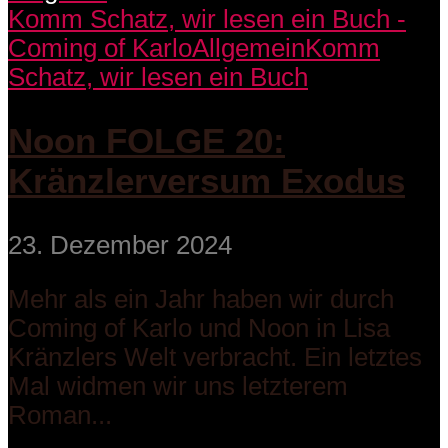
Komm Schatz, wir lesen ein Buch -
Coming of Karlo
Allgemein
Komm
Schatz, wir lesen ein Buch
Noon FOLGE 20:
Kränzlerversum Exodus
23. Dezember 2024
Mehr als ein Jahr haben wir durch
Coming of Karlo und Noon in Lisa
Kränzlers Welt verbracht. Ein letztes
Mal widmen wir uns letzterem
Roman...