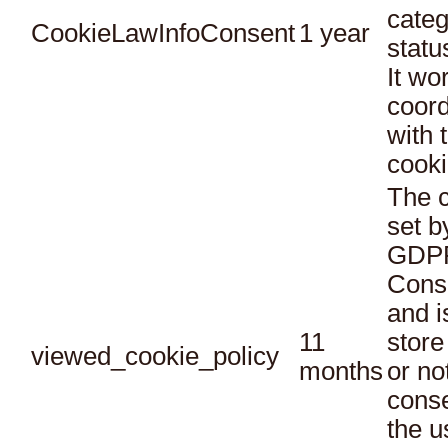
categ
CookieLawInfoConsent
1 year
statu
It wo
coord
with 
cooki
The c
set b
GDPR
Conse
and i
11
store
viewed_cookie_policy
months
or no
conse
the u