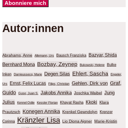
Abonniere mich
Autor:innen
Bazyar, Shida
Abrahams, Anne
Bausch Franziska
Allemann, Urs
Bozbay, Zeynep
Bernhard Mona
Bulke
Bukowski, Helene
Ehlert, Sascha
Degen Silas
Inken
Darrieussecq, Marie
Engeler,
Graf,
Gehlen, Dirk von
Ernst, Felix Lucas
Urs
Filips, Christian
Guido
Jakobs Annika
Jung
Joschka Waibel
Guse, Juan S.
Julius
Kkoki
Klara
Khayat Rasha
Kennel Odile
Kessler Florian
Konegen Annika
Prautzsch
Krenkel Gewndolyn
Krenzer
Kränzler Lisa
Lio Diona Aigner
Marie-Kristin
Corinna