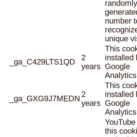
randoml
generate
number t
recogniz
unique vi
This cook
2
installed
_ga_C429LTS1QD
years
Google
Analytics
This cook
2
installed
_ga_GXG9J7MEDN
years
Google
Analytics
YouTube 
this cook