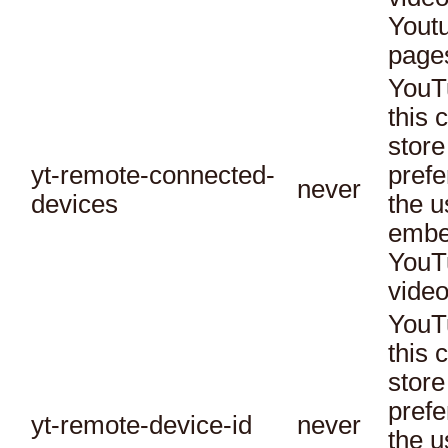
Yout
page
YouT
this 
store
yt-remote-connected-
prefe
never
devices
the u
embe
YouT
video
YouT
this 
store
prefe
yt-remote-device-id
never
the u