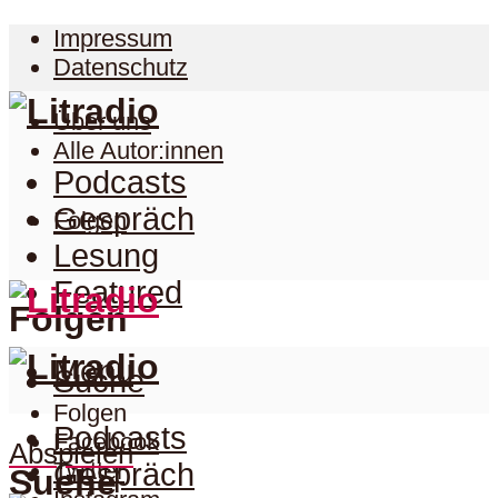
Impressum
Datenschutz
Über uns
Alle Autor:innen
Podcasts
Gespräch
Folgen
Lesung
Featured
Folgen
Menu
Suche
Folgen
Podcasts
Facebook
Abspielen
Twitter
Gespräch
Suche