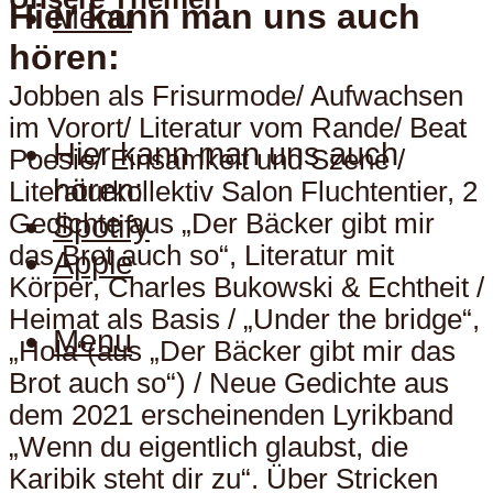
Hier kann man uns auch
Menu
hören:
Jobben als Frisurmode/ Aufwachsen
im Vorort/ Literatur vom Rande/ Beat
Hier kann man uns auch
Poesie/ Einsamkeit und Szene /
hören:
Literaturkollektiv Salon Fluchtentier, 2
Gedichte aus „Der Bäcker gibt mir
Spotify
das Brot auch so“, Literatur mit
Apple
Körper, Charles Bukowski & Echtheit /
Heimat als Basis / „Under the bridge“,
Menu
„Hola“(aus „Der Bäcker gibt mir das
Brot auch so“) / Neue Gedichte aus
dem 2021 erscheinenden Lyrikband
„Wenn du eigentlich glaubst, die
Karibik steht dir zu“. Über Stricken