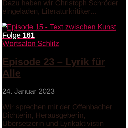
Dazu haben wir Christoph Schröder
eingeladen, Literaturkritiker...
Folge
161
Wortsalon Schlitz
Episode 23 – Lyrik für
Alle
24. Januar 2023
Wir sprechen mit der Offenbacher
Dichterin, Herausgeberin,
Übersetzerin und Lyrikaktivistin