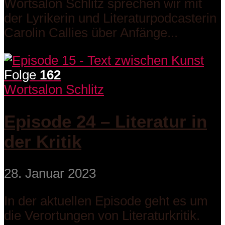
Wortsalon Schlitz sprechen wir mit
der Lyrikerin und Literaturpodcasterin
Carolin Callies über Anfänge...
Folge
162
Wortsalon Schlitz
Episode 24 – Literatur in
der Kritik
28. Januar 2023
In der aktuellen Episode geht es um
die Verortungen von Literaturkritik.