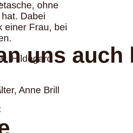
:
etasche, ohne
 hat. Dabei
 einer Frau, bei
en.
an uns auch 
r, Hildegard
:
ter, Anne Brill
:
e