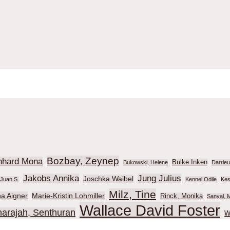
Bozbay, Zeynep
nhard Mona
Bulke Inken
Bukowski, Helene
Darrie
Jakobs Annika
Jung Julius
Joschka Waibel
Juan S.
Kennel Odile
Kes
Milz, Tine
na Aigner
Marie-Kristin Lohmiller
Rinck, Monika
Sanyal, M
Wallace David Foster
harajah, Senthuran
W