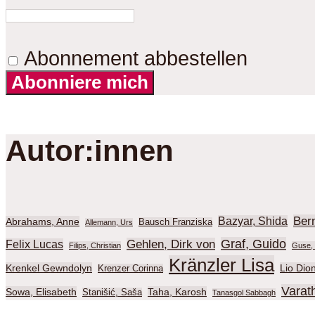
Abonnement abbestellen
Abonniere mich
Autor:innen
Ber
Bazyar, Shida
Abrahams, Anne
Bausch Franziska
Allemann, Urs
Graf, Guido
Gehlen, Dirk von
Felix Lucas
Filips, Christian
Guse, 
Kränzler Lisa
Krenkel Gewndolyn
Lio Dio
Krenzer Corinna
Varat
Sowa, Elisabeth
Taha, Karosh
Stanišić, Saša
Tanasgol Sabbagh