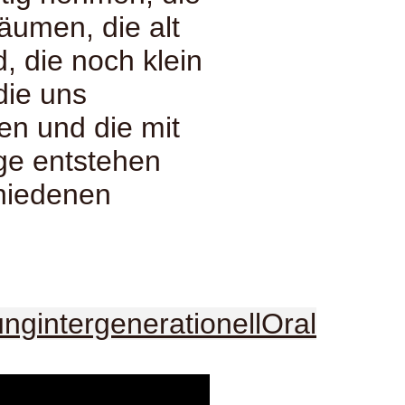
räumen, die alt
, die noch klein
die uns
en und die mit
lge entstehen
chiedenen
ung
intergenerationell
Oral