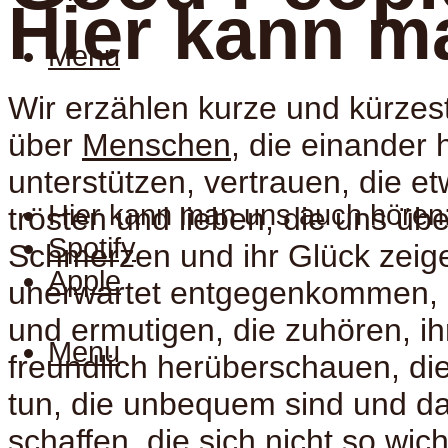
Hier kann m
Menu
Wir erzählen kurze und kürzes
über
Menschen
, die einander 
unterstützen, vertrauen, die e
Hier kann man uns auch hören
trösten und lieben, die uns üb
Spotify
Schmerzen und ihr Glück zeige
Apple
unerwartet entgegenkommen, d
und ermutigen, die zuhören, ih
Menu
freundlich herüberschauen, die 
tun, die unbequem sind und d
schaffen, die sich nicht so wic