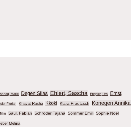
Ehlert, Sascha
Degen Silas
Ernst,
ussecq, Marie
Engeler, Urs
Konegen Annika
Kkoki
Klara Prautzsch
Khayat Rasha
sler Florian
Saul, Fabian
Schröder Tajana
Sommer,Emili
Sophie Noël
ithu
eber Melina