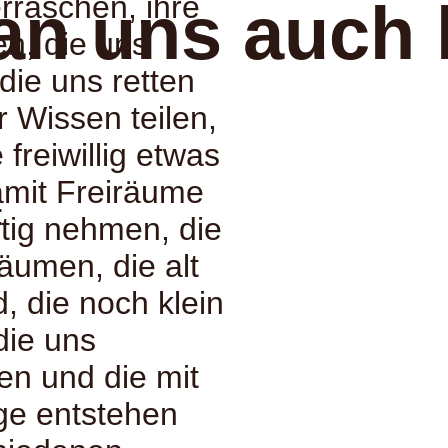
erraschen, ihre
an uns auch 
n, die uns
ie uns retten
r Wissen teilen,
freiwillig etwas
amit Freiräume
:
htig nehmen, die
räumen, die alt
, die noch klein
die uns
en und die mit
lge entstehen