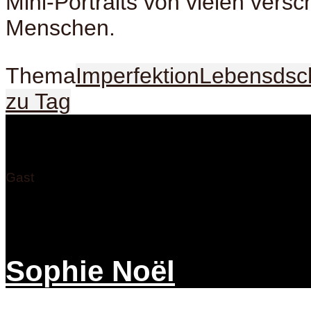
Mini-Portraits von vielen vers
Menschen.
Thema
Imperfektion
Lebensdsc
zu Tag
Gast
Sophie Noël