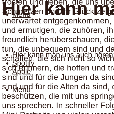
trösten und lieben, die uns üb
Hier kann m
Schmerzen und ihr Glück zeige
Menu
unerwartet entgegenkommen, d
und ermutigen, die zuhören, ih
freundlich herüberschauen, die 
tun, die unbequem sind und d
Hier kann man uns auch hören
schaffen, die sich nicht so wic
Spotify
sich erinnern, die hoffen und t
Apple
sind und für die Jungen da sind
sind und für die Alten da sind, 
Menu
beschützen, die mit uns spring
uns sprechen. In schneller Fo