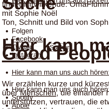
Suche
Hier kann man uns auch hören
findet.Mitwirkende: OmaFlum
mit Sophie Noël
Ton, Schnitt und Bild von Soph
Folgen
Facebook
Hier kann m
Good Peopl
Twitter
Suchen
Instagram
Hier kann man uns auch hören
Wir erzählen kurze und kürzes
Hier kann man uns auch hören
über
Menschen
, die einander 
Spotify
unterstützen, vertrauen, die e
Apple