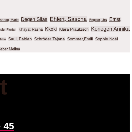
Ehlert, Sascha
Degen Silas
Ernst,
ussecq, Marie
Engeler, Urs
Konegen Annika
Kkoki
Klara Prautzsch
Khayat Rasha
sler Florian
Saul, Fabian
Schröder Tajana
Sommer,Emili
Sophie Noël
ithu
eber Melina
t
e
45