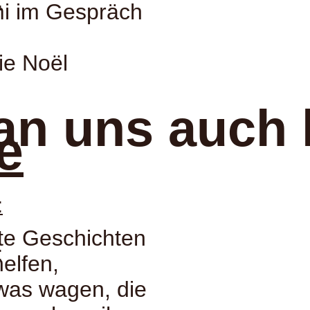
:
mi im Gespräch
ie Noël
an uns auch 
e
:
te Geschichten
:
helfen,
twas wagen, die