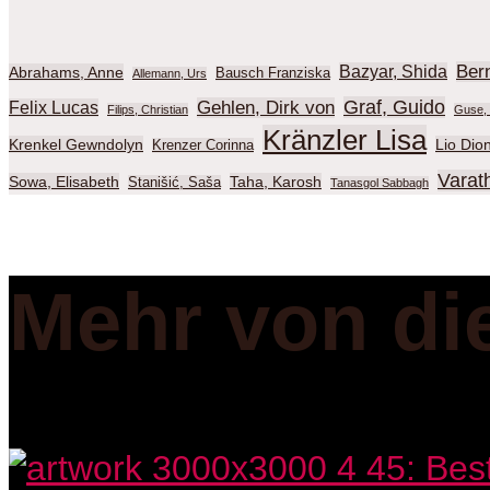
Ber
Bazyar, Shida
Abrahams, Anne
Bausch Franziska
Allemann, Urs
Graf, Guido
Gehlen, Dirk von
Felix Lucas
Filips, Christian
Guse, 
Kränzler Lisa
Krenkel Gewndolyn
Lio Dio
Krenzer Corinna
Varat
Sowa, Elisabeth
Taha, Karosh
Stanišić, Saša
Tanasgol Sabbagh
Mehr von di