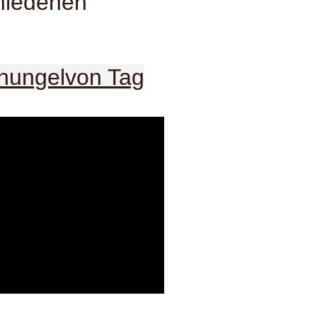
chiedenen
hungel
von Tag