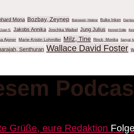
Bozbay, Zeynep
nhard Mona
Bulke Inken
Bukowski, Helene
Darrie
Jakobs Annika
Jung Julius
Joschka Waibel
Juan S.
Kennel Odile
Kes
Milz, Tine
na Aigner
Marie-Kristin Lohmiller
Rinck, Monika
Sanyal, M
Wallace David Foster
harajah, Senthuran
W
esem Podcas
Folg