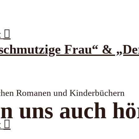
:
mutzige Frau“ & „Der 
ischen Romanen und Kinderbüchern
n uns auch hö
: