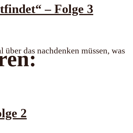
indet“ – Folge 3
al über das nachdenken müssen, was
ren:
lge 2