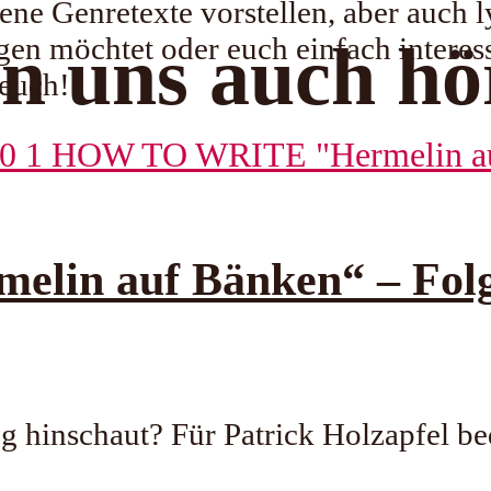
dene Genretexte vorstellen, aber auch
en möchtet oder euch einfach interessi
n uns auch hö
 euch!
in auf Bänken“ – Folg
 hinschaut? Für Patrick Holzapfel be