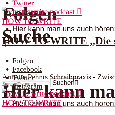
Twitter
Folgen
Instagram
HOW TO WRITE
Hier kann man uns auch hören
Suche
HOW TO WRITE „Die sch
27. Juli 2025
Folgen
Facebook
Annette Pehnts Schreibpraxis - Zw
Twitter
Suchen
Hier kann ma
Instagram
HOW TO WRITE
Hier kann man uns auch hören