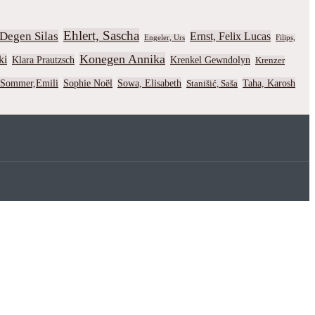
Ehlert, Sascha
Degen Silas
Ernst, Felix Lucas
Engeler, Urs
Filips,
Konegen Annika
ki
Klara Prautzsch
Krenkel Gewndolyn
Krenzer
Sommer,Emili
Sophie Noël
Sowa, Elisabeth
Taha, Karosh
Stanišić, Saša