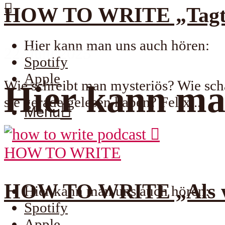
HOW TO WRITE „Tagträum
Hier kann man uns auch hören:
22. Juni 2025
Spotify
Apple
Wie schreibt man mysteriös? Wie sch
Hier kann ma
sie gerade gelesen haben? Felix...
Menu
HOW TO WRITE
HOW TO WRITE „Als wi
Hier kann man uns auch hören:
Spotify
Apple