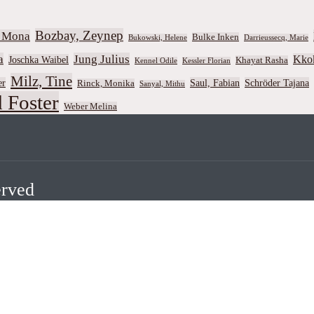
Bozbay, Zeynep
d Mona
Bulke Inken
Bukowski, Helene
Darrieussecq, Marie
a
Jung Julius
Kko
Joschka Waibel
Khayat Rasha
Kennel Odile
Kessler Florian
Milz, Tine
er
Saul, Fabian
Schröder Tajana
Rinck, Monika
Sanyal, Mithu
 Foster
Weber Melina
erved