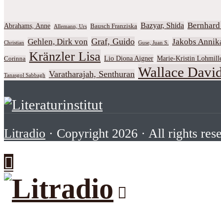
Bernhar
Bazyar, Shida
Abrahams, Anne
Bausch Franziska
Allemann, Urs
Graf, Guido
Gehlen, Dirk von
Jakobs Annik
Christian
Guse, Juan S.
Kränzler Lisa
Lio Diona Aigner
Marie-Kristin Lohmill
Corinna
Wallace David
Varatharajah, Senthuran
Tanasgol Sabbagh
Litradio
· Copyright 2026 · All rights res