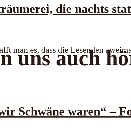
erei, die nachts stattf
afft man es, dass die Lesenden zweim
n uns auch hö
r Schwäne waren“ – Fo