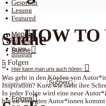
Gespräch
Lesung
Featured
HOW TO
Suche
Menu
Folgen
Podcast
Facebook
Twitter
Suche
Instagram
5 Folgen
Hier kann man uns auch hören:
Was geht in den Köpfen von Autor*in
Suchen
Inspiration? Kurz wie sieht ihre Sc
In jeder Folge wird eine neue Autor*i
Folgen
hin zu verlegten Autor*innen kommt 