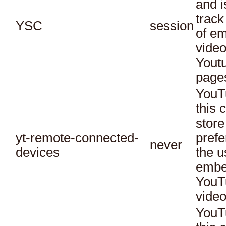
and i
track
YSC
session
of e
vide
Yout
page
YouT
this 
store
yt-remote-connected-
prefe
never
devices
the u
embe
YouT
video
YouT