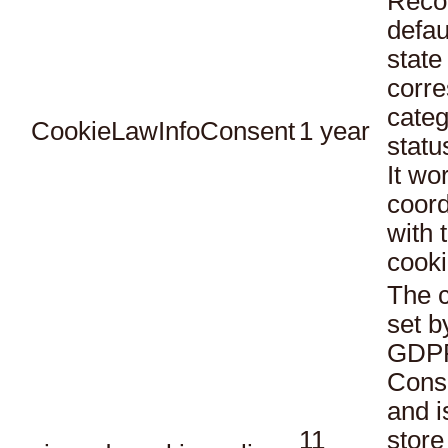
Reco
defau
state
corr
categ
CookieLawInfoConsent
1 year
statu
It wo
coord
with 
cooki
The c
set b
GDPR
Conse
and i
11
store