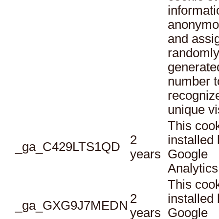
informati
anonymo
and assi
randoml
generate
number t
recogniz
unique vi
This cook
2
installed
_ga_C429LTS1QD
years
Google
Analytics
This cook
2
installed
_ga_GXG9J7MEDN
years
Google