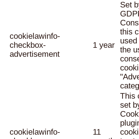
Set b
GDPR
Conse
this 
cookielawinfo-
used 
checkbox-
1 year
the u
advertisement
conse
cooki
"Adve
categ
This 
set 
Cook
plugi
cookielawinfo-
11
cooki