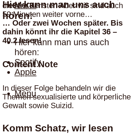
Hier kann man uns auch
Menu
diesem Fenster. Aber wir sind auch
59 Minuten weiter vorne…
hören:
… Oder zwei Wochen später. Bis
dahin könnt ihr die Kapitel 36 –
40.2 lesen!
Hier kann man uns auch
hören:
Spotify
Content Note
Apple
In dieser Folge behandeln wir die
Menu
Themen sexualisierte und körperliche
Gewalt sowie Suizid.
Komm Schatz, wir lesen