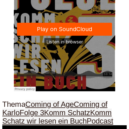
Thema
Coming of Age
Coming of
Karlo
Folge 3
Komm Schatz
Komm
Schatz wir lesen ein Buch
Podcast