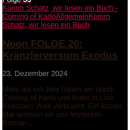
Komm Schatz, wir lesen ein Buch -
Coming of Karlo
Allgemein
Komm
Schatz, wir lesen ein Buch
Noon FOLGE 20:
Kränzlerversum Exodus
23. Dezember 2024
Mehr als ein Jahr haben wir durch
Coming of Karlo und Noon in Lisa
Kränzlers Welt verbracht. Ein letztes
Mal widmen wir uns letzterem
Roman...