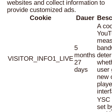
websites and collect information to
provide customized ads.
Cookie
Dauer
Besc
A coo
YouT
meas
5
bandw
months
dete
VISITOR_INFO1_LIVE
27
whet
days
user 
new o
playe
inter
YSC 
set b