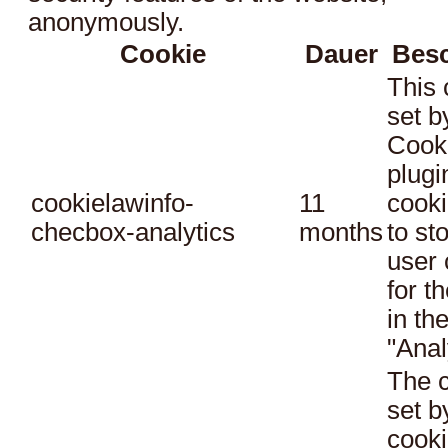
anonymously.
Cookie
Dauer
Bes
This 
set 
Cook
plugi
cookielawinfo-
11
cooki
checbox-analytics
months
to st
user 
for t
in th
"Anal
The c
set 
cooki