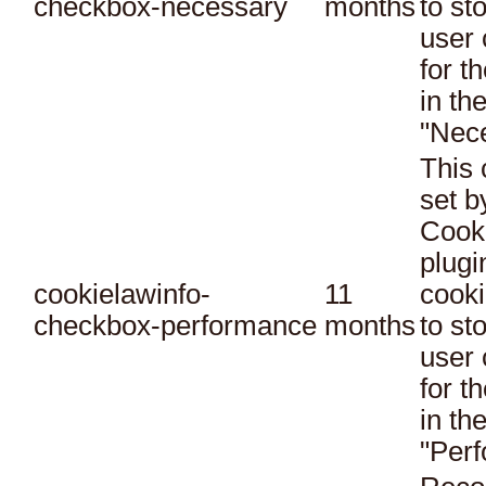
checkbox-necessary
months
to st
user 
for t
in th
"Nec
This 
set 
Cook
plugi
cookielawinfo-
11
cooki
checkbox-performance
months
to st
user 
for t
in th
"Per