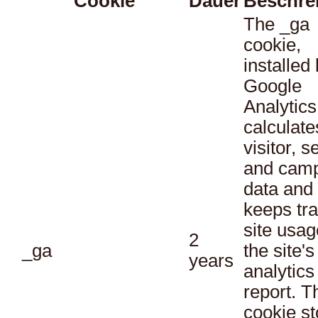
Cookie
Dauer
Beschre
The _ga
cookie,
installed
Google
Analytics
calculate
visitor, s
and cam
data and
keeps tra
site usag
2
_ga
the site's
years
analytics
report. T
cookie st