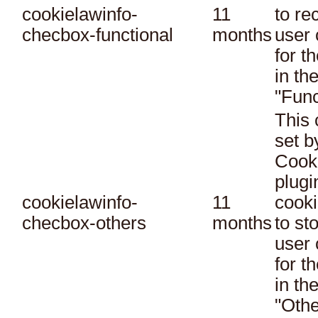
cookielawinfo-
11
to re
checbox-functional
months
user 
for t
in th
"Func
This 
set 
Cook
plugi
cookielawinfo-
11
cooki
checbox-others
months
to st
user 
for t
in th
"Othe