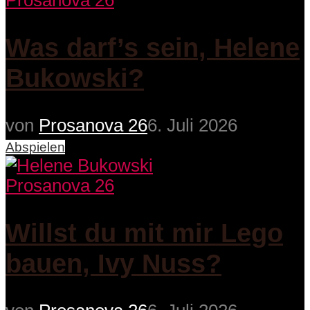
Prosanova 26
Was darf’s sein, Helene
Bukowski?
von
Prosanova 26
6. Juli 2026
Abspielen
Prosanova 26
Willst du mit mir Lego
bauen, Ivy Nuss?