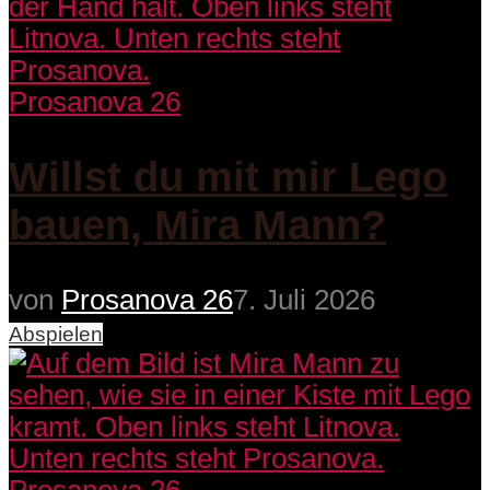
Prosanova 26
Willst du mit mir Lego
bauen, Mira Mann?
von
Prosanova 26
7. Juli 2026
Abspielen