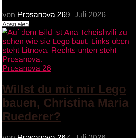
von
Prosanova 26
9. Juli 2026
Abspielen
Prosanova 26
Willst du mit mir Lego
bauen, Christina Maria
Ruederer?
von
Prosanova 26
7. Juli 2026