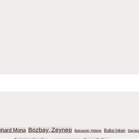
Bozbay, Zeynep
nhard Mona
Bulke Inken
Bukowski, Helene
Darrie