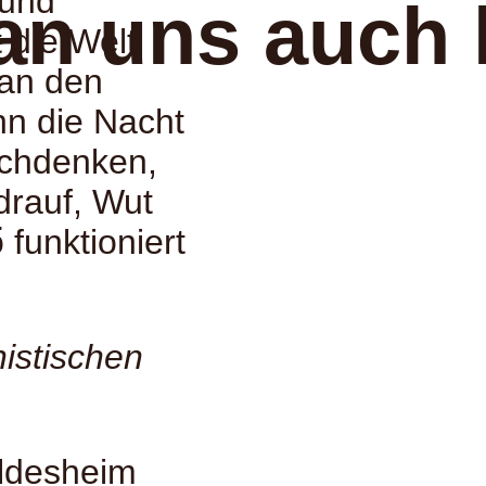
 und
an uns auch 
 die Welt
 an den
nn die Nacht
achdenken,
drauf, Wut
:
funktioniert
istischen
ildesheim