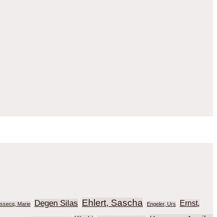
Ehlert, Sascha
Degen Silas
Ernst,
ussecq, Marie
Engeler, Urs