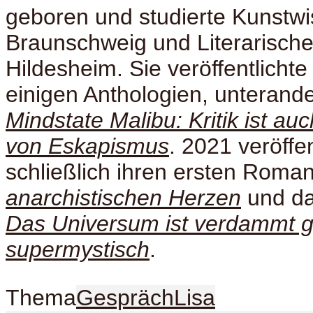
geboren und studierte Kunstwi
Braunschweig und Literarische
Hildesheim. Sie veröffentlichte 
einigen Anthologien, unterand
Mindstate Malibu: Kritik ist au
von Eskapismus
. 2021 veröffen
schließlich ihren ersten Roma
anarchistischen Herzen
und da
Das Universum ist verdammt 
supermystisch
.
Thema
Gespräch
Lisa