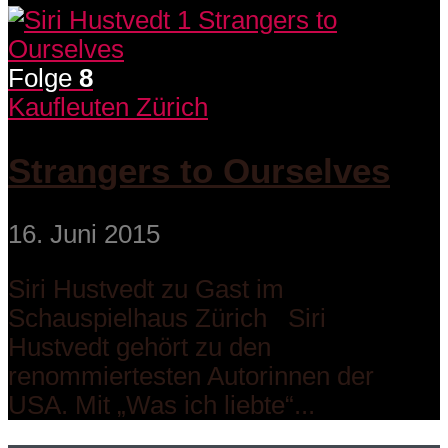
Folge
8
Kaufleuten Zürich
Strangers to Ourselves
16. Juni 2015
Siri Hustvedt zu Gast im
Schauspielhaus Zürich Siri
Hustvedt gehört zu den
renommiertesten Autorinnen der
USA. Mit „Was ich liebte“...