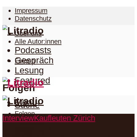
Impressum
Datenschutz
Über uns
Alle Autor:innen
Podcasts
Gespräch
Folgen
Lesung
Featured
Folgen
Menu
Suche
Folgen
Interview
Kaufleuten Zürich
Podcasts
Facebook
Twitter
Gespräch
Suche