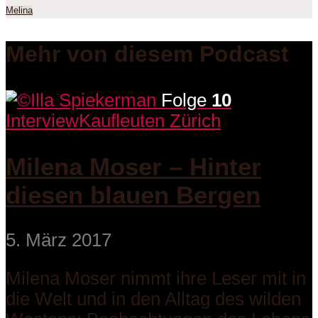
Melina
Mehr von diesem Podcast
Folge
10
Interview
Kaufleuten Zürich
Milena Moser – Hinter
diesen blauen Bergen
5. März 2017
Milena Moser nimmt ihre Leser mit in
die Welt und in den Alltag des wilden