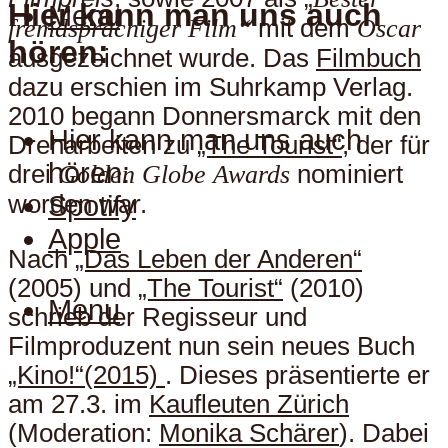
Hier kann man uns auch
Menu
fremdsprachiger Film“
mit dem
Oscar
hören:
ausgezeichnet wurde. Das
Filmbuch
dazu erschien im Suhrkamp Verlag.
2010 begann Donnersmarck mit den
Hier kann man uns auch
Dreharbeiten zu
„The Tourist“
, der für
hören:
drei
Golden Globe Awards
nominiert
Spotify
worden war.
Apple
Nach
„Das Leben der Anderen“
(2005) und
„The Tourist“
(2010)
Menu
schrieb der Regisseur und
Filmproduzent nun sein neues Buch
„Kino!“(2015)
. Dieses präsentierte er
am 27.3. im
Kaufleuten Zürich
(Moderation:
Monika Schärer
). Dabei