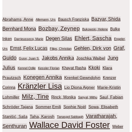
Bazyar, Shida
Abrahams, Anne
Bausch Franziska
Allemann, Urs
Bozbay, Zeynep
Bernhard Mona
Bulke
Bukowski, Helene
Ehlert, Sascha
Degen Silas
Inken
Darrieussecq, Marie
Engeler,
Graf,
Gehlen, Dirk von
Ernst, Felix Lucas
Urs
Filips, Christian
Guido
Jakobs Annika
Jung
Joschka Waibel
Guse, Juan S.
Julius
Kkoki
Klara
Khayat Rasha
Kennel Odile
Kessler Florian
Konegen Annika
Prautzsch
Krenkel Gewndolyn
Krenzer
Kränzler Lisa
Lio Diona Aigner
Marie-Kristin
Corinna
Milz, Tine
Lohmiller
Saul, Fabian
Rinck, Monika
Sanyal, Mithu
Schröder Tajana
Sommer,Emili
Sophie Noël
Sowa, Elisabeth
Varatharajah,
Taha, Karosh
Stanišić, Saša
Tanasgol Sabbagh
Wallace David Foster
Senthuran
Weber