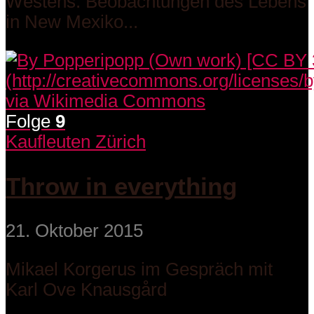
Westens: Beobachtungen des Lebens
in New Mexiko...
Folge
9
Kaufleuten Zürich
Throw in everything
21. Oktober 2015
Mikael Korgerus im Gespräch mit
Karl Ove Knausgård