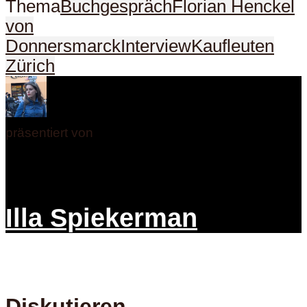
Thema
Buchgespräch
Florian Henckel
von
Donnersmarck
Interview
Kaufleuten
Zürich
präsentiert von
Illa Spiekerman
Diskutieren