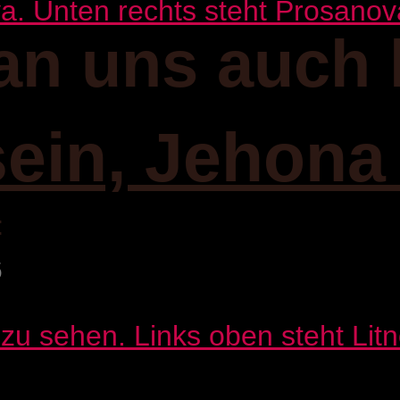
an uns auch 
sein, Jehona
:
6