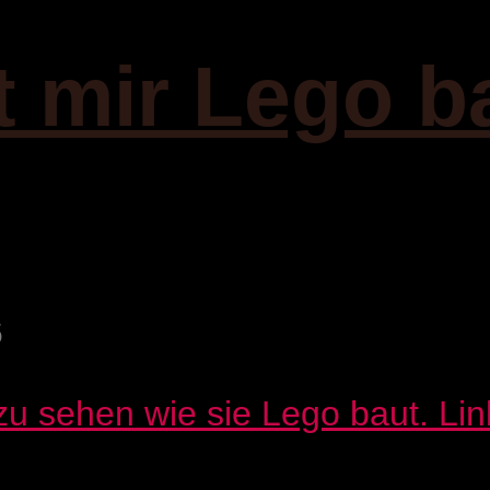
t mir Lego b
6