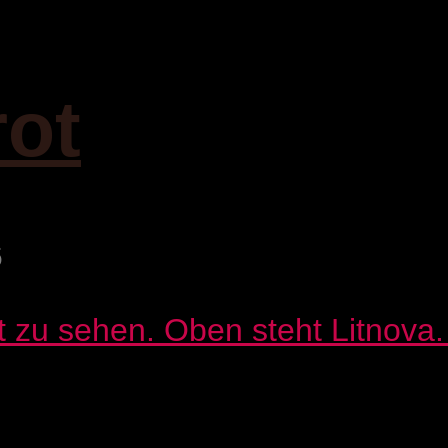
rot
6