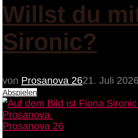
Willst du m
Sironic?
von
Prosanova 26
21. Juli 202
Abspielen
Prosanova 26