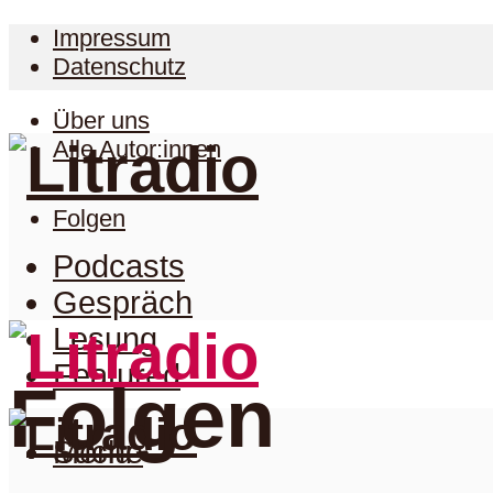
Impressum
Datenschutz
Über uns
Alle Autor:innen
Folgen
Podcasts
Gespräch
Lesung
Featured
Folgen
Suche
Menu