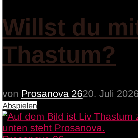
Willst du mi
Thastum?
von
Prosanova 26
20. Juli 202
Abspielen