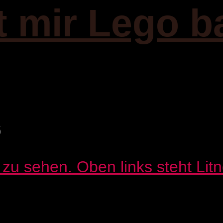
it mir Lego b
6