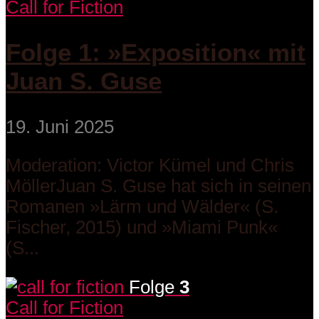
Call for Fiction
Folge 1: »Exposition« mit
Juan S. Guse
19. Juni 2025
Moderation: Victor Kümel und Chris
MöllerJuan S. Guse hat sich in seinen
Romanen »Lärm und Wälder« (S.
Fischer, 2015) und »Miami Punk«
(S...
Folge
3
Call for Fiction