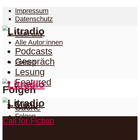
Impressum
Datenschutz
Über uns
Alle Autor:innen
Podcasts
Gespräch
Folgen
Lesung
Featured
Folgen
Menu
Suche
Folgen
Call for Fiction
Podcasts
Facebook
Twitter
Gespräch
Suche