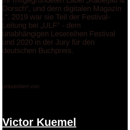
ihr mitgegründeten Label „Kabeljau &
Dorsch“, und dem digitalen Magazin
„­“. 2019 war sie Teil der Festival-
Leitung bei „ULF“ - dem
unabhängigen Lesereihen Festival
und 2020 in der Jury für den
deutschen Buchpreis.
präsentiert von
Victor Kuemel