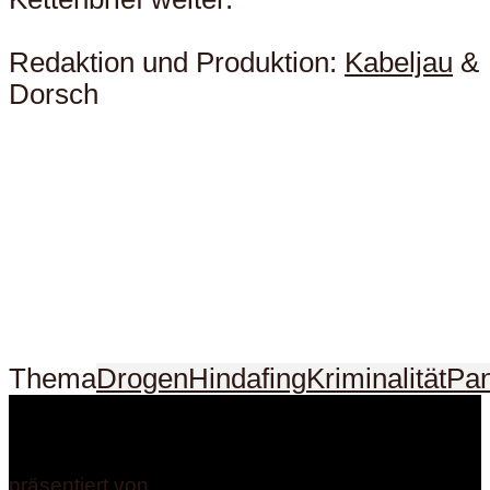
Redaktion und Produktion:
Kabeljau
&
Dorsch
Thema
Drogen
Hindafing
Kriminalität
Pa
präsentiert von