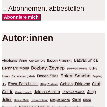
Abonnement abbestellen
Abonniere mich
Autor:innen
Bazyar, Shida
Abrahams, Anne
Bausch Franziska
Allemann, Urs
Bozbay, Zeynep
Bernhard Mona
Bulke
Bukowski, Helene
Ehlert, Sascha
Degen Silas
Inken
Darrieussecq, Marie
Engeler,
Graf,
Gehlen, Dirk von
Ernst, Felix Lucas
Urs
Filips, Christian
Guido
Jakobs Annika
Jung
Joschka Waibel
Guse, Juan S.
Julius
Kkoki
Klara
Khayat Rasha
Kennel Odile
Kessler Florian