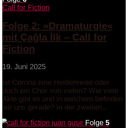
Call for Fiction
Folge 2: »Dramaturgie«
mit Çağla İlk – Call for
Fiction
19. Juni 2025
Ist Corona eine Heldenreise oder
doch ein Chor von vielen? Wie viele
Akte gibt es und in welchem befinden
wir uns gerade? In der zweiten...
Folge
5