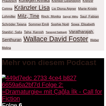
Konegen Annika
Prautzsch
Krenkel Gewndolyn
Krenzer
Kränzler Lisa
Lio Diona Aigner
Marie-Kristin
Corinna
Milz, Tine
Lohmiller
Saul, Fabian
Rinck, Monika
Sanyal, Mithu
Schröder Tajana
Sommer,Emili
Sophie Noël
Sowa, Elisabeth
Varatharajah,
Taha, Karosh
Stanišić, Saša
Tanasgol Sabbagh
Wallace David Foster
Senthuran
Weber
Melina
Mehr von diesem Podcast
Folge
6