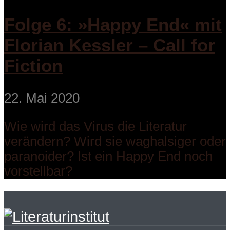
Folge 6: »Happy End« mit
Florian Kessler – Call for
Fiction
22. Mai 2020
Wie wird das Virus die Literatur
verändern? Wird sie waghalsiger oder
paranoider? Ist ein Happy End noch
vorstellbar?