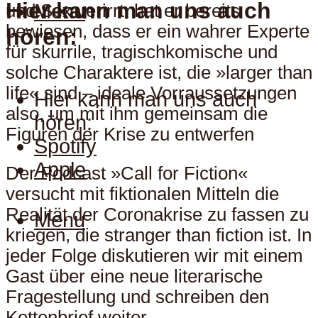
Hier kann man uns auch
Menu
und Sex verirrt, hat er bereits
bewiesen, dass er ein wahrer Experte
hören:
für skurrile, tragischkomische und
solche Charaktere ist, die »larger than
life« sind – ideale Vorraussetzungen
Hier kann man uns auch
also, um mit ihm gemeinsam die
hören:
Figuren der Krise zu entwerfen
Spotify
Apple
Der Podcast »Call for Fiction«
versucht mit fiktionalen Mitteln die
Realität der Coronakrise zu fassen zu
Menu
kriegen, die stranger than fiction ist. In
jeder Folge diskutieren wir mit einem
Gast über eine neue literarische
Fragestellung und schreiben den
Kettenbrief weiter.