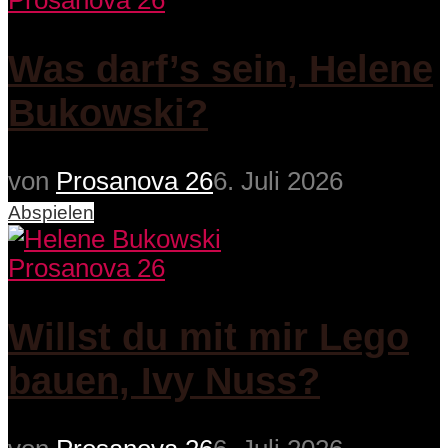
Prosanova 26
Was darf’s sein, Helene
Bukowski?
von
Prosanova 26
6. Juli 2026
Abspielen
Prosanova 26
Willst du mit mir Lego
bauen, Ivy Nuss?