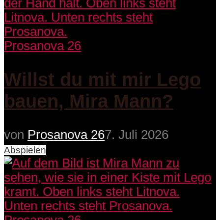
Prosanova 26
Willst du mit mir Lego
bauen, Mira Mann?
von
Prosanova 26
7. Juli 2026
Abspielen