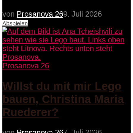
von
Prosanova 26
9. Juli 2026
Abspielen
Prosanova 26
Willst du mit mir Lego
bauen, Christina Maria
Ruederer?
von
Prosanova 26
7. Juli 2026