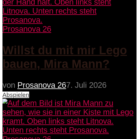
Prosanova 26
Willst du mit mir Lego
bauen, Mira Mann?
von
Prosanova 26
7. Juli 2026
Abspielen