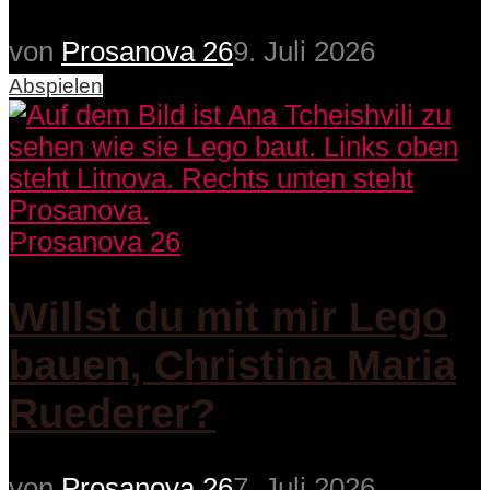
von
Prosanova 26
9. Juli 2026
Abspielen
Prosanova 26
Willst du mit mir Lego
bauen, Christina Maria
Ruederer?
von
Prosanova 26
7. Juli 2026