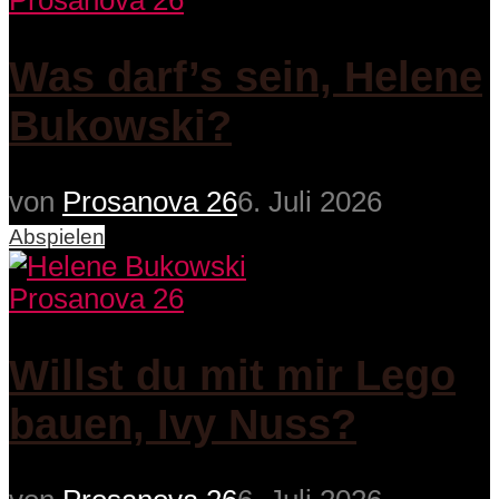
Prosanova 26
Was darf’s sein, Helene
Bukowski?
von
Prosanova 26
6. Juli 2026
Abspielen
Prosanova 26
Willst du mit mir Lego
bauen, Ivy Nuss?