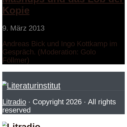
Kopie
9. März 2013
Andreas Bick und Ingo Kottkamp im
Gespräch. (Moderation: Golo
Föllmer)
Litradio
· Copyright 2026 · All rights
reserved