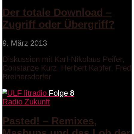
Der totale Download –
Zugriff oder Übergriff?
9. März 2013
Diskussion mit Karl-Nikolaus Peifer,
Constanze Kurz, Herbert Kapfer, Fred
Breinersdorfer
Folge
8
Radio Zukunft
Pasted! – Remixes,
Mashups und das Lob der