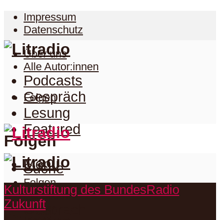
Impressum
Datenschutz
Über uns
Alle Autor:innen
Podcasts
Gespräch
Folgen
Lesung
Featured
Folgen
Menu
Suche
Folgen
Kulturstiftung des Bundes
Radio
Podcasts
Facebook
Zukunft
Twitter
Gespräch
Suche