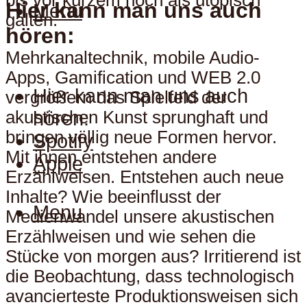
bis vor kurzem noch als utopisch
Hier kann man uns auch
Menu
galten.
hören:
Mehrkanaltechnik, mobile Audio-
Apps, Gamification und WEB 2.0
Hier kann man uns auch
vergrößern das Spielfeld der
hören:
akustischen Kunst sprunghaft und
bringen völlig neue Formen hervor.
Spotify
Mit ihnen entstehen andere
Apple
Erzählweisen. Entstehen auch neue
Inhalte? Wie beeinflusst der
Menu
Medienwandel unsere akustischen
Erzählweisen und wie sehen die
Stücke von morgen aus? Irritierend ist
die Beobachtung, dass technologisch
avancierteste Produktionsweisen sich