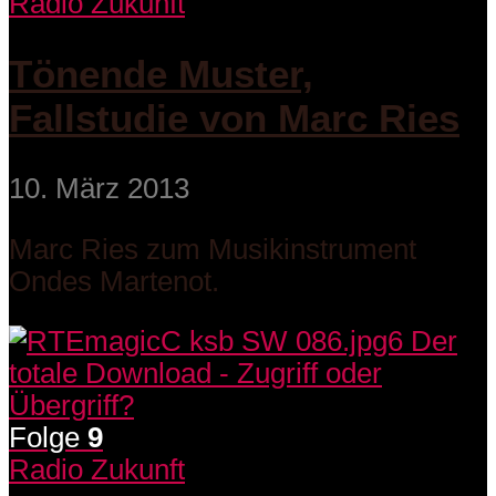
Radio Zukunft
Tönende Muster,
Fallstudie von Marc Ries
10. März 2013
Marc Ries zum Musikinstrument
Ondes Martenot.
Folge
9
Radio Zukunft