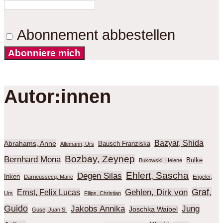
Abonnement abbestellen
Abonniere mich
Autor:innen
Bazyar, Shida
Abrahams, Anne
Bausch Franziska
Allemann, Urs
Bozbay, Zeynep
Bernhard Mona
Bulke
Bukowski, Helene
Ehlert, Sascha
Degen Silas
Inken
Darrieussecq, Marie
Engeler,
Graf,
Gehlen, Dirk von
Ernst, Felix Lucas
Urs
Filips, Christian
Guido
Jakobs Annika
Jung
Joschka Waibel
Guse, Juan S.