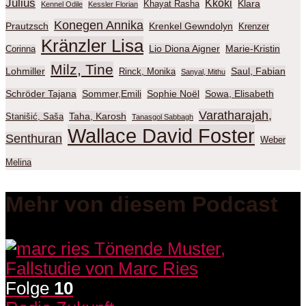
Julius
Kkoki
Klara
Khayat Rasha
Kennel Odile
Kessler Florian
Konegen Annika
Prautzsch
Krenkel Gewndolyn
Krenzer
Kränzler Lisa
Lio Diona Aigner
Marie-Kristin
Corinna
Milz, Tine
Lohmiller
Saul, Fabian
Rinck, Monika
Sanyal, Mithu
Schröder Tajana
Sommer,Emili
Sophie Noël
Sowa, Elisabeth
Varatharajah,
Taha, Karosh
Stanišić, Saša
Tanasgol Sabbagh
Wallace David Foster
Senthuran
Weber
Melina
Mehr von diesem Podcast
Folge
10