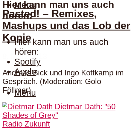
Hier kann man uns auch
Menu
Pasted! – Remixes,
hören:
Mashups und das Lob der
Kopie
Hier kann man uns auch
hören:
9. März 2013
Spotify
Apple
Andreas Bick und Ingo Kottkamp im
Gespräch. (Moderation: Golo
Föllmer)
Menu
Radio Zukunft