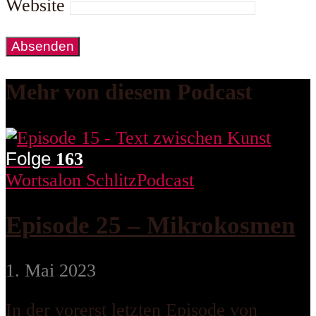
Website
Mehr von diesem Podcast
Folge
163
Wortsalon Schlitz
Podcast
Episode 25 – Mikrokosmen
1. Mai 2023
In der vorerst letzten Episode von