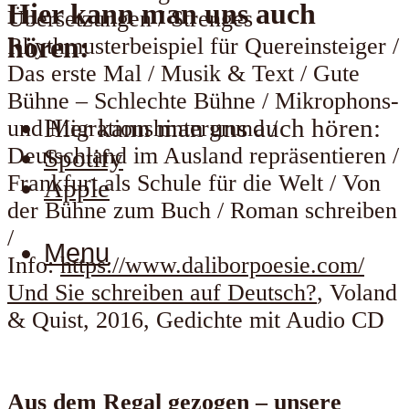
Hier kann man uns auch
Übersetzungen / Strenges
hören:
Rhythmusterbeispiel für Quereinsteiger /
Das erste Mal / Musik & Text / Gute
Bühne – Schlechte Bühne / Mikrophons-
Hier kann man uns auch hören:
und Migrationshintergrund /
Deutschland im Ausland repräsentieren /
Spotify
Frankfurt als Schule für die Welt / Von
Apple
der Bühne zum Buch / Roman schreiben
/
Menu
Info:
https://www.daliborpoesie.com/
Und Sie schreiben auf Deutsch?
, Voland
& Quist, 2016, Gedichte mit Audio CD
Aus dem Regal gezogen – unsere