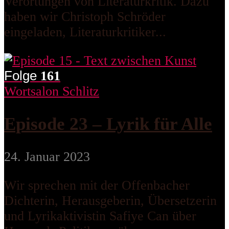
Verortungen von Literaturkritik. Dazu
haben wir Christoph Schröder
eingeladen, Literaturkritiker...
Folge
161
Wortsalon Schlitz
Episode 23 – Lyrik für Alle
24. Januar 2023
Wir sprechen mit der Offenbacher
Dichterin, Herausgeberin, Übersetzerin
und Lyrikaktivistin Safiye Can über