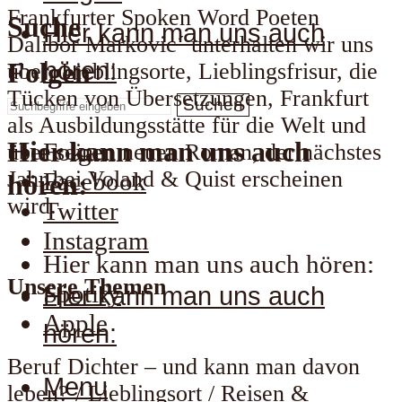
Frankfurter Spoken Word Poeten
Suche
Hier kann man uns auch
Dalibor Markovic´ unterhalten wir uns
hören:
Folgen
über, Lieblingsorte, Lieblingsfrisur, die
Tücken von Übersetzungen, Frankfurt
Suchen
als Ausbildungsstätte für die Welt und
Hier kann man uns auch
Folgen
über seinen neuen Roman, der nächstes
Jahr bei Voland & Quist erscheinen
Facebook
hören:
wird.
Twitter
Instagram
Hier kann man uns auch hören:
Unsere Themen
Spotify
Hier kann man uns auch
Apple
hören:
Beruf Dichter – und kann man davon
Menu
leben? / Lieblingsort / Reisen &