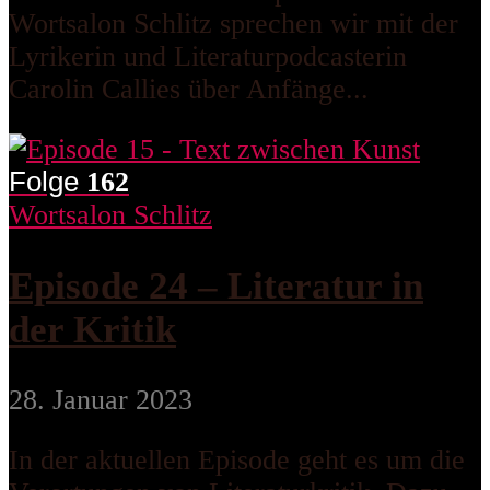
Wortsalon Schlitz sprechen wir mit der
Lyrikerin und Literaturpodcasterin
Carolin Callies über Anfänge...
Folge
162
Wortsalon Schlitz
Episode 24 – Literatur in
der Kritik
28. Januar 2023
In der aktuellen Episode geht es um die