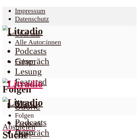
Impressum
Datenschutz
Über uns
Alle Autor:innen
Podcasts
Gespräch
Folgen
Lesung
Featured
Folgen
Menu
Suche
Folgen
Podcasts
Facebook
Abspielen
Twitter
Gespräch
Suche