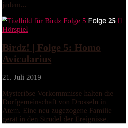
jedem...
Folge
25
Hörspiel
Birdz! | Folge 5: Homo
Avicularius
21. Juli 2019
Mysteriöse Vorkommnisse halten die
Dorfgemeinschaft von Drosseln in
Atem. Eine neu zugezogene Familie
gerät in den Strudel der Ereignisse.