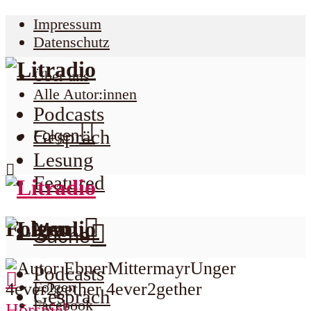
Impressum
Datenschutz
Über uns
Alle Autor:innen
Podcasts
Gespräch
Folgen
Lesung
Featured
Folgen
Menu
Suche
Podcasts
Folgen
Gespräch
Facebook
Hörspiel