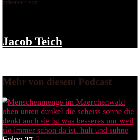
präsentiert von
Jacob Teich
Mehr von diesem Podcast
Folge
27