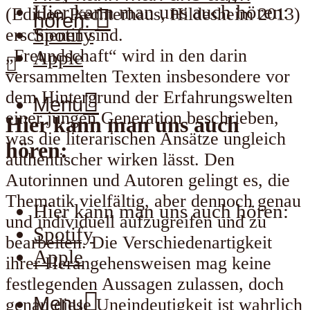
Hier kann man uns auch hören:
(Edition Pæchterhaus, Hildesheim 2013)
hören:
Spotify
erschienen sind.
„Freundschaft“ wird in den darin
Apple
versammelten Texten insbesondere vor
dem Hintergrund der Erfahrungswelten
Menu
einer jungen Generation beschrieben,
Hier kann man uns auch
was die literarischen Ansätze ungleich
hören:
authentischer wirken lässt. Den
Autorinnen und Autoren gelingt es, die
Thematik vielfältig, aber dennoch genau
Hier kann man uns auch hören:
und individuell aufzugreifen und zu
Spotify
bearbeiten. Die Verschiedenartigkeit
Apple
ihrer Herangehensweisen mag keine
festlegenden Aussagen zulassen, doch
Menu
genau diese Uneindeutigkeit ist wahrlich