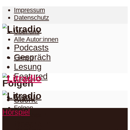
Impressum
Datenschutz
Über uns
Alle Autor:innen
Podcasts
Gespräch
Folgen
Lesung
Featured
Folgen
Menu
Suche
Folgen
Hörspiel
Podcasts
Facebook
Twitter
Gespräch
Suche