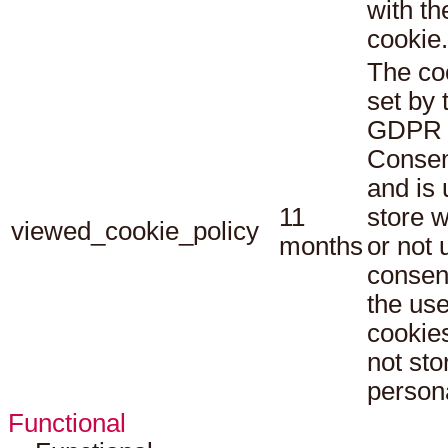
with th
cookie.
The co
set by 
GDPR 
Consen
and is 
11
store 
viewed_cookie_policy
months
or not 
consen
the use
cookies
not sto
persona
Functional