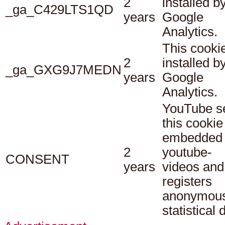
2
installed b
_ga_C429LTS1QD
years
Google
Analytics.
This cookie
2
installed b
_ga_GXG9J7MEDN
years
Google
Analytics.
YouTube s
this cookie
embedded
2
youtube-
CONSENT
years
videos and
registers
anonymou
statistical 