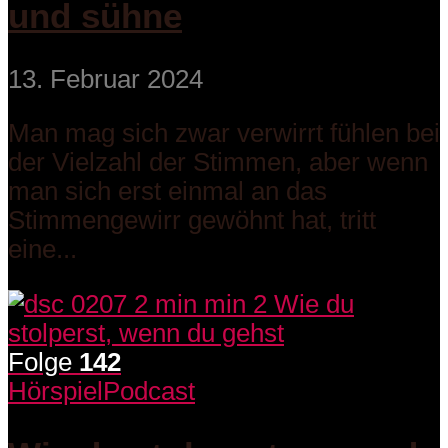
und sühne
13. Februar 2024
Man mag sich zwar verwirrt fühlen bei
der Vielzahl der Stimmen, aber wenn
man sich erst einmal an das
Stimmengewirr gewöhnt hat, tritt
eine...
Folge
142
Hörspiel
Podcast