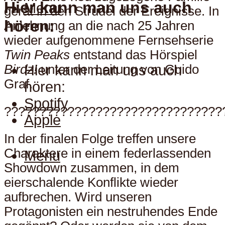
Hier kann man uns auch
Menu
gerät in den Strudel der Ereignisse. In
hören:
Anlehnung an die nach 25 Jahren
wieder aufgenommene Fernsehserie
Twin Peaks
entstand das Hörspiel
Hier kann man uns auch
Birdz!
unter der Leitung von Guido
Graf.
hören:
Spotify
???????????????????????????????
Apple
In der finalen Folge treffen unsere
Charaktere in einem federlassenden
Menu
Showdown zusammen, in dem
eierschalende Konflikte wieder
aufbrechen. Wird unseren
Protagonisten ein nestruhendes Ende