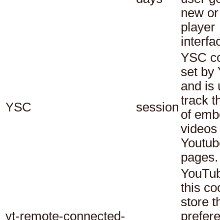
new or
player
interfa
YSC co
set by
and is 
track t
YSC
session
of em
videos
Youtub
pages.
YouTub
this co
store t
yt-remote-connected-
prefer