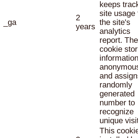
keeps track
site usage 
2
_ga
the site's
years
analytics
report. The
cookie sto
informatio
anonymous
and assign
randomly
generated
number to
recognize
unique visi
This cookie