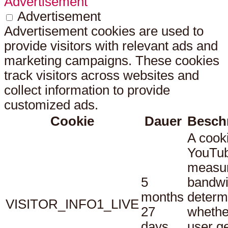
Advertisement
Advertisement
Advertisement cookies are used to
provide visitors with relevant ads and
marketing campaigns. These cookies
track visitors across websites and
collect information to provide
customized ads.
Cookie
Dauer
Besch
A cook
YouTub
measu
5
bandwi
months
determ
VISITOR_INFO1_LIVE
27
whethe
days
user ge