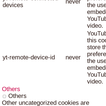
never
devices
the use
embed
YouTu
video.
YouTub
this co
store t
prefer
yt-remote-device-id
never
the use
embed
YouTu
video.
Others
Others
Other uncategorized cookies are