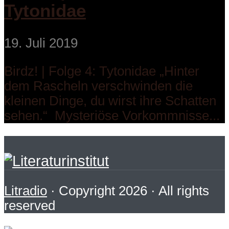
Tytonidae
19. Juli 2019
Birdz! | Folge 4: Tytonidae „Hinter
dem Rascheln verschwinden die
kleinen Dinge, du wirst ihre Schatten
sehen.“ Mysteriöse Vorkommnisse...
Litradio
· Copyright 2026 · All rights
reserved