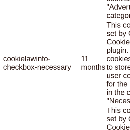
"Adver
categor
This co
set b
Cookie
plugin.
cookielawinfo-
11
cookie
checkbox-necessary
months
to stor
user c
for the
in the 
"Neces
This co
set b
Cookie