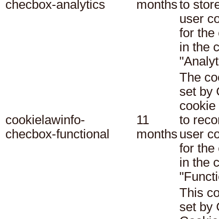
checbox-analytics
months
to stor
user c
for the
in the 
"Analyt
The co
set b
cookie
cookielawinfo-
11
to reco
checbox-functional
months
user c
for the
in the 
"Functi
This co
set b