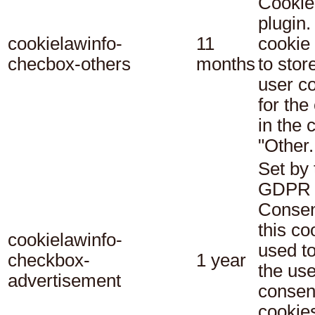
Cookie
plugin.
cookielawinfo-
11
cookie 
checbox-others
months
to stor
user c
for the
in the 
"Other.
Set by 
GDPR 
Consen
this co
cookielawinfo-
used t
checkbox-
1 year
the use
advertisement
consent
cookies