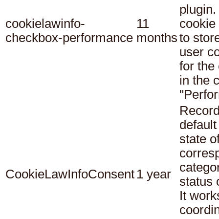
plugin.
cookielawinfo-
11
cookie 
checkbox-performance
months
to stor
user c
for the
in the 
"Perfo
Record
default
state o
corres
catego
CookieLawInfoConsent
1 year
status
It work
coordi