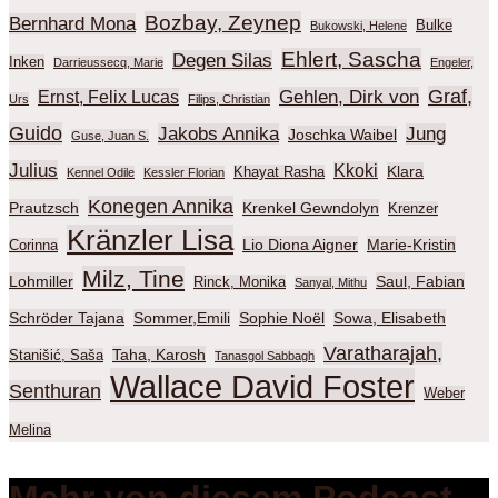
Bozbay, Zeynep
Bernhard Mona
Bulke
Bukowski, Helene
Ehlert, Sascha
Degen Silas
Inken
Darrieussecq, Marie
Engeler,
Graf,
Gehlen, Dirk von
Ernst, Felix Lucas
Urs
Filips, Christian
Guido
Jakobs Annika
Jung
Joschka Waibel
Guse, Juan S.
Julius
Kkoki
Klara
Khayat Rasha
Kennel Odile
Kessler Florian
Konegen Annika
Prautzsch
Krenkel Gewndolyn
Krenzer
Kränzler Lisa
Lio Diona Aigner
Marie-Kristin
Corinna
Milz, Tine
Lohmiller
Saul, Fabian
Rinck, Monika
Sanyal, Mithu
Schröder Tajana
Sommer,Emili
Sophie Noël
Sowa, Elisabeth
Varatharajah,
Taha, Karosh
Stanišić, Saša
Tanasgol Sabbagh
Wallace David Foster
Senthuran
Weber
Melina