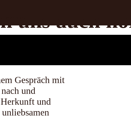
n uns auch hö
io 2019
inem Gespräch mit
 nach und
e Herkunft und
d unliebsamen