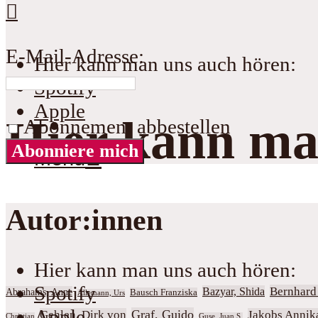
E-Mail-Adresse:
Hier kann man uns auch hören:
Spotify
Apple
Hier kann ma
Abonnement abbestellen
Abonniere mich
Menu
Autor:innen
Hier kann man uns auch hören:
Spotify
Bernhar
Bazyar, Shida
Abrahams, Anne
Bausch Franziska
Allemann, Urs
Apple
Graf, Guido
Gehlen, Dirk von
Jakobs Annik
Christian
Guse, Juan S.