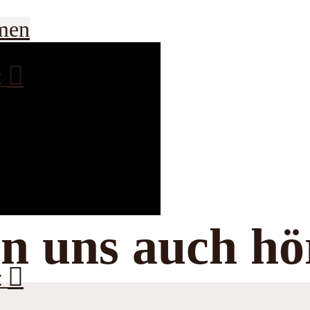
men
:
n uns auch hö
: