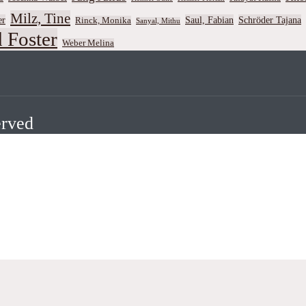
Milz, Tine
er
Saul, Fabian
Schröder Tajana
Rinck, Monika
Sanyal, Mithu
 Foster
Weber Melina
erved