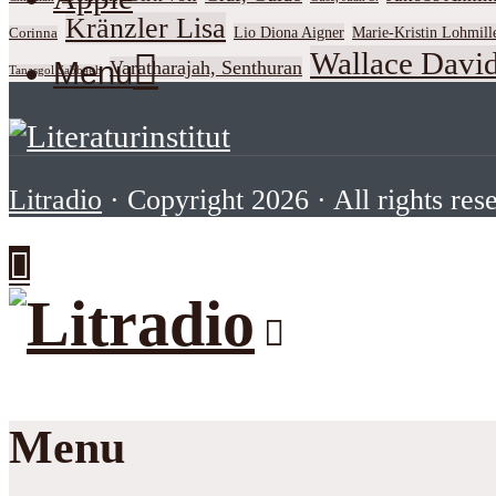
Kränzler Lisa
Lio Diona Aigner
Marie-Kristin Lohmill
Corinna
Wallace David
Menu
Varatharajah, Senthuran
Tanasgol Sabbagh
Litradio
· Copyright 2026 · All rights res
Menu