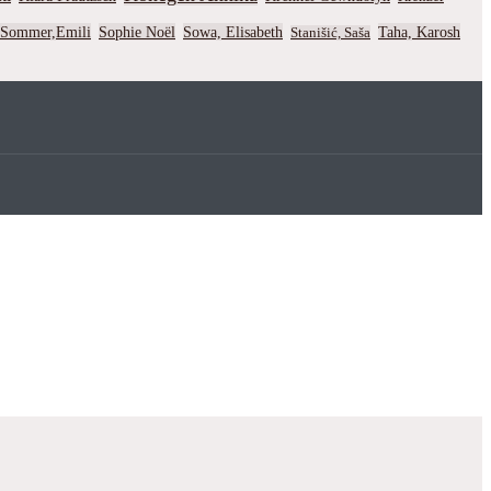
Sommer,Emili
Sophie Noël
Sowa, Elisabeth
Taha, Karosh
Stanišić, Saša